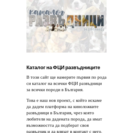
Каталог на ФЦИ развъдниците
В този сайт ще намерите първия по рода
си каталог на всички ФЦИ развъдници
за всички породи в България.
Това е наш нов проект, с който искаме
да дадем платформа на киноложките
развъдници в България, чрез която
любители на дадената порода, да имат
възможността да подберат своя
развъдчик и да влязат в контакт с него.