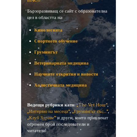
Бързоразвиващ се сайт с образователна
цел в областта на:
Кинологията
Спортното обучение
Грумингът
Ветеринарната медицина
Научните открития и новости
Холистичната медицина
Водещи рубрики
като:
„The Vet Hour“
,
„Интервю на месеца“
,
„Грумингът със…“
,
„Клуб Здраве“
и други, които привличат
огромен брой последователи и
читатели!