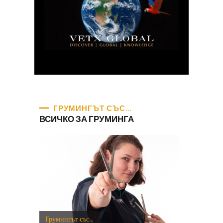
ГРУМИНГЪТ СЪС...
ВСИЧКО ЗА ГРУМИНГА
Грумингът със...