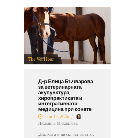
The Vet Hour
The Ve
Д-р Елица Бъчварова
Х
за ветеринарната
р
акупунктура,
М
хиропрактиката и
A
интегративната
S
медицина при конете
юни 18, 2026
З
Людмила Михайлова
че
п
„Болката е викът на тялото,
ч