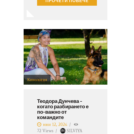
ПРОЧЕТИ ПОВЕЧЕ
Международната Федерация
по Кинология FCI-
(Federation Cynologique
Internationale) в дните 3-7
юни 2026 г. Изложбата се
проведе на…
Кинология
Теодора Дунчева –
когато разбирането е
по-важно от
командите
юни 12, 2026
72
Views
SILVIYA