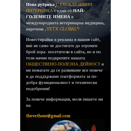
Нова рубрика
С ЕКСКЛУЗИВНИ
ИНТЕРВЮТА
с едни от
НАЙ-
ГОЛЕМИТЕ ИМЕНА
в
международната ветеринарна медицина,
наречена
„VETX GLOBAL“!
Инвестирайки в реклама в нашия сайт,
вие не само че достигате до огромен
брой хора- посетители в сайта, но и по
този начин подкрепяте нашата
ОБЩЕСТВЕНО-ПОЛЕЗНА ДЕЙНОСТ
и
ни помагате да се развиваме все повече
и да поддържаме платформата за по-
добра функционалност и технически
подобрения!
За повече информация, моля пишете ни
на:
thevethour@gmail.com