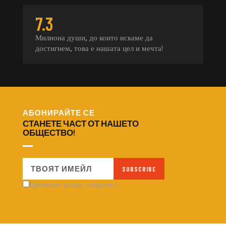
7.3
Милиона души, до които искаме да
достигнем, това е нашата цел и мечта!
АБОНИРАЙТЕ СЕ
СТАНЕТЕ
ЧАСТ ОТ
НАШЕТО
ОБЩЕСТВО!
SUBSCRIBE
Прочетох и съм съгласен с
Privacy
Policy
.