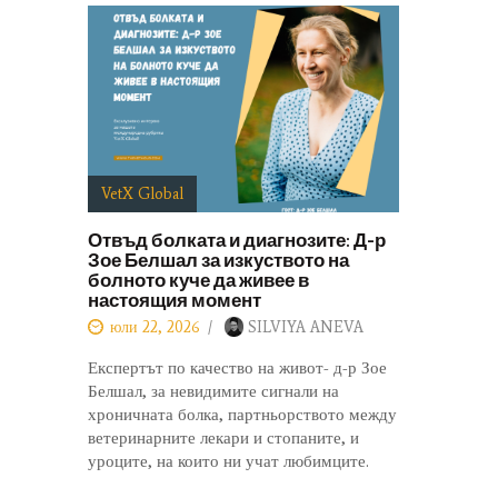
VetX Global
Отвъд болката и диагнозите: Д-р
Зое Белшал за изкуството на
болното куче да живее в
настоящия момент
юли 22, 2026
SILVIYA ANEVA
Експертът по качество на живот- д-р Зое
Белшал, за невидимите сигнали на
хроничната болка, партньорството между
ветеринарните лекари и стопаните, и
уроците, на които ни учат любимците.