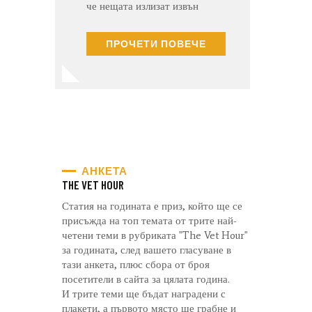
че нещата излизат извън
ка
контрол“ Д-р Елица
сп
Бъчварова - Попова е
го
ПРОЧЕТИ ПОВЕЧЕ
висококвалифициран
к
ветеринарен лекар,
З
специализиран в
хиропрактиката и
акупунктурата за спортни и
ездови коне. Тя е сред
водещите…
АНКЕТА
THE VET HOUR
Статия на годината е приз, който ще се
присъжда на топ темата от трите най-
четени теми в рубриката "The Vet Hour"
за годината, след вашето гласуване в
тази анкета, плюс сбора от броя
посетители в сайта за цялата година.
И трите теми ще бъдат наградени с
плакети, а първото място ще грабне и