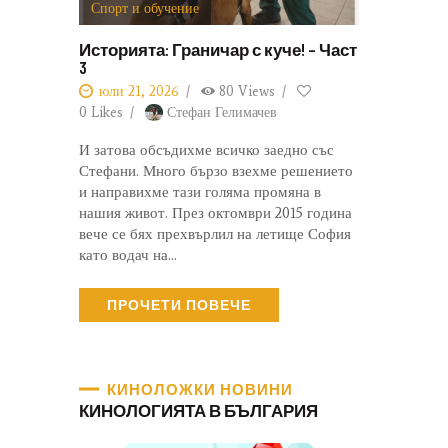
Спорт и обучение
Историята: Граничар с куче! – Част
3
юли 21, 2026
80
Views
0
Likes
Стефан Гелимачев
И затова обсъдихме всичко заедно със
Стефани. Много бързо взехме решението
и направихме тази голяма промяна в
нашия живот. През октомври 2015 година
вече се бях прехвърлил на летище София
като водач на…
ПРОЧЕТИ ПОВЕЧЕ
КИНОЛОЖКИ НОВИНИ
КИНОЛОГИЯТА В БЪЛГАРИЯ