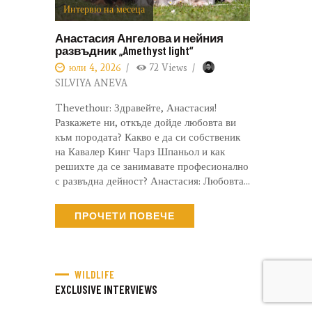
Интервю на месеца
Анастасия Ангелова и нейния
развъдник „Amethyst light“
юли 4, 2026
72
Views
SILVIYA ANEVA
Thevethour: Здравейте, Анастасия!
Разкажете ни, откъде дойде любовта ви
към породата? Какво е да си собственик
на Кавалер Кинг Чарз Шпаньол и как
решихте да се занимавате професионално
с развъдна дейност? Анастасия: Любовта…
ПРОЧЕТИ ПОВЕЧЕ
WILDLIFE
EXCLUSIVE INTERVIEWS