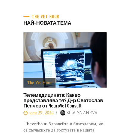
THE VET HOUR
НАЙ-НОВАТА ТЕМА
The Vet Hour
Телемедицината: Какво
представлява тя? Д-р Светослав
Пенчев от NeuroVet Consult
юли 29, 2026
SILVIYA ANEVA
Thevethour: Здравейте и благодарим, че
се съгласихте да гостувате в нашата