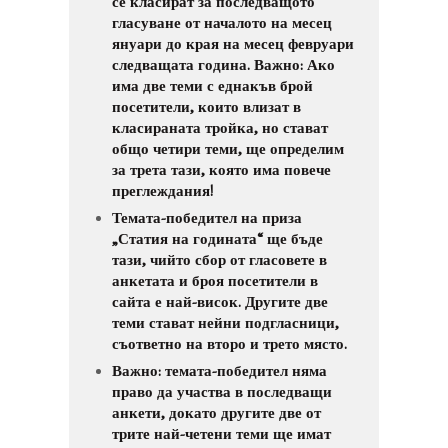
се класират за последващото
гласуване от началото на месец
януари до края на месец февруари
следващата година. Важно: Ако
има две теми с еднакъв брой
посетители, които влизат в
класираната тройка, но стават
общо четири теми, ще определим
за трета тази, която има повече
преглеждания!
Темата-победител на приза
„Статия на годината“ ще бъде
тази, чийто сбор от гласовете в
анкетата и броя посетители в
сайта е най-висок. Другите две
теми стават нейни подгласници,
съответно на второ и трето място.
Важно: темата-победител няма
право да участва в последващи
анкети, докато другите две от
трите най-четени теми ще имат