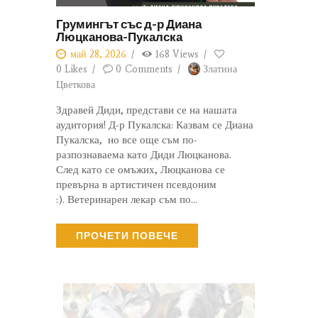
Грумингът със д-р Диана
Люцканова-Пукалска
май 28, 2026
168
Views
0
Likes
0
Comments
Златина
Цветкова
Здравей Диди, представи се на нашата
аудитория! Д-р Пукалска: Казвам се Диана
Пукалска, но все още съм по-
разпознаваема като Диди Люцканова.
След като се омъжих, Люцканова се
превърна в артистичен псевдоним
:). Ветеринарен лекар съм по…
ПРОЧЕТИ ПОВЕЧЕ