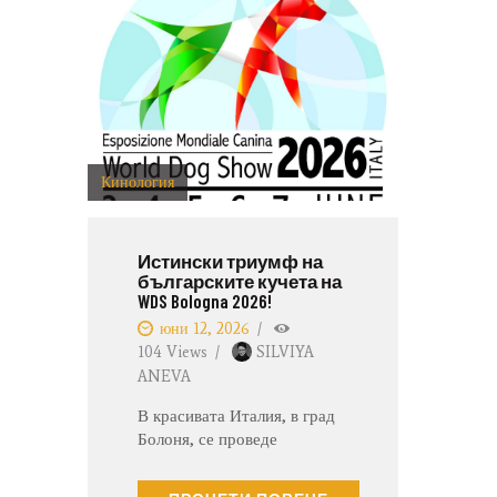
Кинология
Истински триумф на
българските кучета на
WDS Bologna 2026!
юни 12, 2026
104
Views
SILVIYA
ANEVA
В красивата Италия, в град
Болоня, се проведе
Световната Киноложка
Изложба под егидата на