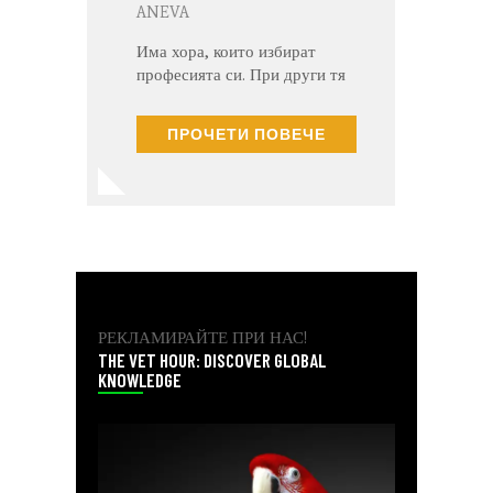
ANEVA
Има хора, които избират
професията си. При други тя
се превръща в естествено
продължение на живота им.
ПРОЧЕТИ ПОВЕЧЕ
За нея работата с кучета е
точно това – призвание,
което започва още в
детските години…
РЕКЛАМИРАЙТЕ ПРИ НАС!
THE VET HOUR: DISCOVER GLOBAL
KNOWLEDGE