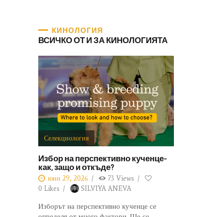
КИНОЛОГИЯ
ВСИЧКО ОТ И ЗА КИНОЛОГИЯТА
Селекциология
Избор на перспективно кученце-
как, защо и откъде?
юни 29, 2026
73
Views
0
Likes
SILVIYA ANEVA
Изборът на перспективно кученце се
определя от много фактори. Ще се