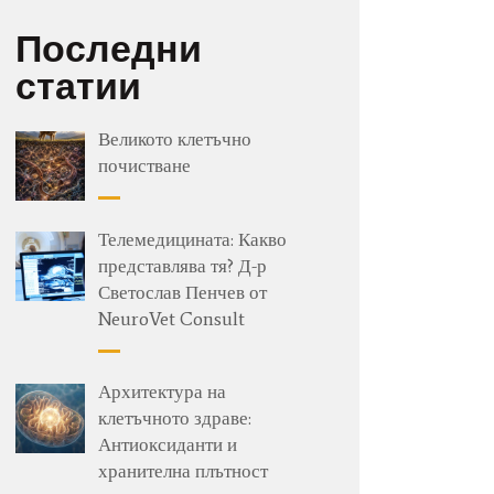
Последни
статии
Великото клетъчно
почистване
Телемедицината: Какво
представлява тя? Д-р
Светослав Пенчев от
NeuroVet Consult
Архитектура на
клетъчното здраве:
Антиоксиданти и
хранителна плътност