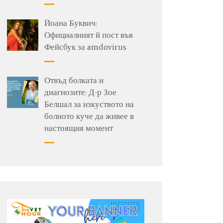
Йоана Буквич:
Официалният й пост във
Фейсбук за amdovirus
Отвъд болката и
диагнозите: Д-р Зое
Белшал за изкуството на
болното куче да живее в
настоящия момент