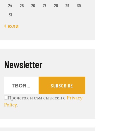
24
25
26
27
28
29
30
31
« юли
Newsletter
SUBSCRIBE
Прочетох и съм съгласен с
Privacy
Policy
.