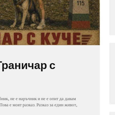
Граничар с
бник, не е наръчник и не е опит да давам
Това е моят разказ. Разказ за един живот,