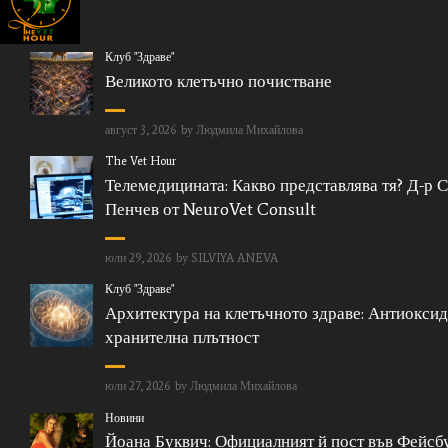
Клуб "Здраве"
Великото клетъчно почистване
август 3, 2026
by
Людмила Михайлова
The Vet Hour
Телемедицината: Какво представлява тя? Д-р 
Пенчев от NeuroVet Consult
юли 29, 2026
by
SILVIYA ANEVA
Клуб "Здраве"
Архитектура на клетъчното здраве: Антиоксид
хранителна плътност
юли 27, 2026
by
Людмила Михайлова
Новини
Йоана Буквич: Официалният й пост във Фейсбу