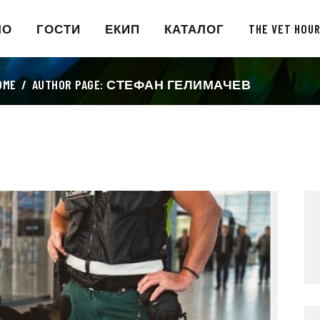
НАЧАЛО
ЛО
ГОСТИ
ЕКИП
КАТАЛОГ
THE VET HOU
ГОСТИ
OME
AUTHOR PAGE: СТЕФАН ГЕЛИМАЧЕВ
ЕКИП
КАТАЛОГ
THE VET HOUR
БЛОГ
КОНТАКТ