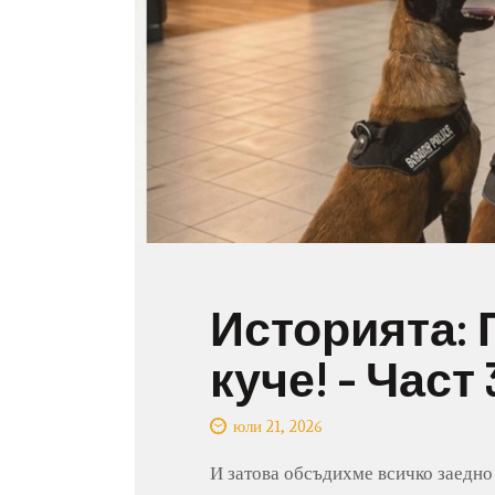
Историята: 
куче! – Част 
юли 21, 2026
И затова обсъдихме всичко заедно