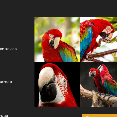
Светослав
анти и
к за