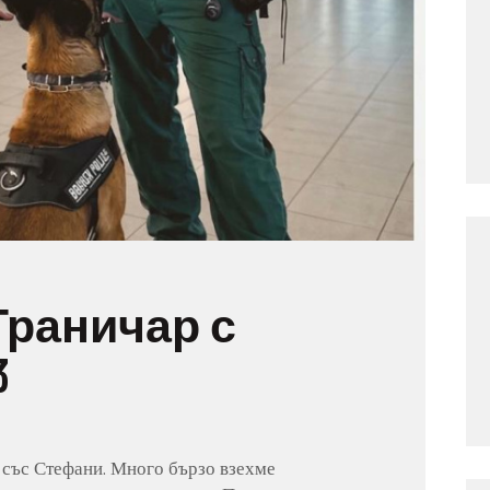
Граничар с
3
 със Стефани. Много бързо взехме