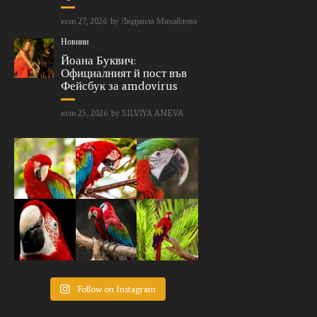
юли 27, 2026
by
Людмила Михайлова
Новини
Йоана Буквич:
Официалният й пост във
Фейсбук за amdovirus
юли 25, 2026
by
SILVIYA ANEVA
Follow on Instagram