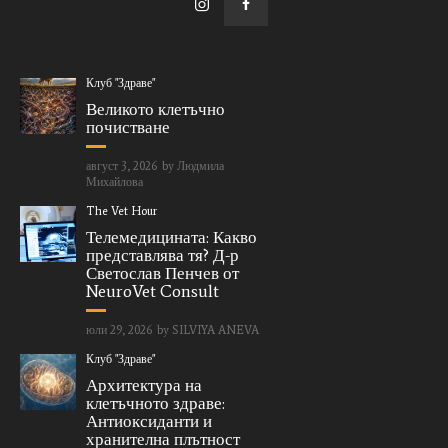
Клуб "Здраве"
Великото клетъчно
почистване
август 3, 2026
by
Людмила
Михайлова
The Vet Hour
Телемедицината: Какво
представлява тя? Д-р
Светослав Пенчев от
NeuroVet Consult
юли 29, 2026
by
SILVIYA ANEVA
Клуб "Здраве"
Архитектура на
клетъчното здраве:
Антиоксиданти и
хранителна плътност