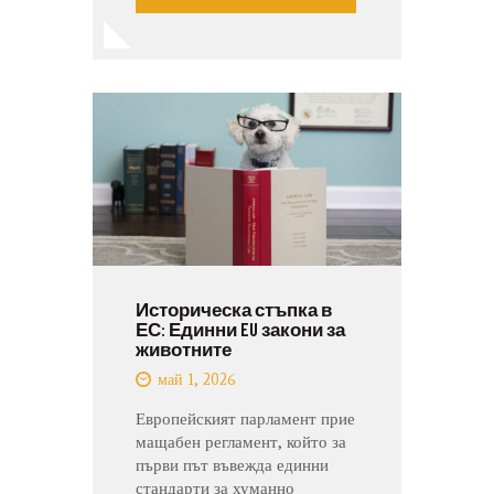
Историческа стъпка в
ЕС: Единни EU закони за
животните
май 1, 2026
Европейският парламент прие
мащабен регламент, който за
първи път въвежда единни
стандарти за хуманно