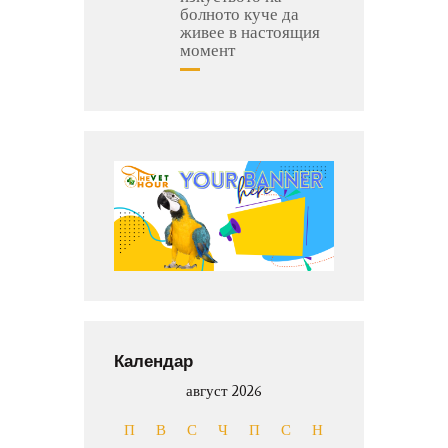
болното куче да
живее в настоящия
момент
Календар
август 2026
П
В
С
Ч
П
С
Н