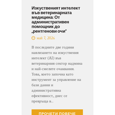
Изкуственият интелект
във ветеринарната
медицина: От
административен
помощник до
„рентгенови очи“
май 7, 2026
В последните две години
навлизането на изкуствения
интелект (AI) във
ветеринарния сектор надмина
и най-смелите очаквания.
Това, което започна като
инструмент за управление на
бази данни и
административна
ефективност, днес се
превръща в…
ПРОЧЕТИ ПОВЕЧЕ