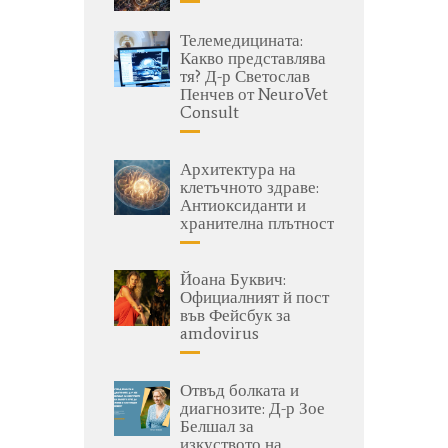
Телемедицината:
Какво представлява
тя? Д-р Светослав
Пенчев от NeuroVet
Consult
Архитектура на
клетъчното здраве:
Антиоксиданти и
хранителна плътност
Йоана Буквич:
Официалният й пост
във Фейсбук за
amdovirus
Отвъд болката и
диагнозите: Д-р Зое
Белшал за
изкуството на