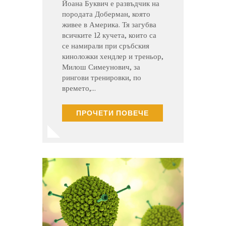
Йоана Буквич е развъдчик на
породата Доберман, която
живее в Америка. Тя загубва
всичките 12 кучета, които са
се намирали при сръбския
киноложки хендлер и треньор,
Милош Симеунович, за
рингови тренировки, по
времето,…
ПРОЧЕТИ ПОВЕЧЕ