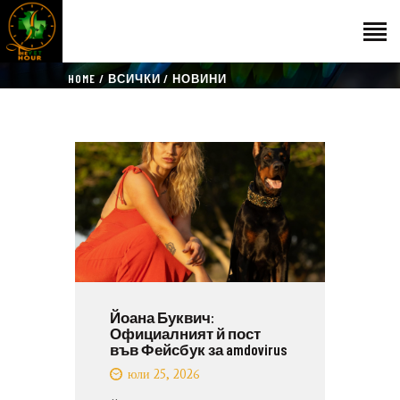
HOME
ВСИЧКИ
НОВИНИ
НАЧАЛО
ГОСТИ
ЕКИП
КАТАЛОГ
THE VET HOUR
БЛОГ
КОНТАКТ
Йоана Буквич:
Официалният й пост
във Фейсбук за amdovirus
юли 25, 2026