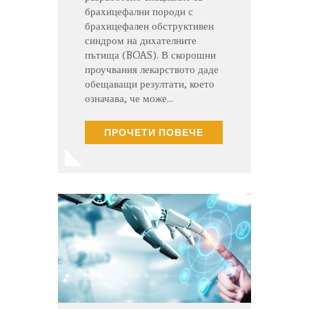
брахицефални породи с
брахицефален обструктивен
синдром на дихателните
пътища (BOAS). В скорошни
проучвания лекарството даде
обещаващи резултати, което
означава, че може…
ПРОЧЕТИ ПОВЕЧЕ