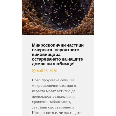
Микроскопични частици
в червата- вероятните
виновници за
остаряването на нашите
домашни любимци!
май 18, 2026
Ново проучване сочи, че
микроскопични частици от
червата могат активно да
провокират възпаления и
хронични заболявания,
свързани със стареенето.
Интересното е, че частиците