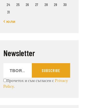
24
25
26
27
28
29
30
31
« юли
Newsletter
SUBSCRIBE
Прочетох и съм съгласен с
Privacy
Policy
.