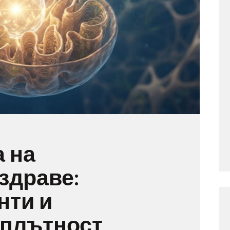
 на
здраве:
нти и
 плътност