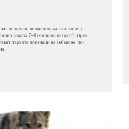
ква специално внимание, когато вашият
одини (около 7–8 годишна възраст). През
язват първите признаци на забавяне: по-
ние…