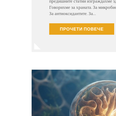
предишните статии изграждахме зд
Говорихме за храната. За микробио
За антиоксидантите. За…
ПРОЧЕТИ ПОВЕЧЕ