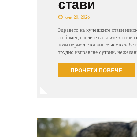
стави
юли 20, 2026
Здравето на кучешките стави изис
любимец навлезе в своите златни г
този период стопаните често забел
трудно изправяне сутрин, нежела
ПРОЧЕТИ ПОВЕЧЕ