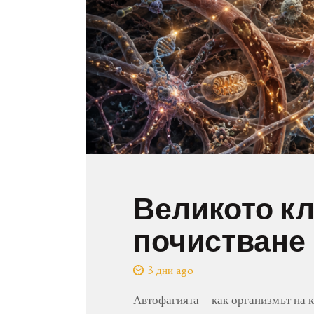
Великото к
почистване
3 дни ago
Автофагията – как организмът на 