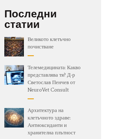
Последни
статии
Великото клетъчно
почистване
Телемедицината: Какво
представлява тя? Д-р
Светослав Пенчев от
NeuroVet Consult
Архитектура на
клетъчното здраве:
Антиоксиданти и
хранителна плътност