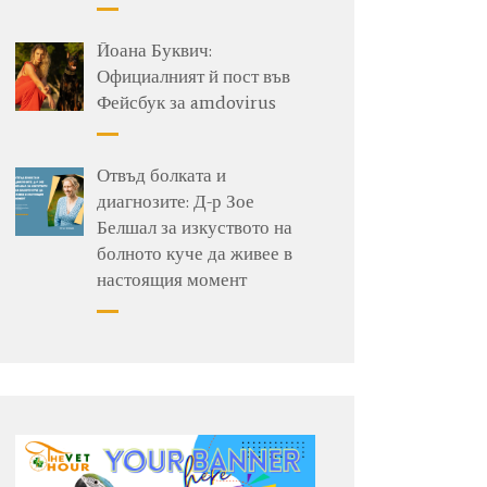
Йоана Буквич:
Официалният й пост във
Фейсбук за amdovirus
Отвъд болката и
диагнозите: Д-р Зое
Белшал за изкуството на
болното куче да живее в
настоящия момент