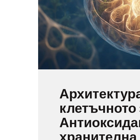
Архитектура
клетъчното 
Антиоксида
хранителна