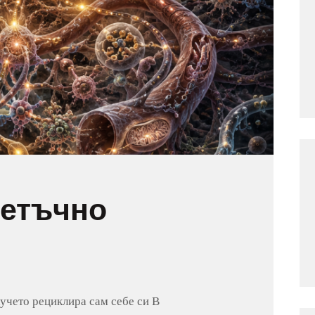
КОНТАКТ
летъчно
кучето рециклира сам себе си В