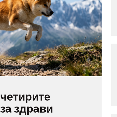
 четирите
за здрави