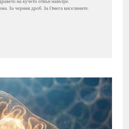
равето на кучето отвън навътре.
ма. За черния дроб. За Омега киселините.