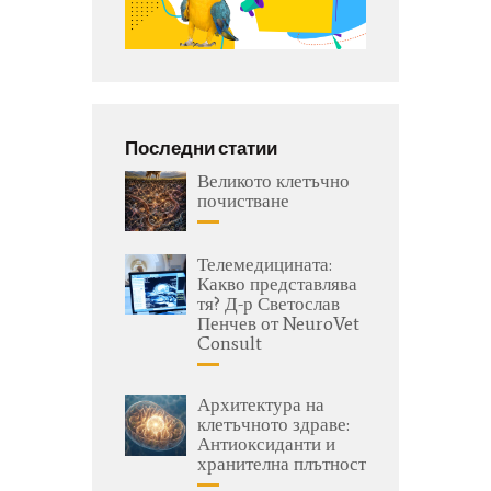
Последни статии
Великото клетъчно
почистване
Телемедицината:
Какво представлява
тя? Д-р Светослав
Пенчев от NeuroVet
Consult
Архитектура на
клетъчното здраве:
Антиоксиданти и
хранителна плътност