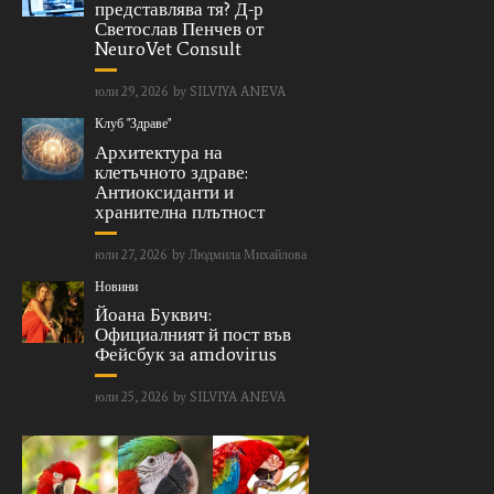
представлява тя? Д-р
Светослав Пенчев от
NeuroVet Consult
юли 29, 2026
by
SILVIYA ANEVA
Клуб "Здраве"
Архитектура на
клетъчното здраве:
Антиоксиданти и
хранителна плътност
юли 27, 2026
by
Людмила Михайлова
Новини
Йоана Буквич:
Официалният й пост във
Фейсбук за amdovirus
юли 25, 2026
by
SILVIYA ANEVA