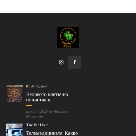
Клуб "Здраве"
Великото клетъчно
почистване
август 3, 2026
by
Людмила
Михайлова
The Vet Hour
Телемедицината: Какво