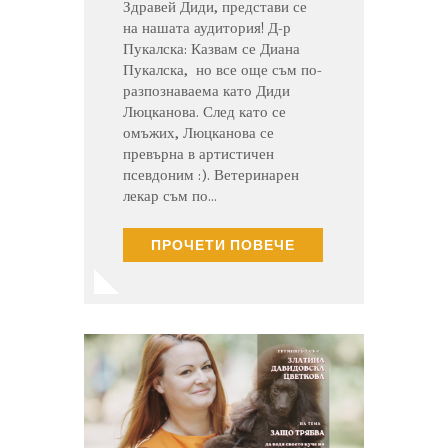
Здравей Диди, представи се
на нашата аудитория! Д-р
Пукалска: Казвам се Диана
Пукалска, но все още съм по-
разпознаваема като Диди
Люцканова. След като се
омъжих, Люцканова се
превърна в артистичен
псевдоним :). Ветеринарен
лекар съм по…
ПРОЧЕТИ ПОВЕЧЕ