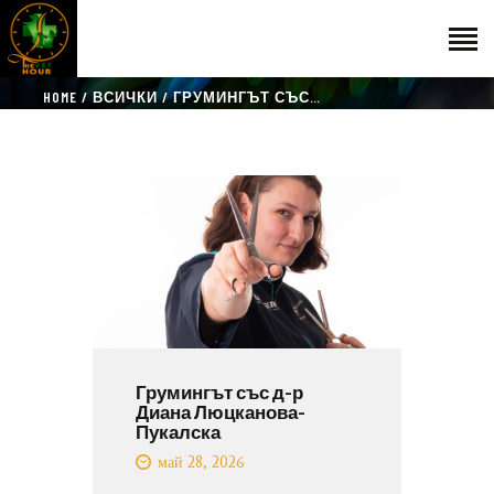
HOME
ВСИЧКИ
ГРУМИНГЪТ СЪС…
НАЧАЛО
ГОСТИ
ЕКИП
КАТАЛОГ
THE VET HOUR
БЛОГ
КОНТАКТ
Грумингът със д-р
Диана Люцканова-
Пукалска
май 28, 2026