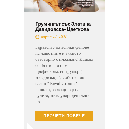
Грумингът със Златина
Давидовска- Цветкова
април 27, 2026
Здравейте на всички фенове
на животните и тяхното
отговорно отглеждане! Казвам
се Златина и съм
професионален грумър (
зоофризьор ), собственик на
салон “ Royal Groom “
кинолог, селекцинер на
кучета, международен съдия
по…
ПРОЧЕТИ ПОВЕЧЕ