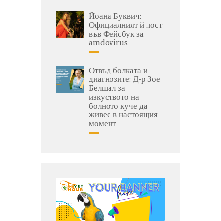
Йоана Буквич:
Официалният й пост
във Фейсбук за
amdovirus
Отвъд болката и
диагнозите: Д-р Зое
Белшал за
изкуството на
болното куче да
живее в настоящия
момент