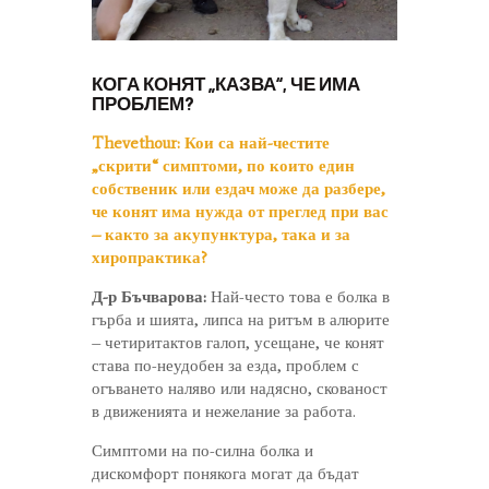
КОГА КОНЯТ „КАЗВА“, ЧЕ ИМА
ПРОБЛЕМ?
Thevethour:
Кои са най-честите
„скрити“ симптоми, по които един
собственик или ездач може да разбере,
че конят има нужда от преглед при вас
– както за акупунктура, така и за
хиропрактика?
Д-р Бъчварова:
Най-често това е болка в
гърба и шията, липса на ритъм в алюрите
– четиритактов галоп, усещане, че конят
става по-неудобен за езда, проблем с
огъването наляво или надясно, скованост
в движенията и нежелание за работа.
Симптоми на по-силна болка и
дискомфорт понякога могат да бъдат