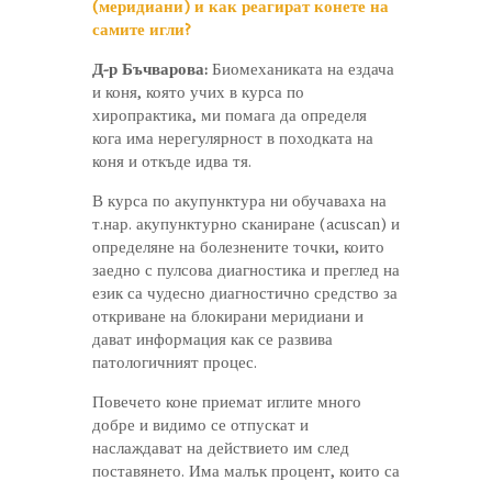
(меридиани) и как реагират конете на
самите игли?
Д-р Бъчварова:
Биомеханиката на ездача
и коня, която учих в курса по
хиропрактика, ми помага да определя
кога има нерегулярност в походката на
коня и откъде идва тя.
В курса по акупунктура ни обучаваха на
т.нар. акупунктурно сканиране (acuscan) и
определяне на болезнените точки, които
заедно с пулсова диагностика и преглед на
език са чудесно диагностично средство за
откриване на блокирани меридиани и
дават информация как се развива
патологичният процес.
Повечето коне приемат иглите много
добре и видимо се отпускат и
наслаждават на действието им след
поставянето. Има малък процент, които са