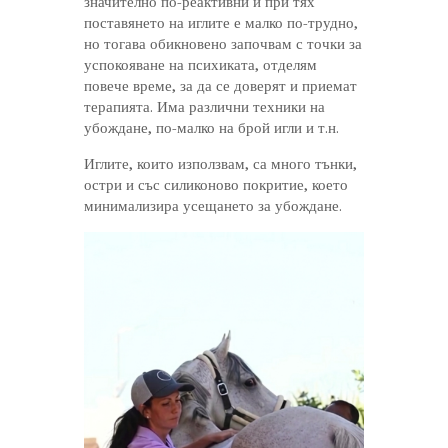
значително по-реактивни и при тях
поставянето на иглите е малко по-трудно,
но тогава обикновено започвам с точки за
успокояване на психиката, отделям
повече време, за да се доверят и приемат
терапията. Има различни техники на
убождане, по-малко на брой игли и т.н.
Иглите, които използвам, са много тънки,
остри и със силиконово покритие, което
минимализира усещането за убождане.