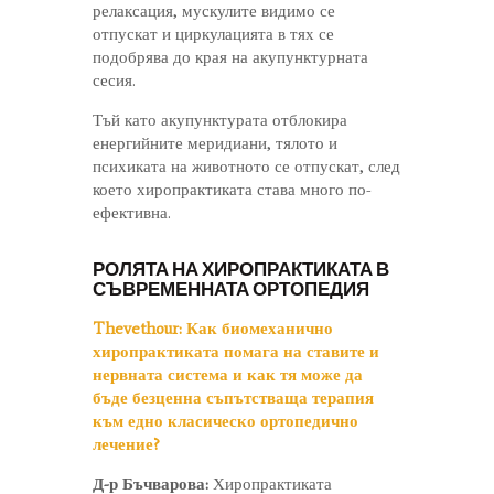
релаксация, мускулите видимо се
отпускат и циркулацията в тях се
подобрява до края на акупунктурната
сесия.
Тъй като акупунктурата отблокира
енергийните меридиани, тялото и
психиката на животното се отпускат, след
което хиропрактиката става много по-
ефективна.
РОЛЯТА НА ХИРОПРАКТИКАТА В
СЪВРЕМЕННАТА ОРТОПЕДИЯ
Thevethour:
Как биомеханично
хиропрактиката помага на ставите и
нервната система и как тя може да
бъде безценна съпътстваща терапия
към едно класическо ортопедично
лечение?
Д-р Бъчварова:
Хиропрактиката