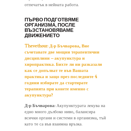
отпечатък в нейната работа.
ПЪРВО ПОДГОТВЯМЕ
ОРГАНИЗМА, ПОСЛЕ
ВЪЗСТАНОВЯВАМЕ
ДВИЖЕНИЕТО
Thevethour:
Д-р Бъчварова, Вие
съчетавате две мощни терапевтични
дисциплини – акупунктура и
хиропрактика. Бихте ли ни разказали
как се допълват те във Вашата
практика и защо през последните 4
години избирате да стартирате
терапията при конете именно с
акупунктура?
Д-р Бъчварова:
Акупунктурата лекува на
едно много дълбоко ниво, балансира
всички органи и системи в организма, тъй
като те са във взаимна връзка.