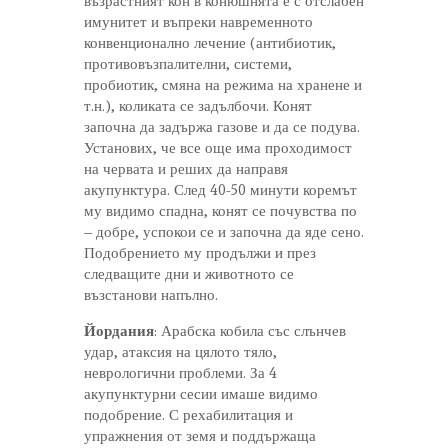
възрастният кон в конюшнята е с отслабен
имунитет и въпреки навременното
конвенционално лечение (антибиотик,
противовъзпалителни, системи,
пробиотик, смяна на режима на хранене и
т.н.), коликата се задълбочи. Конят
започна да задържа газове и да се подува.
Установих, че все още има проходимост
на червата и реших да направя
акупунктура. След 40-50 минути коремът
му видимо спадна, конят се почувства по
– добре, успокои се и започна да яде сено.
Подобрението му продължи и през
следващите дни и животното се
възстанови напълно.
Йордания
: Арабска кобила със слънчев
удар, атаксия на цялото тяло,
неврологични проблеми. За 4
акупунктурни сесии имаше видимо
подобрение. С рехабилитация и
упражнения от земя и поддържаща