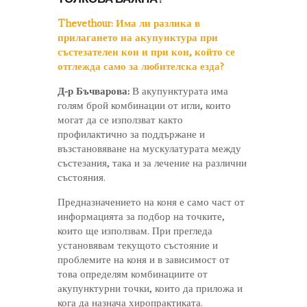
Thevethour:
Има ли разлика в
прилагането на акупунктура при
състезателен кон и при кон, който се
отглежда само за любителска езда?
Д-р Бъчварова:
В акупунктурата има
голям брой комбинации от игли, които
могат да се използват както
профилактично за поддържане и
възстановяване на мускулатурата между
състезания, така и за лечение на различни
състояния.
Предназначението на коня е само част от
информацията за подбор на точките,
които ще използвам. При прегледа
установявам текущото състояние и
проблемите на коня и в зависимост от
това определям комбинациите от
акупунктурни точки, които да приложа и
кога да назнача хиропрактиката.