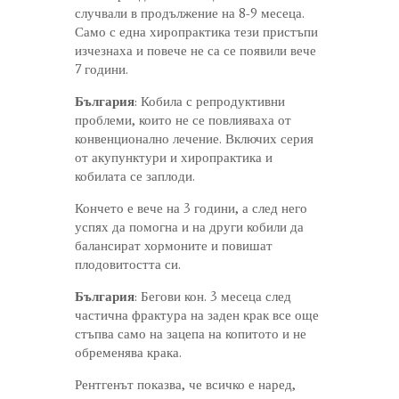
случвали в продължение на 8-9 месеца.
Само с една хиропрактика тези пристъпи
изчезнаха и повече не са се появили вече
7 години.
България
: Кобила с репродуктивни
проблеми, които не се повлияваха от
конвенционално лечение. Включих серия
от акупунктури и хиропрактика и
кобилата се заплоди.
Кончето е вече на 3 години, а след него
успях да помогна и на други кобили да
балансират хормоните и повишат
плодовитостта си.
България
: Бегови кон. 3 месеца след
частична фрактура на заден крак все още
стъпва само на зацепа на копитото и не
обременява крака.
Рентгенът показва, че всичко е наред,