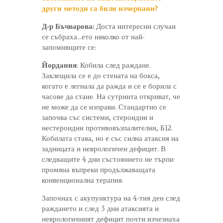
други методи са били изчерпани?
Д-р Бъчварова:
Доста интересни случаи
се събраха…ето няколко от най-
запомнящите се:
Йордания
: Кобила след раждане.
Заклещила се е до стената на бокса,
когато е легнала да ражда и се е борила с
часове да стане. На сутринта откриват, че
не може да се изправи. Стандартно се
започва със системи, стероидни и
нестероидни противовъзпалителни, Б12.
Кобилата става, но е със силна атаксия на
задницата и неврологичен дефицит. В
следващите 4 дни състоянието не търпи
промяна въпреки продължаващата
конвенционална терапия.
Започнах с акупунктура на 4-тия ден след
раждането и след 3 дни атаксията и
неврологичният дефицит почти изчезнаха