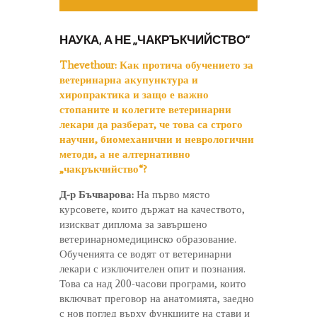
НАУКА, А НЕ „ЧАКРЪКЧИЙСТВО“
Thevethour:
Как протича обучението за
ветеринарна акупунктура и
хиропрактика и защо е важно
стопаните и колегите ветеринарни
лекари да разберат, че това са строго
научни, биомеханични и неврологични
методи, а не алтернативно
„чакръкчийство“?
Д-р Бъчварова:
На първо място
курсовете, които държат на качеството,
изискват диплома за завършено
ветеринарномедицинско образование.
Обученията се водят от ветеринарни
лекари с изключителен опит и познания.
Това са над 200-часови програми, които
включват преговор на анатомията, заедно
с нов поглед върху функциите на стави и