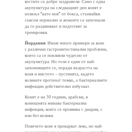
костите са добре заздравели. Само с една
акупунктура на следващият ден конят е
излязъл “като нов” от бокса, стъпвайки
съвсем нормално и жокеите са започнали
да го раздвижват и подготвят за
тренировки.
Йордания
: Имам много примери за коне
с различни гастроинтестинални проблеми,
които са се повлияли чудесно от
акупунктура. Но този е един от най-
запомнящите се, поради възрастта на
коня и мястото – пустинята, където
коликите протичат тежко, а бактериалните
инфекции действително избухват.
Конят е на 30 години, арабски, в
конюшнята минава бактериална
инфекция, която се проявява с диария, с
или без колики.
Повечето коне я прекарват леко, но най-