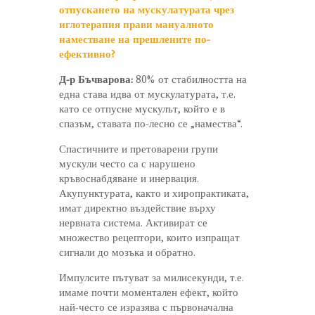
отпускането на мускулатурата чрез
иглотерапия прави мануалното
наместване на прешлените по-
ефективно?
Д-р Бъчварова:
80% от стабилността на
една става идва от мускулатурата, т.е.
като се отпусне мускулът, който е в
спазъм, ставата по-лесно се „намества“.
Спастичните и претоварени групи
мускули често са с нарушено
кръвоснабдяване и инервация.
Акупунктурата, както и хиропрактиката,
имат директно въздействие върху
нервната система. Активират се
множество рецептори, които изпращат
сигнали до мозъка и обратно.
Импулсите пътуват за милисекунди, т.е.
имаме почти моментален ефект, който
най-често се изразява с първоначална