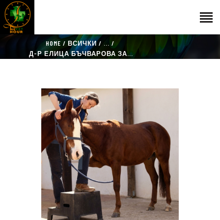
HOME
ВСИЧКИ
...
НАЧАЛО
Д-Р ЕЛИЦА БЪЧВАРОВА ЗА...
ГОСТИ
ЕКИП
КАТАЛОГ
THE VET HOUR
БЛОГ
КОНТАКТ