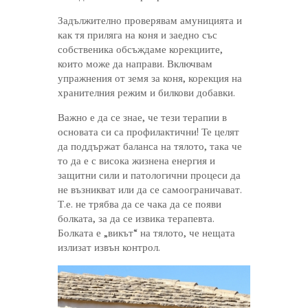
Задължително проверявам амуницията и
как тя приляга на коня и заедно със
собственика обсъждаме корекциите,
които може да направи. Включвам
упражнения от земя за коня, корекция на
хранителния режим и билкови добавки.
Важно е да се знае, че тези терапии в
основата си са профилактични! Те целят
да поддържат баланса на тялото, така че
то да е с висока жизнена енергия и
защитни сили и патологични процеси да
не възникват или да се самоограничават.
Т.е. не трябва да се чака да се появи
болката, за да се извика терапевта.
Болката е „викът“ на тялото, че нещата
излизат извън контрол.