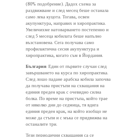
(80% подобрение). Дадох схема за
раздвижване и след месец беше останала
само лека куцота. Тогава, освен
акупунктура, направих и хиропрактика.
Увеличихме натоварването постепенно и
след 5 месеца кобилата беше напълно
възстановена. Сега получава само
профилактична сесия акупунктура и
хиропрактика, когато съм в Йордания.
България
: Един от първите случаи след
завършването на курса по хиропрактика.
След лошо падане арабска кобила започва
да получава пристъпи на схващания на
единия преден крак с очевидно силна
болка. По време на пристъпа, който трае
от няколко дни до седмица, тя вдига
единия преден крак, на който изобщо не
може да стъпи и с мъка се придвижва на
останалите три.
Тези периодични схващания са се