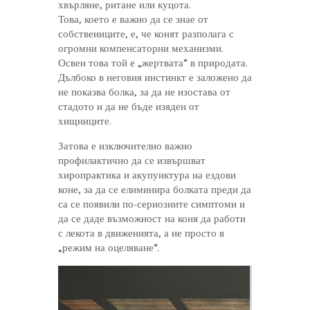
хвърляне, ритане или куцота.
Това, което е важно да се знае от
собствениците, е, че конят разполага с
огромни компенсаторни механизми.
Освен това той е „жертвата“ в природата.
Дълбоко в неговия инстинкт е заложено да
не показва болка, за да не изостава от
стадото и да не бъде изяден от
хищниците.
Затова е изключително важно
профилактично да се извършват
хиропрактика и акупунктура на ездови
коне, за да се елиминира болката преди да
са се появили по-сериозните симптоми и
да се даде възможност на коня да работи
с лекота в движенията, а не просто в
„режим на оцеляване“.