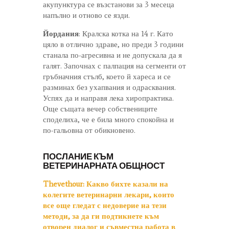
акупунктура се възстанови за 3 месеца
напълно и отново се язди.
Йордания
: Кралска котка на 14 г. Като
цяло в отлично здраве, но преди 3 години
станала по-агресивна и не допускала да я
галят. Започнах с палпация на сегменти от
гръбначния стълб, което й хареса и се
разминах без ухапвания и одрасквания.
Успях да и направя лека хиропрактика.
Още същата вечер собствениците
споделиха, че е била много спокойна и
по-гальовна от обикновено.
ПОСЛАНИЕ КЪМ
ВЕТЕРИНАРНАТА ОБЩНОСТ
Thevethour:
Какво бихте казали на
колегите ветеринарни лекари, които
все още гледат с недоверие на тези
методи, за да ги подтикнете към
отворен диалог и съвместна работа в