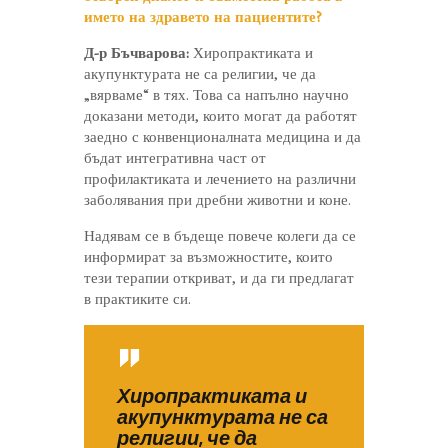
името на здравето на пациентите?
Д-р Бъчварова:
Хиропрактиката и
акупунктурата не са религии, че да
„вярваме“ в тях. Това са напълно научно
доказани методи, които могат да работят
заедно с конвенционалната медицина и да
бъдат интегративна част от
профилактиката и лечението на различни
заболявания при дребни животни и коне.
Надявам се в бъдеще повече колеги да се
информират за възможностите, които
тези терапии откриват, и да ги предлагат
в практиките си.
Хиропрактиката и
акупунктурата не са
религии, че да