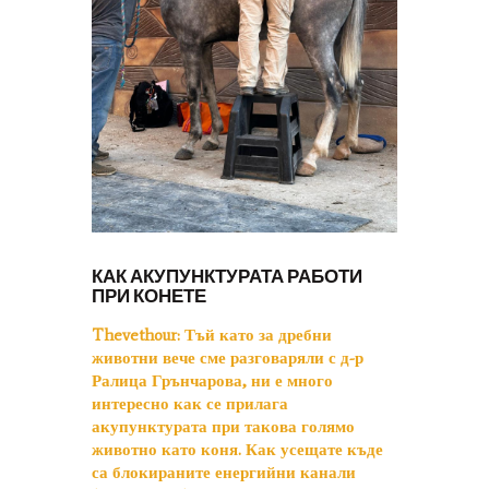
КАК АКУПУНКТУРАТА РАБОТИ
ПРИ КОНЕТЕ
Thevethour:
Тъй като за дребни
животни вече сме разговаряли с д-р
Ралица Грънчарова, ни е много
интересно как се прилага
акупунктурата при такова голямо
животно като коня. Как усещате къде
са блокираните енергийни канали