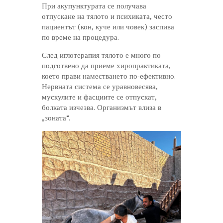
При акупунктурата се получава
отпускане на тялото и психиката, често
пациентът (кон, куче или човек) заспива
по време на процедура.
След иглотерапия тялото е много по-
подготвено да приеме хиропрактиката,
което прави наместването по-ефективно.
Нервната система се уравновесява,
мускулите и фасциите се отпускат,
болката изчезва. Организмът влиза в
„зоната“.