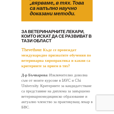
„вярваме
„
в тях. Това
са напълно научно
доказани методи.
ЗА ВЕТЕРИНАРНИТЕ ЛЕКАРИ,
КОИТО ИСКАТ ДА СЕ РАЗВИВАТ В
ТАЗИ ОБЛАСТ
Thevethour: Къде се провеждат
международно признатите обучения по
ветеринарна хиропрактика и какви са
критериите за прием в тях?
Д-р Бъчварова:
Изключително доволна
съм от моите курсове в IAVC и Chi
University. Критериите за кандидатстване
са представяне на диплома за завършено
ветеринарномедицинско образование и
актуално членство за практикуващ лекар в
БВС.