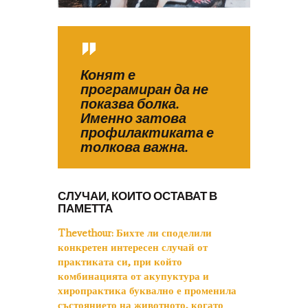
Конят е
програмиран да не
показва болка.
Именно затова
профилактиката е
толкова важна.
СЛУЧАИ, КОИТО ОСТАВАТ В
ПАМЕТТА
Thevethour:
Бихте ли споделили
конкретен интересен случай от
практиката си, при който
комбинацията от акупуктура и
хиропрактика буквално е променила
състоянието на животното, когато