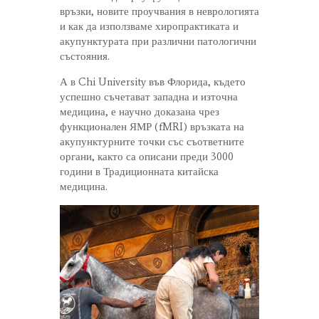
връзки, новите проучвания в неврологията
и как да използваме хиропрактиката и
акупунктурата при различни патологични
състояния.
А в Chi University във Флорида, където
успешно съчетават западна и източна
медицина, е научно доказана чрез
функционален ЯМР (fMRI) връзката на
акупунктурните точки със съответните
органи, както са описани преди 3000
години в Традиционната китайска
медицина.