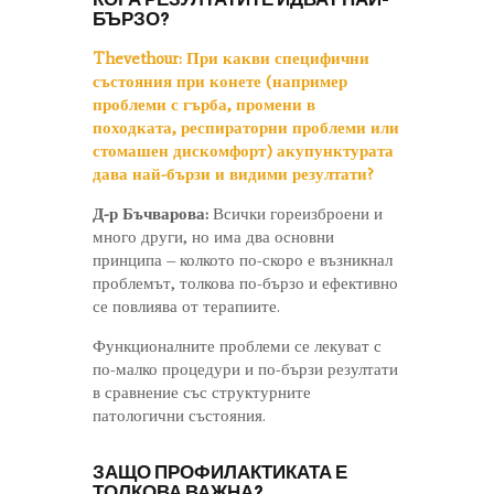
БЪРЗО?
Thevethour:
При какви специфични
състояния при конете (например
проблеми с гърба, промени в
походката, респираторни проблеми или
стомашен дискомфорт) акупунктурата
дава най-бързи и видими резултати?
Д-р Бъчварова:
Всички гореизброени и
много други, но има два основни
принципа – колкото по-скоро е възникнал
проблемът, толкова по-бързо и ефективно
се повлиява от терапиите.
Функционалните проблеми се лекуват с
по-малко процедури и по-бързи резултати
в сравнение със структурните
патологични състояния.
ЗАЩО ПРОФИЛАКТИКАТА Е
ТОЛКОВА ВАЖНА?