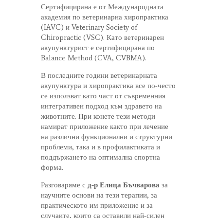
Сертифицирана е от Международната
академия по ветеринарна хиропрактика
(IAVC) и Veterinary Society of
Chiropractic (VSC). Като ветеринарен
акупунктурист е сертифицирана по
Balance Method (CVA, CVBMA).
В последните години ветеринарната
акупунктура и хиропрактика все по-често
се използват като част от съвременния
интегративен подход към здравето на
животните. При конете тези методи
намират приложение както при лечение
на различни функционални и структурни
проблеми, така и в профилактиката и
поддържането на оптимална спортна
форма.
Разговаряме с
д-р Елица Бъчварова
за
научните основи на тези терапии, за
практическото им приложение и за
случаите, които са оставили най-силен