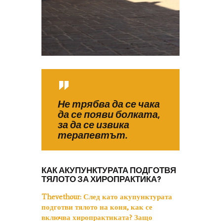
Не трябва да се чака
да се появи болката,
за да се извика
терапевтът.
КАК АКУПУНКТУРАТА ПОДГОТВЯ
ТЯЛОТО ЗА ХИРОПРАКТИКА?
Thevethour:
След като акупунктурата
подготви тялото на коня, как се
включва хиропрактиката? Защо