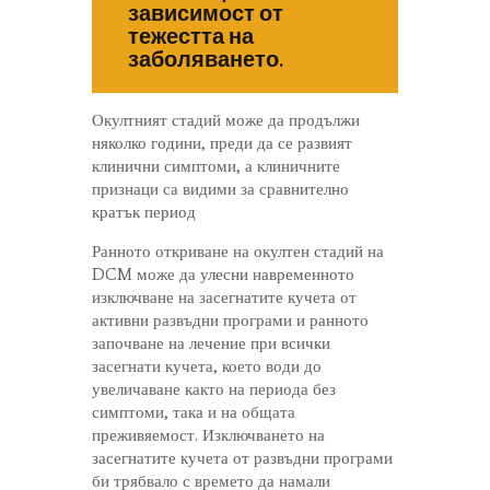
зависимост от
тежестта на
заболяването.
Окултният стадий може да продължи
няколко години, преди да се развият
клинични симптоми, а клиничните
признаци са видими за сравнително
кратък период
Ранното откриване на окултен стадий на
DCM може да улесни навременното
изключване на засегнатите кучета от
активни развъдни програми и ранното
започване на лечение при всички
засегнати кучета, което води до
увеличаване както на периода без
симптоми, така и на общата
преживяемост. Изключването на
засегнатите кучета от развъдни програми
би трябвало с времето да намали