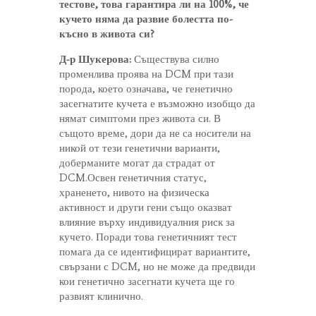
тестове, това гарантира ли на 100%, че
кучето няма да развие болестта по-
късно в живота си?
Д-р Шукерова:
Съществува силно
променлива проява на DCM при тази
порода, което означава, че генетично
засегнатите кучета е възможно изобщо да
нямат симптоми през живота си. В
същото време, дори да не са носители на
никой от тези генетични варианти,
доберманите могат да страдат от
DCM.Освен генетичния статус,
храненето, нивото на физическа
активност и други гени също оказват
влияние върху индивидуалния риск за
кучето. Поради това генетичният тест
помага да се идентифицират вариантите,
свързани с DCM, но не може да предвиди
кои генетично засегнати кучета ще го
развият клинично.