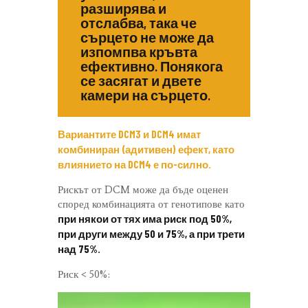
разширява и
отслабва, така че
сърцето не може да
изпомпва кръвта
ефективно. Понякога
се засягат и двете
камери на сърцето.
Вариантите DCM3 и DCM4 имат
комбиниран (адитивен) ефект, като
влиянието на DCM4 е по-силно.
Рискът от DCM може да бъде оценен
според комбинацията от генотипове като
при някои от тях има риск под 50%,
при други между 50 и 75%, а при трети
над 75%.
Риск < 50%: