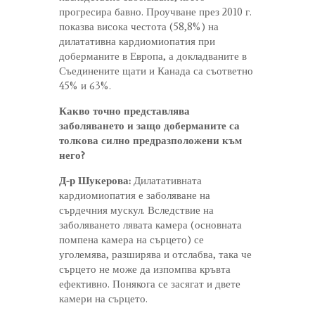
прогресира бавно. Проучване през 2010 г.
показва висока честота (58,8%) на
дилатативна кардиомиопатия при
доберманите в Европа, а докладваните в
Съединените щати и Канада са съответно
45% и 63%.
Какво точно представлява
заболяването и защо доберманите са
толкова силно предразположени към
него?
Д-р Шукерова:
Дилатативната
кардиомиопатия е заболяване на
сърдечния мускул. Вследствие на
заболяването лявата камера (основната
помпена камера на сърцето) се
уголемява, разширява и отслабва, така че
сърцето не може да изпомпва кръвта
ефективно. Понякога се засягат и двете
камери на сърцето.