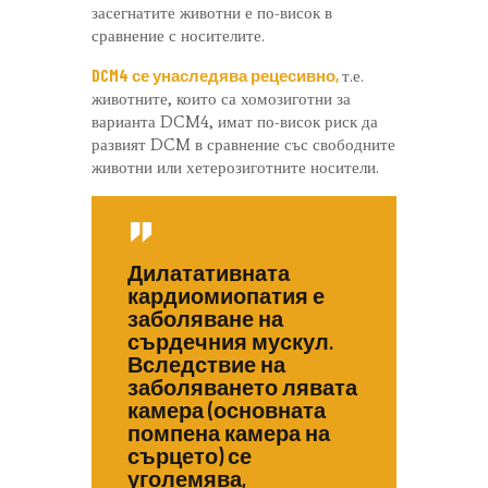
засегнатите животни е по-висок в
сравнение с носителите.
DCM4 се унаследява рецесивно,
т.е.
животните, които са хомозиготни за
варианта DCM4, имат по-висок риск да
развият DCM в сравнение със свободните
животни или хетерозиготните носители.
Дилатативната
кардиомиопатия е
заболяване на
сърдечния мускул.
Вследствие на
заболяването лявата
камера (основната
помпена камера на
сърцето) се
уголемява,