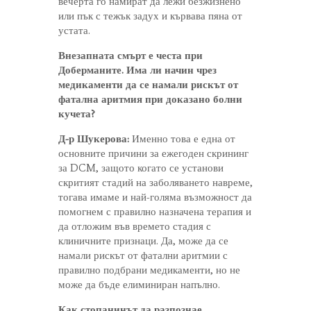
вечерта го намират да лежи безжизнено
или пък с тежък задух и кървава пяна от
устата.
Внезапната смърт е честа при
Доберманите. Има ли начин чрез
медикаменти да се намали рискът от
фатална аритмия при доказано болни
кучета?
Д-р Шукерова:
Именно това е една от
основните причини за ежегоден скрининг
за DCM, защото когато се установи
скритият стадий на заболяването навреме,
тогава имаме и най-голяма възможност да
помогнем с правилно назначена терапия и
да отложим във времето стадия с
клиничните признаци. Да, може да се
намали рискът от фатални аритмии с
правилно подбрани медикаменти, но не
може да бъде елиминиран напълно.
Как стопанинът да разпознае