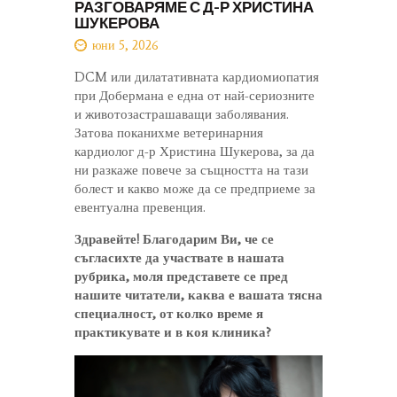
РАЗГОВАРЯМЕ С Д-Р ХРИСТИНА
ШУКЕРОВА
юни 5, 2026
DCM или дилатативната кардиомиопатия
при Добермана е една от най-сериозните
и животозастрашаващи заболявания.
Затова поканихме ветеринарния
кардиолог д-р Христина Шукерова, за да
ни разкаже повече за същността на тази
болест и какво може да се предприеме за
евентуална превенция.
Здравейте! Благодарим Ви, че се
съгласихте да участвате в нашата
рубрика, моля представете се пред
нашите читатели, каква е вашата тясна
специалност, от колко време я
практикувате и в коя клиника?