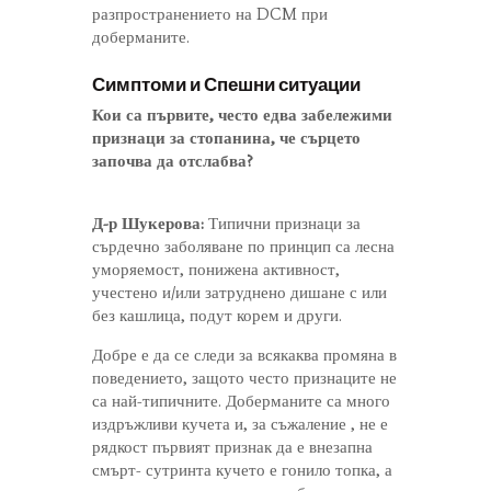
разпространението на DCM при
доберманите.
Симптоми и Спешни ситуации
Кои са първите, често едва забележими
признаци за стопанина, че сърцето
започва да отслабва?
Д-р Шукерова:
Типични признаци за
сърдечно заболяване по принцип са лесна
уморяемост, понижена активност,
учестено и/или затруднено дишане с или
без кашлица, подут корем и други.
Добре е да се следи за всякаква промяна в
поведението, защото често признаците не
са най-типичните. Доберманите са много
издръжливи кучета и, за съжаление , не е
рядкост първият признак да е внезапна
смърт- сутринта кучето е гонило топка, а