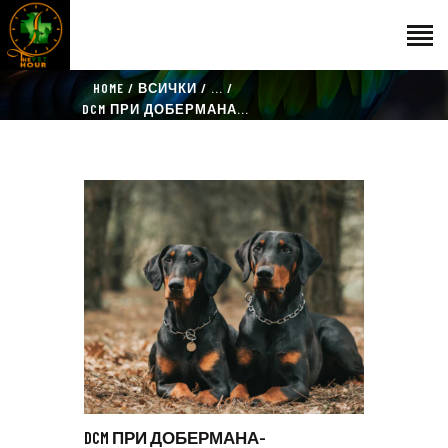
HOME
ВСИЧКИ
...
НАЧАЛО
DCM ПРИ ДОБЕРМАНА...
ГОСТИ
ЕКИП
КАТАЛОГ
THE VET HOUR
БЛОГ
КОНТАКТ
DCM ПРИ ДОБЕРМАНА-