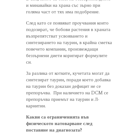
и минавайки на храна със зърно при
голяма част от тях има подобрение.
След като се появяват проучвания които
подозират, че бобови растения в храната
възпрепятстват усвояването и
синтезирането на таурин, в крайна сметка
повечето компании, произвеждащи
беззърнени диети коригират формулите
си.
За разлика от котките, кучетата могат да
синтезират таурин, поради което добавка
на таурин без доказан дефицит не се
препоръчва. При наличието на DCM се
препоръчва приемът на таурин и Л-
карнитин.
Какви са ограниченията във
физическото натоварване след
поставяне на диагнозата?