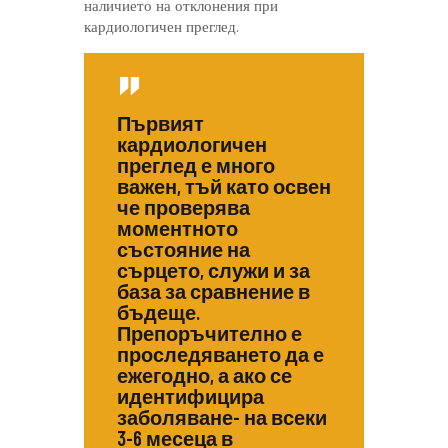
наличието на отклонения при
кардиологичен преглед.
Първият
кардиологичен
преглед е много
важен, тъй като освен
че проверява
моментното
състояние на
сърцето, служи и за
база за сравнение в
бъдеще.
Препоръчително е
проследяването да е
ежегодно, а ако се
идентифицира
заболяване- на всеки
3-6 месеца в