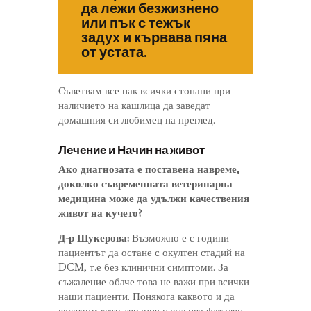
да лежи безжизнено
или пък с тежък
задух и кървава пяна
от устата.
Съветвам все пак всички стопани при
наличието на кашлица да заведат
домашния си любимец на преглед.
Лечение и Начин на живот
Ако диагнозата е поставена навреме,
доколко съвременната ветеринарна
медицина може да удължи качествения
живот на кучето?
Д-р Шукерова:
Възможно е с години
пациентът да остане с окултен стадий на
DCM, т.е без клинични симптоми. За
съжаление обаче това не важи при всички
наши пациенти. Понякога каквото и да
включим като терапия настъпва фатален