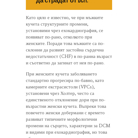
Като цяло е известно, че при мъжките
кучета структурните промени,
установими чрез ехокардиография, се
появяват по-рано, отколкото при
женските. Поради това мъжките са по-
склонни да развият застойна сърдечна
недостатъчност (CHF) в по-ранна възраст
и съответно да загинат от нея по-рано.
При женските кучета заболяването
стандартно прогресира по-бавно, като
камерните екстрасистоли (VPCs),
установени чрез Холтер, често са
единственото отклонение дори при по-
възрастни женски кучета. Въпреки това
повечето женски добермани с времето
развиват типичните морфологични
промени на сърцето, характерни за DCM
и видими при ехокардиография, но това