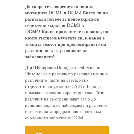
До скоро се говореше основно за
мутациите DCM1 и DCM2. Бихте ли ни
разказали повече за новооткритите
генетични маркери DCM3 и
DCM4? Какво променят те в начина, по
който тестваме кучетата си, и каква е
тяхната тежест при прогнозирането на
реалния риск от развиване на
заболяването?
Д-р Шукерова:
Породата Dobermann
Pinscher се е развила по различен начин в
различните части на света, като
отделните популации в САЩ и Европа
показват различни характеристики. Тези
различия не се ограничават само до
външния вид, а се наблюдават и различия
в генетичната предразположеност към
сърдечното заболяване DCM.