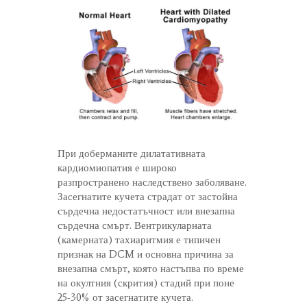
При доберманите дилатативната
кардиомиопатия е широко
разпространено наследствено заболяване.
Засегнатите кучета страдат от застойна
сърдечна недостатъчност или внезапна
сърдечна смърт. Вентрикуларната
(камерната) тахиаритмия е типичен
признак на DCM и основна причина за
внезапна смърт, която настъпва по време
на окултния (скрития) стадий при поне
25-30% от засегнатите кучета.