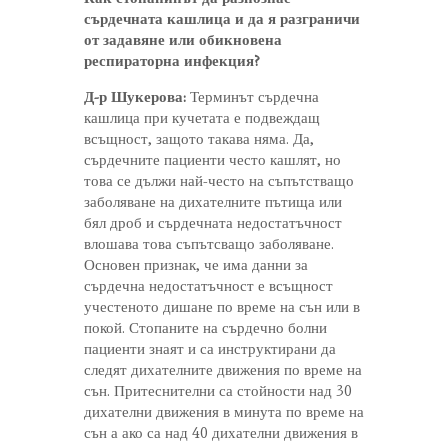
сърдечната кашлица и да я разграничи
от задавяне или обикновена
респираторна инфекция?
Д-р Шукерова:
Терминът сърдечна
кашлица при кучетата е подвеждащ
всъщност, защото такава няма. Да,
сърдечните пациенти често кашлят, но
това се дължи най-често на съпътстващо
заболяване на дихателните пътища или
бял дроб и сърдечната недостатъчност
влошава това съпътсващо заболяване.
Основен признак, че има данни за
сърдечна недостатъчност е всъщност
учестеното дишане по време на сън или в
покой. Стопаните на сърдечно болни
пациенти знаят и са инструктирани да
следят дихателните движения по време на
сън. Притеснителни са стойности над 30
дихателни движения в минута по време на
сън а ако са над 40 дихателни движения в