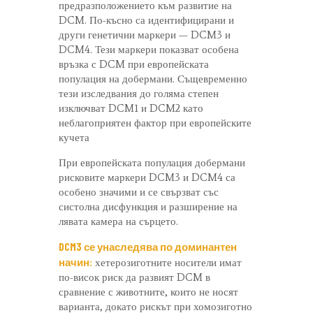
предразположението към развитие на
DCM. По-късно са идентифицирани и
други генетични маркери — DCM3 и
DCM4. Тези маркери показват особена
връзка с DCM при европейската
популация на добермани. Същевременно
тези изследвания до голяма степен
изключват DCM1 и DCM2 като
неблагоприятен фактор при европейските
кучета
При европейската популация добермани
рисковите маркери DCM3 и DCM4 са
особено значими и се свързват със
систолна дисфункция и разширение на
лявата камера на сърцето.
DCM3 се унаследява по доминантен
начин:
хетерозиготните носители имат
по-висок риск да развият DCM в
сравнение с животните, които не носят
варианта, докато рискът при хомозиготно