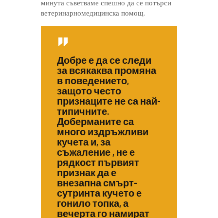
минута съветваме спешно да се потърси
ветеринарномедицинска помощ.
Добре е да се следи
за всякаква промяна
в поведението,
защото често
признаците не са най-
типичните.
Доберманите са
много издръжливи
кучета и, за
съжаление , не е
рядкост първият
признак да е
внезапна смърт-
сутринта кучето е
гонило топка, а
вечерта го намират