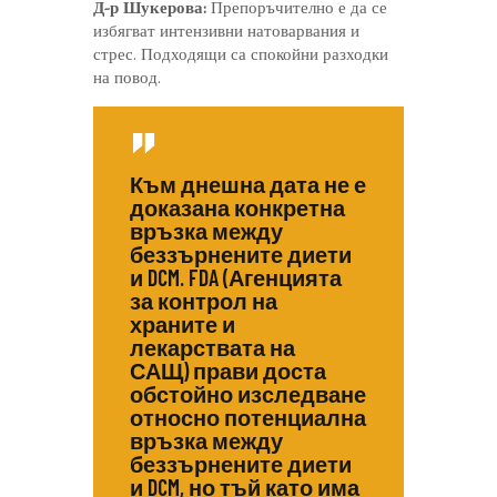
Д-р Шукерова:
Препоръчително е да се
избягват интензивни натоварвания и
стрес. Подходящи са спокойни разходки
на повод.
Към днешна дата не е
доказана конкретна
връзка между
беззърнените диети
и DCM. FDA (Агенцията
за контрол на
храните и
лекарствата на
САЩ) прави доста
обстойно изследване
относно потенциална
връзка между
беззърнените диети
и DCM, но тъй като има