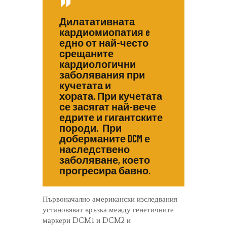
Дилатативната
кардиомиопатия e
едно от най-често
срещаните
кардиологични
заболявания при
кучетата и
хората. При кучетата
се засягат най-вече
едрите и гигантските
породи. При
доберманите DCM е
наследствено
заболяване, което
прогресира бавно.
Първоначално американски изследвания
установяват връзка между генетичните
маркери DCM1 и DCM2 и