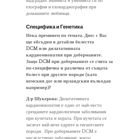
надградих знанията и уменията си по
ехография и ехокардиография при
домашните любимци.
Специфика и Генетика
Нека преминем по темата. Днес с Вас
ще обсъдим в детайли болестта
DCM или дилатативната
кардиомиопатия при доберманите.
Защо DCM при доберманите се счита за
по-специфична и различна от същата
болест при другите породи (като
немския дог или ирландския вълкодав
например)?
Д-р Шукерова:
Дилатативната
кардиомиопатия e едно от най-често
срещаните кардиологични заболявания
при кучетата и хората. При кучетата се
засягат най-вече едрите и гигантските
породи. При доберманите DCM е
наследствено заболяване, което