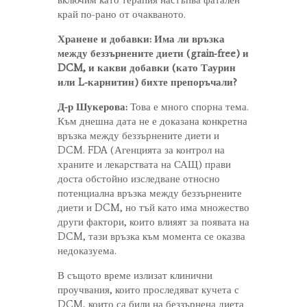
край по-рано от очакваното.
Хранене и добавки: Има ли връзка
между беззърнените диети (grain-free) и
DCM, и какви добавки (като Таурин
или L-карнитин) бихте препоръчали?
Д-р Шукерова:
Това е много спорна тема.
Към днешна дата не е доказана конкретна
връзка между беззърнените диети и
DCM. FDA (Агенцията за контрол на
храните и лекарствата на САЩ) прави
доста обстойно изследване относно
потенциална връзка между беззърнените
диети и DCM, но тъй като има множество
други фактори, които влияят за появата на
DCM, тази връзка към момента се оказва
недоказуема.
В същото време излизат клинични
проучвания, които проследяват кучета с
DCM, които са били на беззърнена диета