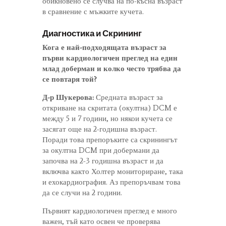
обикновено се случва на по-късна възраст
в сравнение с мъжките кучета.
Диагностика и Скрининг
Кога е най-подходящата възраст за
първи кардиологичен преглед на един
млад доберман и колко често трябва да
се повтаря той?
Д-р Шукерова:
Средната възраст за
откриване на скритата (окултна) DCM е
между 5 и 7 години, но някои кучета се
засягат още на 2-годишна възраст.
Поради това препоръките са скринингът
за окултна DCM при добермани да
започва на 2-3 годишна възраст и да
включва както Холтер мониториране, така
и ехокардиография. Аз препоръчвам това
да се случи на 2 години.
Първият кардиологичен преглед е много
важен, тъй като освен че проверява