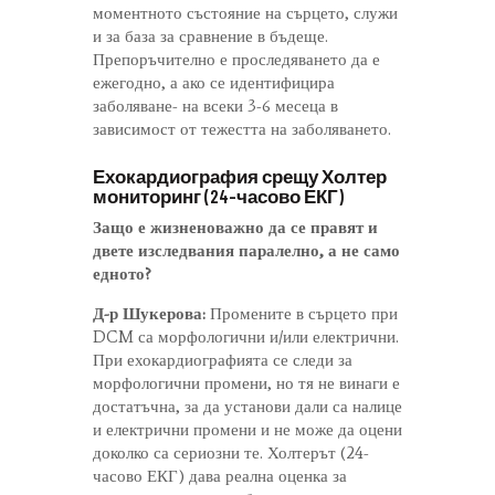
моментното състояние на сърцето, служи
и за база за сравнение в бъдеще.
Препоръчително е проследяването да е
ежегодно, а ако се идентифицира
заболяване- на всеки 3-6 месеца в
зависимост от тежестта на заболяването.
Ехокардиография срещу Холтер
мониторинг (24-часово ЕКГ)
Защо е жизненоважно да се правят и
двете изследвания паралелно, а не само
едното?
Д-р Шукерова:
Промените в сърцето при
DCM са морфологични и/или електрични.
При ехокардиографията се следи за
морфологични промени, но тя не винаги е
достатъчна, за да установи дали са налице
и електрични промени и не може да оцени
доколко са сериозни те. Холтерът (24-
часово ЕКГ) дава реална оценка за