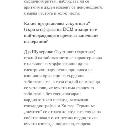
сърдечния ритъм, наблюдава ли се
аритмия в даден момент от денонощието,
с каква честота и колко често.
Какво представлява „окултната“
(скритата) фаза на DCM и защо тя е
най-подходящото време за започване
на терапия?
Д-р Шукерова:
Окултният (скритият)
стадий на заболяването се характеризира
с наличие на морфологични и/или
електрични нарушения при липса на
клинични признаци на сърдечно
заболяване т.е. в този стадий не може да
се установи, че кучето има сърдечно
заболяване без специализиран
кардиологичен преглед, включващ
ехокардиография и Холтер. Терминът
„окултен“ се отнася до гледната точка на
собственика т.е. от негова гледна точка
кучето изглежда нормално, въпреки