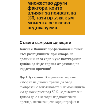
множество други
фактори, които
влияят за появата на
DCM, тази връзка към
момента се оказва
недоказуема.
Съвети към развъдчиците
Какъв е Вашият професионален съвет
към развъдчиците при избора на
двойки и кога едно куче категорично
трябва да бъде спряно от разплод по
сърдечни причини?
Д-р Шукерова:
В идеалният вариант
изборът на двойки трябва да бъде
съобразен с генотиповете и комбинацията
им да носи риск под 50%. Задължителен
трябва да е ежегоден кардиологичен
преглед, включващ ехокардиография и