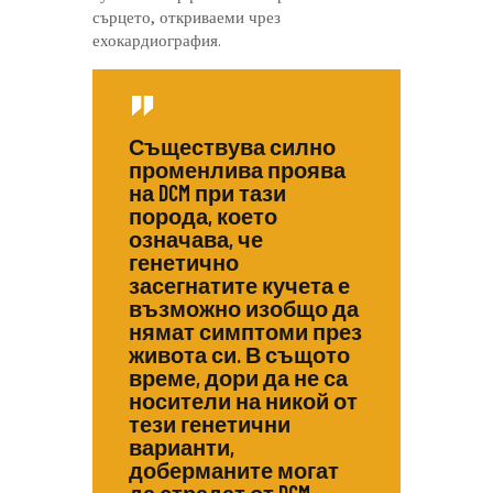
сърцето, откриваеми чрез
ехокардиография.
Съществува силно
променлива проява
на DCM при тази
порода, което
означава, че
генетично
засегнатите кучета е
възможно изобщо да
нямат симптоми през
живота си. В същото
време, дори да не са
носители на никой от
тези генетични
варианти,
доберманите могат
да страдат от DCM.