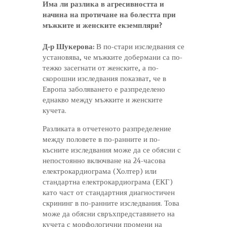
Има ли разлика в агресивността и
начина на протичане на болестта при
мъжките и женските екземпляри?
Д-р Шукерова:
В по-стари изследвания се
установява, че мъжките добермани са по-
тежко засегнати от женските, а по-
скорошни изследвания показват, че в
Европа заболяването е разпределено
еднакво между мъжките и женските
кучета.
Разликата в отчетеното разпределение
между половете в по-ранните и по-
късните изследвания може да се обясни с
непостоянно включване на 24-часова
електрокардиограма (Холтер) или
стандартна електрокардиограма (ЕКГ)
като част от стандартния диагностичен
скрининг в по-ранните изследвания. Това
може да обясни свръхпредставянето на
кучета с морфологични промени на