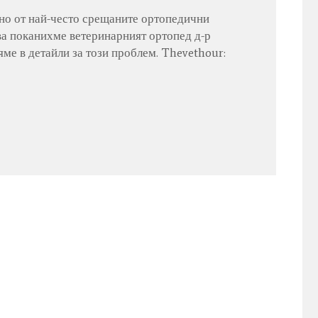
дно от най-често срещаните ортопедични
ва поканихме ветеринарният ортопед д-р
яме в детайли за този проблем. Thevethour: