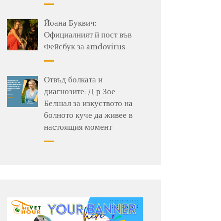
Йоана Буквич:
Официалният й пост във
Фейсбук за amdovirus
Отвъд болката и
диагнозите: Д-р Зое
Белшал за изкуството на
болното куче да живее в
настоящия момент