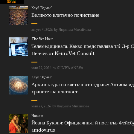
Клуб "Здраве"
Великото клетъчно почистване
август 3, 2026
by
Людмила Михайлова
The Vet Hour
Телемедицината: Какво представлява тя? Д-р 
Пенчев от NeuroVet Consult
юли 29, 2026
by
SILVIYA ANEVA
Клуб "Здраве"
Архитектура на клетъчното здраве: Антиоксид
хранителна плътност
юли 27, 2026
by
Людмила Михайлова
Новини
Йоана Буквич: Официалният й пост във Фейсбу
amdovirus