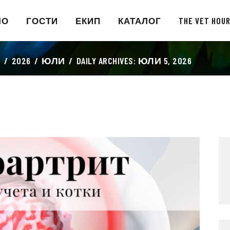
НАЧАЛО
ЛО
ГОСТИ
ЕКИП
КАТАЛОГ
THE VET HOU
ГОСТИ
E
2026
ЮЛИ
DAILY ARCHIVES: ЮЛИ 5, 2026
ЕКИП
КАТАЛОГ
THE VET HOUR
БЛОГ
КОНТАКТ