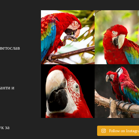
Светослав
анти и
к за
Follow on Instag