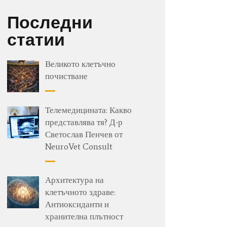
Последни
статии
Великото клетъчно
почистване
Телемедицината: Какво
представлява тя? Д-р
Светослав Пенчев от
NeuroVet Consult
Архитектура на
клетъчното здраве:
Антиоксиданти и
хранителна плътност