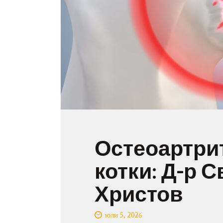
Остеоартрит
котки: Д-р 
Христов
юли 5, 2026