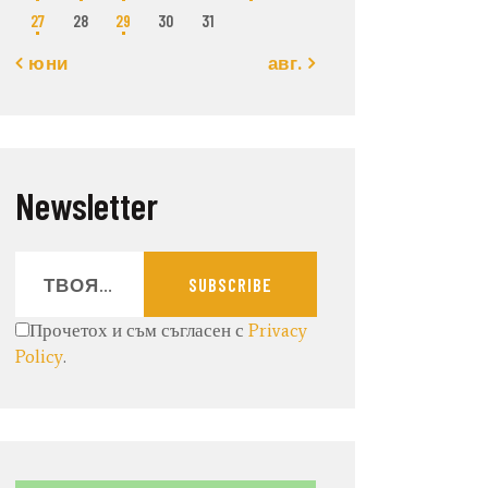
27
28
29
30
31
« юни
авг. »
Newsletter
SUBSCRIBE
Прочетох и съм съгласен с
Privacy
Policy
.