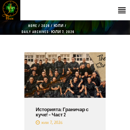
HOME
2026
ЮЛИ
НАЧАЛО
DAILY ARCHIVES: ЮЛИ 7, 2026
ГОСТИ
ЕКИП
КАТАЛОГ
THE VET HOUR
БЛОГ
КОНТАКТ
Историята: Граничар с
куче! – Част 2
юли 7, 2026