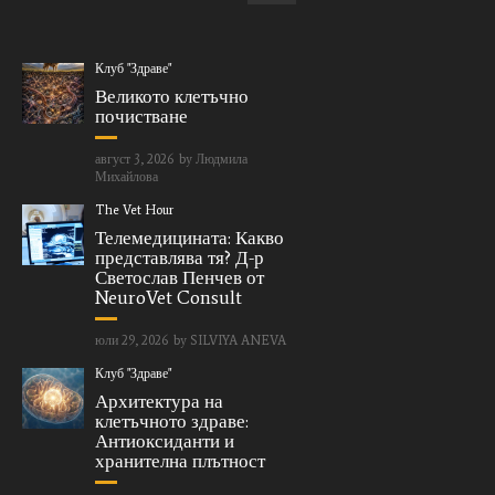
Клуб "Здраве"
Великото клетъчно
почистване
август 3, 2026
by
Людмила
Михайлова
The Vet Hour
Телемедицината: Какво
представлява тя? Д-р
Светослав Пенчев от
NeuroVet Consult
юли 29, 2026
by
SILVIYA ANEVA
Клуб "Здраве"
Архитектура на
клетъчното здраве:
Антиоксиданти и
хранителна плътност