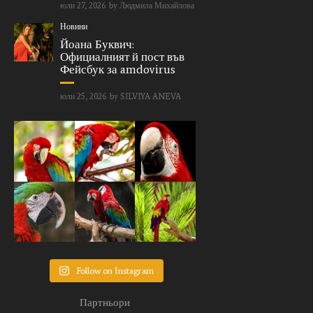
юли 27, 2026
by
Людмила Михайлова
Новини
Йоана Буквич:
Официалният й пост във
Фейсбук за amdovirus
юли 25, 2026
by
SILVIYA ANEVA
Follow on Instagram
Партньори