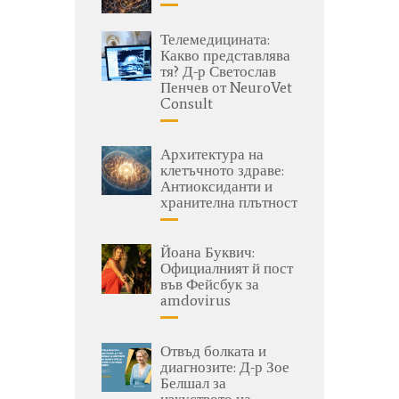
Телемедицината:
Какво представлява
тя? Д-р Светослав
Пенчев от NeuroVet
Consult
Архитектура на
клетъчното здраве:
Антиоксиданти и
хранителна плътност
Йоана Буквич:
Официалният й пост
във Фейсбук за
amdovirus
Отвъд болката и
диагнозите: Д-р Зое
Белшал за
изкуството на