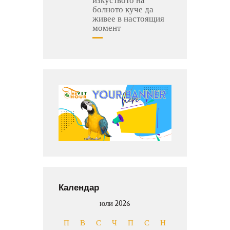
болното куче да
живее в настоящия
момент
Календар
юли 2026
П
В
С
Ч
П
С
Н