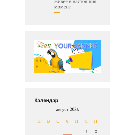
живее в настоящия
момент
Календар
август 2026
П
В
С
Ч
П
С
Н
1
2