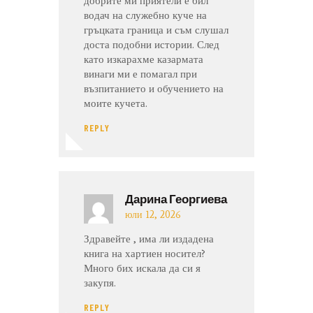
добрите ми приятели е бил
водач на служебно куче на
гръцката граница и съм слушал
доста подобни истории. След
като изкарахме казармата
винаги ми е помагал при
възпитанието и обучението на
моите кучета.
REPLY
Дарина Георгиева
юли 12, 2026
Здравейте , има ли издадена
книга на хартиен носител?
Много бих искала да си я
закупя.
REPLY