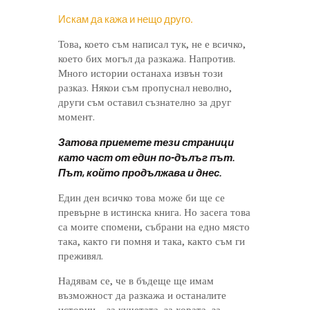
Искам да кажа и нещо друго.
Това, което съм написал тук, не е всичко,
което бих могъл да разкажа. Напротив.
Много истории останаха извън този
разказ. Някои съм пропуснал неволно,
други съм оставил съзнателно за друг
момент.
Затова приемете тези страници
като част от един по-дълъг път.
Път, който продължава и днес.
Един ден всичко това може би ще се
превърне в истинска книга. Но засега това
са моите спомени, събрани на едно място
така, както ги помня и така, както съм ги
преживял.
Надявам се, че в бъдеще ще имам
възможност да разкажа и останалите
истории – за кучетата, за хората, за