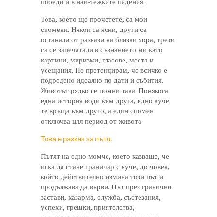
победи и в най-тежките падения.
Това, което ще прочетете, са мои
спомени. Някои са ясни, други са
останали от разкази на близки хора, трети
са се запечатали в съзнанието ми като
картини, миризми, гласове, места и
усещания. Не претендирам, че всичко е
подредено идеално по дати и събития.
Животът рядко се помни така. Понякога
една история води към друга, едно куче
те връща към друго, а един спомен
отключва цял период от живота.
Това е разказ за пътя.
Пътят на едно момче, което казваше, че
иска да стане граничар с куче, до човек,
който действително измина този път и
продължава да върви. Път през гранични
застави, казарма, служба, състезания,
успехи, грешки, приятелства,