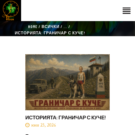
HOME
ВСИЧКИ
...
НАЧАЛО
ИСТОРИЯТА: ГРАНИЧАР С КУЧЕ!
ГОСТИ
ЕКИП
КАТАЛОГ
THE VET HOUR
БЛОГ
КОНТАКТ
ИСТОРИЯТА: ГРАНИЧАР С КУЧЕ!
юни 23, 2026