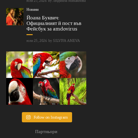
юли 27, 2026
by
Людмила Михайлова
Новини
Йоана Буквич:
Официалният й пост във
Фейсбук за amdovirus
юли 25, 2026
by
SILVIYA ANEVA
Follow on Instagram
Партньори