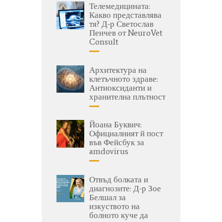
Телемедицината:
Какво представлява
тя? Д-р Светослав
Пенчев от NeuroVet
Consult
Архитектура на
клетъчното здраве:
Антиоксиданти и
хранителна плътност
Йоана Буквич:
Официалният й пост
във Фейсбук за
amdovirus
Отвъд болката и
диагнозите: Д-р Зое
Белшал за
изкуството на
болното куче да