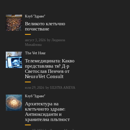
Клуб "Здраве"
Великото клетъчно
почистване
август 3, 2026
by
Людмила
Михайлова
The Vet Hour
Телемедицината: Какво
представлява тя? Д-р
Светослав Пенчев от
NeuroVet Consult
юли 29, 2026
by
SILVIYA ANEVA
Клуб "Здраве"
Архитектура на
клетъчното здраве:
Антиоксиданти и
хранителна плътност