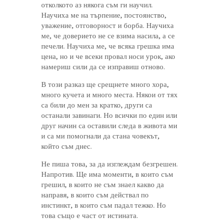
отколкото аз някога съм ги научил.
Научиха ме на търпение, постоянство,
уважение, отговорност и борба. Научиха
ме, че доверието не се взима насила, а се
печели. Научиха ме, че всяка грешка има
цена, но и че всеки провал носи урок, ако
намериш сили да се изправиш отново.
В този разказ ще срещнете много хора,
много кучета и много места. Някои от тях
са били до мен за кратко, други са
останали завинаги. Но всички по един или
друг начин са оставили следа в живота ми
и са ми помогнали да стана човекът,
който съм днес.
Не пиша това, за да изглеждам безгрешен.
Напротив. Ще има моменти, в които съм
грешил, в които не съм знаел какво да
направя, в които съм действал по
инстинкт, в които съм падал тежко. Но
това също е част от истината.