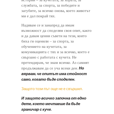
службата, за спорта, за победите и
загубите, за всичко онова, което животът
ми е дал покрай тях.
Надявам се и занапред да имам
възможност да споделям своя опит, както
и да давам ценни съвети на тези, които
биха ги оценили – за спорта, за
обучението на кучетата, за
комуникацията с тях и за всичко, което е
свързано с работата с кучета. Не
претендирам, че знам всичко. Аз самият
Но
продължавам да се уча всеки ден.
вярвам, че опитът има стойност
само, когато бъде споделен.
Защото този път още не е свършил.
И защото всичко започна от едно
дете, което мечтаеше да бъде
граничар с куче.