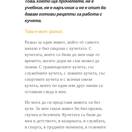
Това, което ще прочетете, не е
учебник, не е наръчник и не е опит да
давам готови рецепти за работа с
кучета.
Това е моят разказ.
Разказ за един живот, който от самото
начало е бил свързан с кучетата. С
кучетата, които са били до мен още от
времето, когато дори не съм можел да
помня. С граничарските кучета, със
служебните кучета, с ловните кучета, със
спортните кучета и с всички онези
кучета, които по един или друг начин са
оставили следа в мен.
Не мога да си представя живота си без
куче. За мен такъв живот би бил празен,
скучен и безличен. Кучетата са били до
мен в детството, в казармата, в службата,
в спорта, в трудните моменти, в големите