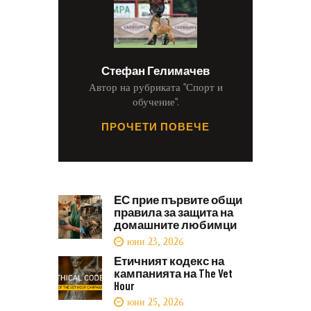
Стефан Гелимачев
Автор на рубриката "Спорт и
обучение".
ПРОЧЕТИ ПОВЕЧЕ
ЕС прие първите общи
правила за защита на
домашните любимци
юни 23, 2026
Етичният кодекс на
кампанията на The Vet
Hour
юни 25, 2026