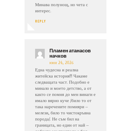
Минава полунощ, но чета с
интерес.
REPLY
Пламен атанасов
начков
юни 24, 2026
Една чудесна и реална
житейска история!!! Чакаме
следващата част. Подобно е
минало и моето детство, а от
както се помня до мен винаги е
имало вярно куче /било то от
така наречените помияри –
мелези, било то чистокръвна
порода/. Не съм бил на
границата, но един от най –