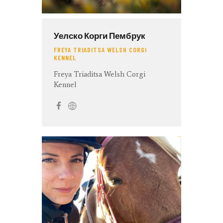
Уелско Корги Пембрук
FREYA TRIADITSA WELSH CORGI
KENNEL
Freya Triaditsa Welsh Corgi
Kennel