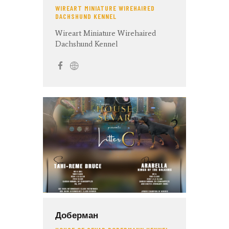
WIREART MINIATURE WIREHAIRED
DACHSHUND KENNEL
Wireart Miniature Wirehaired
Dachshund Kennel
Доберман