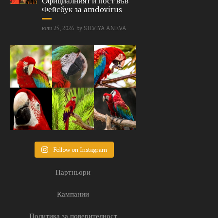
Официалният й пост във
Фейсбук за amdovirus
юли 25, 2026
by
SILVIYA ANEVA
Follow on Instagram
Партньори
Кампании
Политика за поверителност