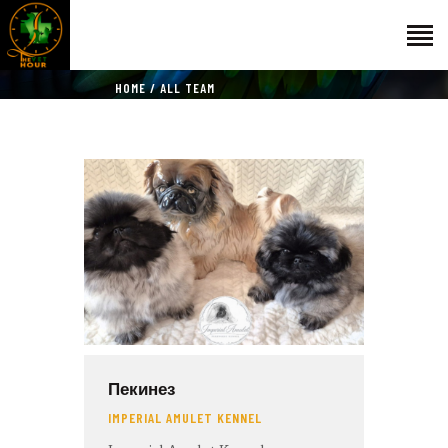
HOME
ALL TEAM
НАЧАЛО
ГОСТИ
ЕКИП
КАТАЛОГ
THE VET HOUR
БЛОГ
КОНТАКТ
Пекинез
IMPERIAL AMULET KENNEL