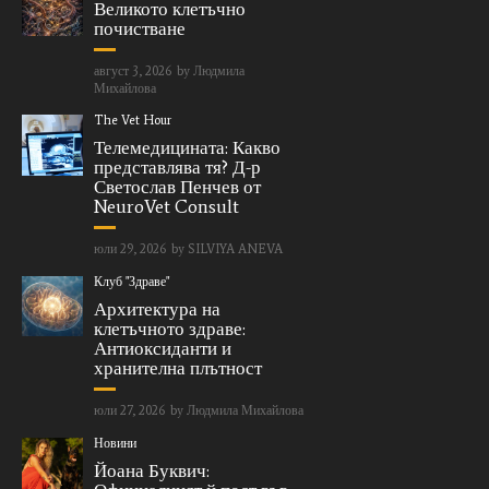
Великото клетъчно
почистване
август 3, 2026
by
Людмила
Михайлова
The Vet Hour
Телемедицината: Какво
представлява тя? Д-р
Светослав Пенчев от
NeuroVet Consult
юли 29, 2026
by
SILVIYA ANEVA
Клуб "Здраве"
Архитектура на
клетъчното здраве:
Антиоксиданти и
хранителна плътност
юли 27, 2026
by
Людмила Михайлова
Новини
Йоана Буквич: