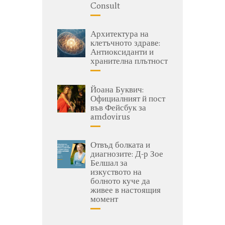
Consult
Архитектура на
клетъчното здраве:
Антиоксиданти и
хранителна плътност
Йоана Буквич:
Официалният й пост
във Фейсбук за
amdovirus
Отвъд болката и
диагнозите: Д-р Зое
Белшал за
изкуството на
болното куче да
живее в настоящия
момент