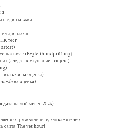
в
CI
ки и един мъжки
тна дисплазия
ДНК тест
nstest)
 социалност (Begleithundprüfung)
пит (следа, послушание, защита)
ung)
 – изложбена оценка)
зложбена оценка)
редата на май месец 2026)
някой от развъдниците, задължително
на сайта The vet hour!