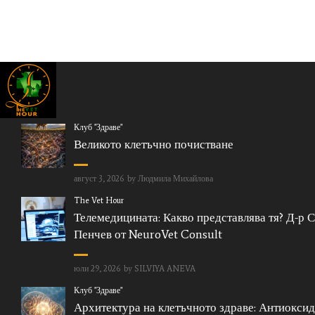
Клуб "Здраве"
Великото клетъчно почистване
август 3, 2026
by
Людмила Михайлова
The Vet Hour
Телемедицината: Какво представлява тя? Д-р 
Пенчев от NeuroVet Consult
юли 29, 2026
by
SILVIYA ANEVA
Клуб "Здраве"
Архитектура на клетъчното здраве: Антиоксид