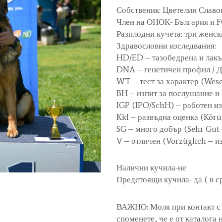
Собственик: Цветелин Славо
Член на ОНОК- България и F
Разплодни кучета: три женс
Здравословни изследвания:
HD/ED – тазобедрена и лакъ
DNA – генетичен профил / 
WT – тест за характер (Wese
BH – изпит за послушание и
IGP (IPO/SchH) – работен из
Kkl – развъдна оценка (Kör
SG – много добър (Sehr Gut
V – отличен (Vorzüglich – и
Налични кучила-не
Предстоящи кучила- да ( в с
ВАЖНО: Моля при контакт с 
споменете, че е от каталога 