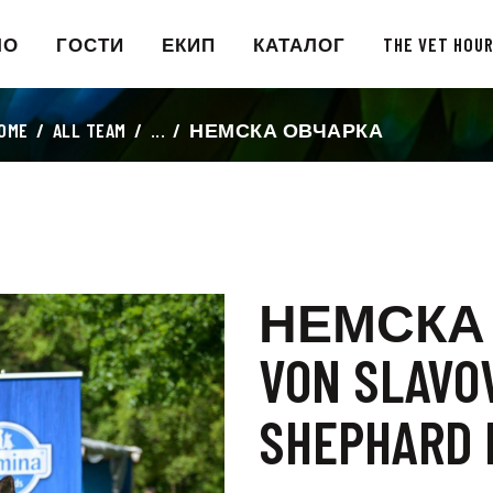
НАЧАЛО
ЛО
ГОСТИ
ЕКИП
КАТАЛОГ
THE VET HOU
ГОСТИ
OME
ALL TEAM
...
НЕМСКА ОВЧАРКА
ЕКИП
КАТАЛОГ
THE VET HOUR
НЕМСКА
БЛОГ
VON SLAVO
КОНТАКТ
SHEPHARD 