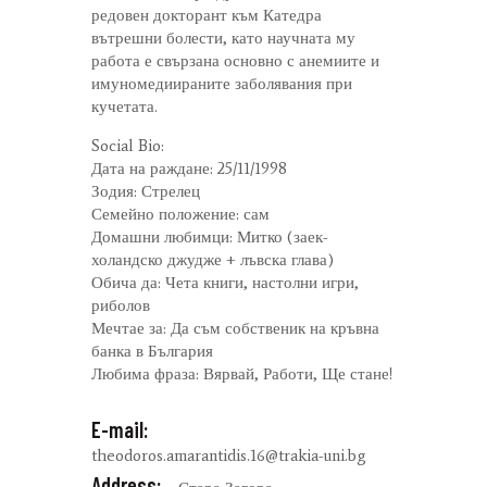
редовен докторант към Катедра
вътрешни болести, като научната му
работа е свързана основно с анемиите и
имуномедиираните заболявания при
кучетата.
Social Bio:
Дата на раждане: 25/11/1998
Зодия: Стрелец
Семейно положение: сам
Домашни любимци: Митко (заек-
холандско джудже + лъвска глава)
Обича да: Чета книги, настолни игри,
риболов
Мечтае за: Да съм собственик на кръвна
банка в България
Любима фраза: Вярвай, Работи, Ще стане!
E-mail:
theodoros.amarantidis.16@trakia-uni.bg
Address: