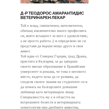
Д-Р ТЕОДОРОС АМАРАНТИДИС
ВЕТЕРИНАРЕН ЛЕКАР
Той е млад, симпатичен, интелигентен,
обичащ изключително много професията
си, която всъщност за него е удоволствие,
а не просто работа ;) и определено не си
представя да върши нещо друго в своя
живот.
Той идва от Северна Гърция, град Драма,
пристига в България, за да завърши
своето висше образование в Тракийския
униерситет и решава, че това е неговото
място, където иска да се развива, да
споделя своите знания на студентите си и
да помага на българските домашни
любимци като ветеринарен лекар.
Специалността му е в областта на
вътрешните болести и ветеринарната
хематология при дребните животни,