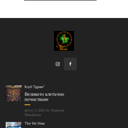
Клуб "Здраве"
Великото клетъчно
почистване
август 3, 2026
by
Людмила
Михайлова
The Vet Hour