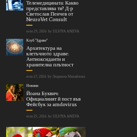
Телемедицината: Какво
представлява тя? Д-р
Светослав Пенчев от
NeuroVet Consult
юли 29, 2026
by
SILVIYA ANEVA
Клуб "Здраве"
Архитектура на
клетъчното здраве:
Антиоксиданти и
хранителна плътност
юли 27, 2026
by
Людмила Михайлова
Новини
Йоана Буквич:
Официалният й пост във
Фейсбук за amdovirus
юли 25, 2026
by
SILVIYA ANEVA