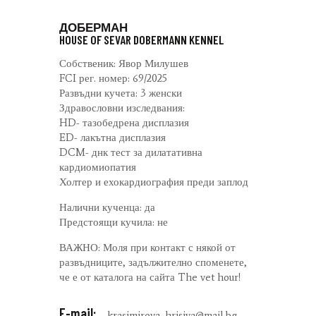
ДОБЕРМАН
HOUSE OF SEVAR DOBERMANN KENNEL
Собственик: Явор Милушев
FCI рег. номер: 69/2025
Развъдни кучета: 3 женски
Здравословни изследвания:
HD- тазобедрена дисплазия
ED- лакътна дисплазия
DCM- днк тест за дилатативна
кардиомиопатия
Холтер и ехокардиография преди заплод
Налични кученца: да
Предстоящи кучила: не
ВАЖНО: Моля при контакт с някой от
развъдниците, задължително споменете,
че е от каталога на сайта The vet hour!
E-mail:
krasimirova_hrisiya@mail.bg