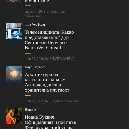
почистване
август 3, 2026
by
Людмила
Михайлова
The Vet Hour
Телемедицината: Какво
представлява тя? Д-р
Светослав Пенчев от
NeuroVet Consult
юли 29, 2026
by
SILVIYA ANEVA
Клуб "Здраве"
Архитектура на
клетъчното здраве:
Антиоксиданти и
хранителна плътност
юли 27, 2026
by
Людмила Михайлова
Новини
Йоана Буквич:
Официалният й пост във
Фейсбук за amdovirus