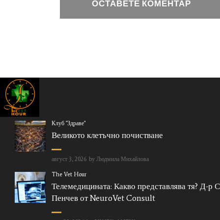
Клуб "Здраве"
Великото клетъчно почистване
август 3, 2026
by
Людмила Михайлова
The Vet Hour
Телемедицината: Какво представлява тя? Д-р 
Пенчев от NeuroVet Consult