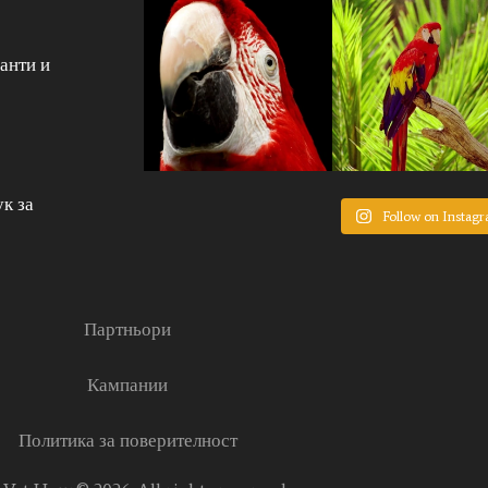
анти и
к за
Follow on Instag
Партньори
Кампании
Политика за поверителност