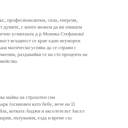
ъс, професионализъм, сила, енергия,
 от думите, с които можем да ви опишем
 вечно усмихната д-р Моника Стефанова!
шност всъщност се крие един неуморен
каш магически успява да се справи с
жения, раздавайки се на сто процента на
емейство.
а майка на страхотен син
рк (осиновен като бебе, вече на 11
йла, котката Анджи и аксолотелът Аксел
нария, пътувания, езда и време със