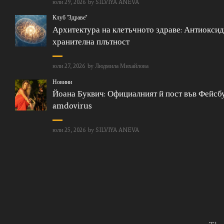
юли 29, 2026
by
SILVIYA ANEVA
Клуб "Здраве"
Архитектура на клетъчното здраве: Антиоксид
хранителна плътност
юли 27, 2026
by
Людмила Михайлова
Новини
Йоана Буквич: Официалният й пост във Фейсбу
amdovirus
юли 25, 2026
by
SILVIYA ANEVA