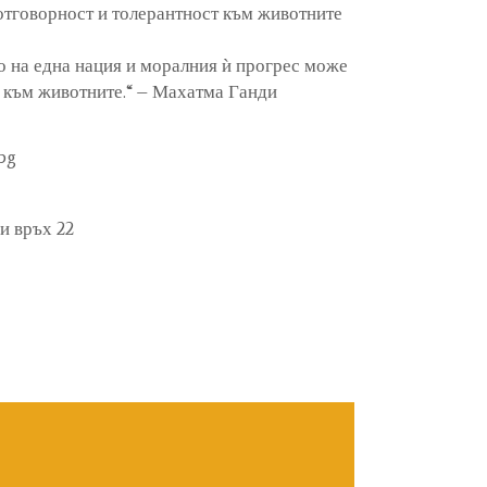
отговорност и толерантност към животните
о на една нация и моралния ѝ прогрес може
ѝ към животните.“ – Махатма Ганди
bg
и връх 22