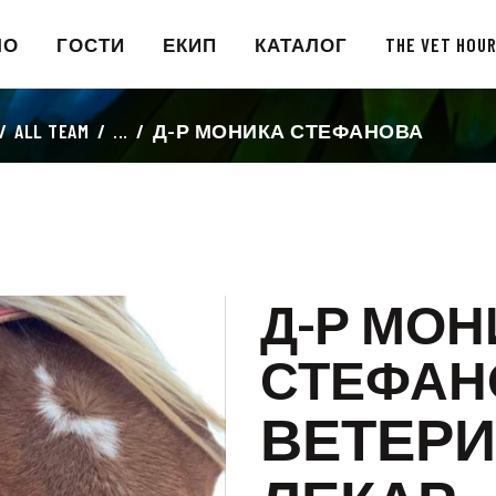
НАЧАЛО
ЛО
ГОСТИ
ЕКИП
КАТАЛОГ
THE VET HOU
ГОСТИ
ALL TEAM
...
Д-Р МОНИКА СТЕФАНОВА
ЕКИП
КАТАЛОГ
THE VET HOUR
Д-Р МОН
БЛОГ
СТЕФАН
КОНТАКТ
ВЕТЕР