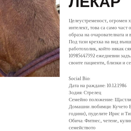
ЛЕКАР
Целеустременост, огромен х
интелект, това са само част
образа на очарователната и
Под тази крехка на вид вън
работохолик, който някак ся
10985647392 ежедневни задъл
своите пациенти, близки и с
Social Bio:
Дата на раждане: 10.12.1986
Зодия: Стрелец
Семейно положение: Щастлив
Домашни любимци: Кучето Ба
години), пуделите Ирис и Ти
Обича: Фитнес, четене, кули
семейството