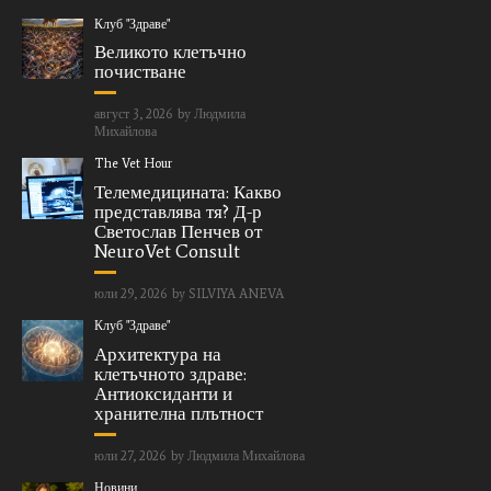
Клуб "Здраве"
Великото клетъчно
почистване
август 3, 2026
by
Людмила
Михайлова
The Vet Hour
Телемедицината: Какво
представлява тя? Д-р
Светослав Пенчев от
NeuroVet Consult
юли 29, 2026
by
SILVIYA ANEVA
Клуб "Здраве"
Архитектура на
клетъчното здраве:
Антиоксиданти и
хранителна плътност
юли 27, 2026
by
Людмила Михайлова
Новини