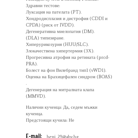
Здравни тестове:
Луксация на пателата (PT).
Хондродисплазия и дистрофия (CDDI и
CPDA) (риск от IVDD).
Дегенеративна миелопатия (DM).
(DLA) типизиране.
Хиперурикозурия (HUU/SLC).
Злокачествена хипертермия (ЗХ).
Прогресивна атрофия на ретината (prcd-
PRA).
Болест на фон Вилебранд тип1 (vWD1).
Оценка на Брахицефален синдром (BOAS)
.
Дегенерация на митралната клапа
(MMVD).
Налични кученца: Да, седем мъжки
кученца.
Предстоящи кучила: Не
E-mail:
beni_29@abv.bg