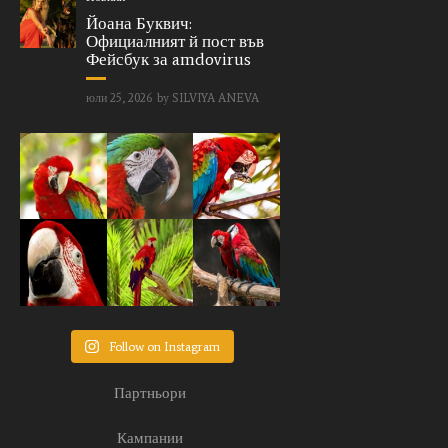
Йоана Буквич:
Официалният й пост във
Фейсбук за amdovirus
юли 25, 2026
by
SILVIYA ANEVA
Follow on Instagram
Партньори
Кампании