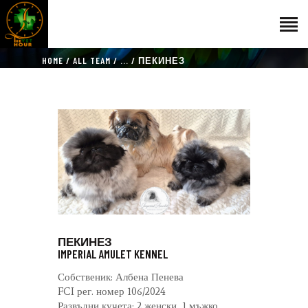
HOME
ALL TEAM
...
ПЕКИНЕЗ
НАЧАЛО
ГОСТИ
ЕКИП
КАТАЛОГ
THE VET HOUR
БЛОГ
КОНТАКТ
ПЕКИНЕЗ
IMPERIAL AMULET KENNEL
Собственик: Албена Пенева
FCI рег. номер 106/2024
Развъдни кучета: 2 женски, 1 мъжко.