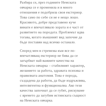
Разбира се, през годините Немската
овчарка се е променила и в много
отношения е подобрила своя екстериор.
Това само по себе си не е нещо лошо.
Красивото, добре представено куче
винаги е впечатлявало хората и е част от
развитието на породата. Проблемът идва
тогава, когато външният вид започне да
бъде поставян над всичко останало.
Според мен в стремежа към все по-
впечатляващ екстериор не бива да се
загърбват най-важните качества на
Немската овчарка – стабилният характер,
желанието за работа, здравата психика и
правилната анатомия. Това е порода,
създадена да работи, да бъде издръжлива,
интелигентна и функционална. Ако тези
качества започнат да се губят, рискуваме
с времето да загубим истинската същност
на Немската овчарка.