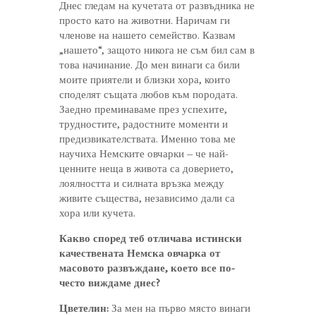
Днес гледам на кучетата от развъдника не
просто като на животни. Наричам ги
членове на нашето семейство. Казвам
„нашето“, защото никога не съм бил сам в
това начинание. До мен винаги са били
моите приятели и близки хора, които
споделят същата любов към породата.
Заедно преминаваме през успехите,
трудностите, радостните моменти и
предизвикателствата. Именно това ме
научиха Немските овчарки – че най-
ценните неща в живота са доверието,
лоялността и силната връзка между
живите същества, независимо дали са
хора или кучета.
Какво според теб отличава истински
качествената Немска овчарка от
масовото развъждане, което все по-
често виждаме днес?
Цветелин:
За мен на първо място винаги