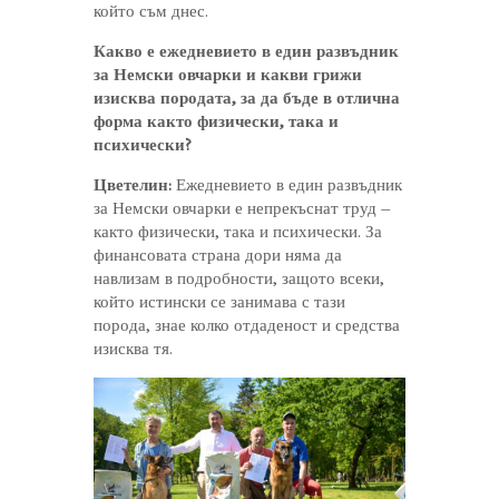
който съм днес.
Какво е ежедневието в един развъдник
за Немски овчарки и какви грижи
изисква породата, за да бъде в отлична
форма както физически, така и
психически?
Цветелин:
Ежедневието в един развъдник
за Немски овчарки е непрекъснат труд –
както физически, така и психически. За
финансовата страна дори няма да
навлизам в подробности, защото всеки,
който истински се занимава с тази
порода, знае колко отдаденост и средства
изисква тя.