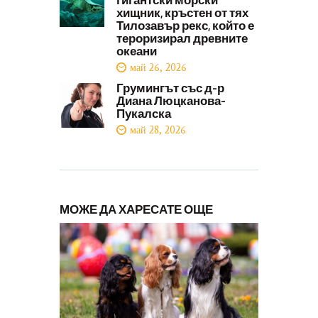
хищник, кръстен от тях
Тилозавър рекс, който е
тероризирал древните
океани
май 26, 2026
Грумингът със д-р
Диана Люцканова-
Пукалска
май 28, 2026
МОЖЕ ДА ХАРЕСАТЕ ОЩЕ