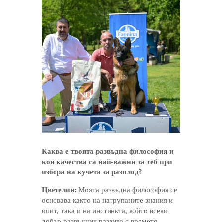
Каква е твоята развъдна философия и
кои качества са най-важни за теб при
избора на кучета за разплод?
Цветелин:
Моята развъдна философия се
основава както на натрупаните знания и
опит, така и на инстинкта, който всеки
добър развъдчик развива с времето.