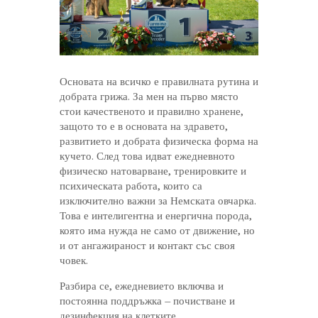
Основата на всичко е правилната рутина и
добрата грижа. За мен на първо място
стои качественото и правилно хранене,
защото то е в основата на здравето,
развитието и добрата физическа форма на
кучето. След това идват ежедневното
физическо натоварване, тренировките и
психическата работа, които са
изключително важни за Немската овчарка.
Това е интелигентна и енергична порода,
която има нужда не само от движение, но
и от ангажираност и контакт със своя
човек.
Разбира се, ежедневието включва и
постоянна поддръжка – почистване и
дезинфекция на клетките,