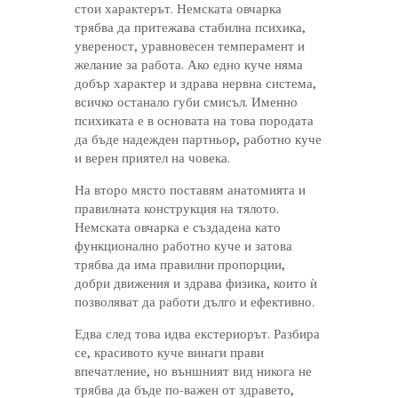
стои характерът. Немската овчарка
трябва да притежава стабилна психика,
увереност, уравновесен темперамент и
желание за работа. Ако едно куче няма
добър характер и здрава нервна система,
всичко останало губи смисъл. Именно
психиката е в основата на това породата
да бъде надежден партньор, работно куче
и верен приятел на човека.
На второ място поставям анатомията и
правилната конструкция на тялото.
Немската овчарка е създадена като
функционално работно куче и затова
трябва да има правилни пропорции,
добри движения и здрава физика, които ѝ
позволяват да работи дълго и ефективно.
Едва след това идва екстериорът. Разбира
се, красивото куче винаги прави
впечатление, но външният вид никога не
трябва да бъде по-важен от здравето,