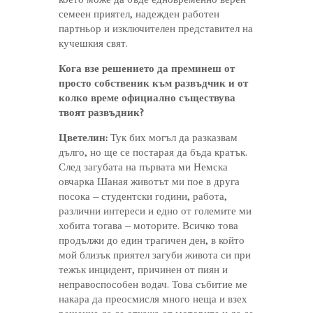
семеен приятел, надежден работен
партньор и изключителен представител на
кучешкия свят.
Кога взе решението да преминеш от
просто собственик към развъдчик и от
колко време официално съществува
твоят развъдник?
Цветелин:
Тук бих могъл да разказвам
дълго, но ще се постарая да бъда кратък.
След загубата на първата ми Немска
овчарка Шаная животът ми пое в друга
посока – студентски години, работа,
различни интереси и едно от големите ми
хобита тогава – моторите. Всичко това
продължи до един трагичен ден, в който
мой близък приятел загуби живота си при
тежък инцидент, причинен от пиян и
неправоспособен водач. Това събитие ме
накара да преосмисля много неща и взех