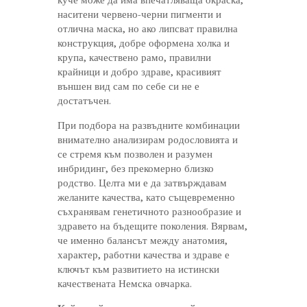
наситени червено-черни пигменти и
отлична маска, но ако липсват правилна
конструкция, добре оформена холка и
крупа, качествено рамо, правилни
крайници и добро здраве, красивият
външен вид сам по себе си не е
достатъчен.
При подбора на развъдните комбинации
внимателно анализирам родословията и
се стремя към позволен и разумен
инбридинг, без прекомерно близко
родство. Целта ми е да затвърждавам
желаните качества, като същевременно
съхранявам генетичното разнообразие и
здравето на бъдещите поколения. Вярвам,
че именно балансът между анатомия,
характер, работни качества и здраве е
ключът към развитието на истински
качествената Немска овчарка.