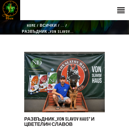
HOME
ВСИЧКИ
...
НАЧАЛО
РАЗВЪДНИК „VON SLAVOV...
ГОСТИ
ЕКИП
КАТАЛОГ
THE VET HOUR
БЛОГ
КОНТАКТ
РАЗВЪДНИК „VON SLAVOV HAUS“ И
ЦВЕТЕЛИН СЛАВОВ