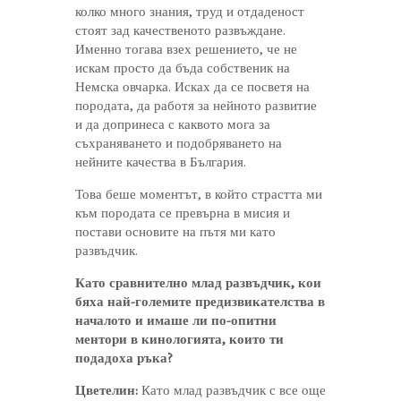
колко много знания, труд и отдаденост
стоят зад качественото развъждане.
Именно тогава взех решението, че не
искам просто да бъда собственик на
Немска овчарка. Исках да се посветя на
породата, да работя за нейното развитие
и да допринеса с каквото мога за
съхраняването и подобряването на
нейните качества в България.
Това беше моментът, в който страстта ми
към породата се превърна в мисия и
постави основите на пътя ми като
развъдчик.
Като сравнително млад развъдчик, кои
бяха най-големите предизвикателства в
началото и имаше ли по-опитни
ментори в кинологията, които ти
подадоха ръка?
Цветелин:
Като млад развъдчик с все още