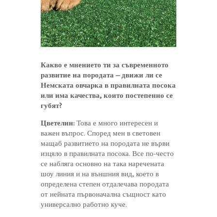
Какво е мнението ти за съвременното
развитие на породата – движи ли се
Немската овчарка в правилната посока
или има качества, които постепенно се
губят?
Цветелин:
Това е много интересен и
важен въпрос. Според мен в световен
мащаб развитието на породата не върви
изцяло в правилната посока. Все по-често
се набляга основно на така наречената
шоу линия и на външния вид, което в
определена степен отдалечава породата
от нейната първоначална същност като
универсално работно куче.