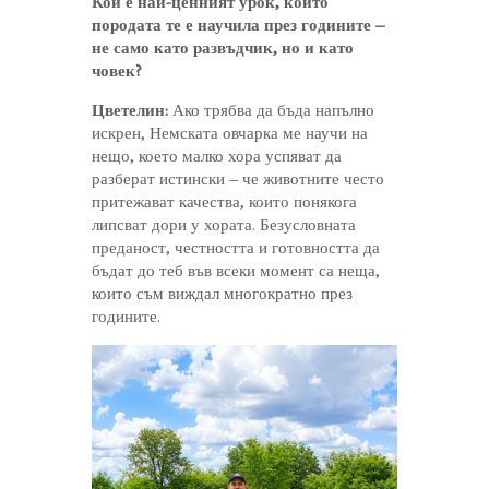
Кой е най-ценният урок, който
породата те е научила през годините –
не само като развъдчик, но и като
човек?
Цветелин:
Ако трябва да бъда напълно
искрен, Немската овчарка ме научи на
нещо, което малко хора успяват да
разберат истински – че животните често
притежават качества, които понякога
липсват дори у хората. Безусловната
преданост, честността и готовността да
бъдат до теб във всеки момент са неща,
които съм виждал многократно през
годините.