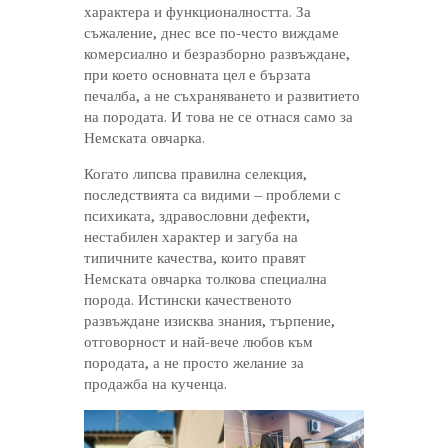
характера и функционалността. За
съжаление, днес все по-често виждаме
комерсиално и безразборно развъждане,
при което основната цел е бързата
печалба, а не съхраняването и развитието
на породата. И това не се отнася само за
Немската овчарка.
Когато липсва правилна селекция,
последствията са видими – проблеми с
психиката, здравословни дефекти,
нестабилен характер и загуба на
типичните качества, които правят
Немската овчарка толкова специална
порода. Истински качественото
развъждане изисква знания, търпение,
отговорност и най-вече любов към
породата, а не просто желание за
продажба на кученца.