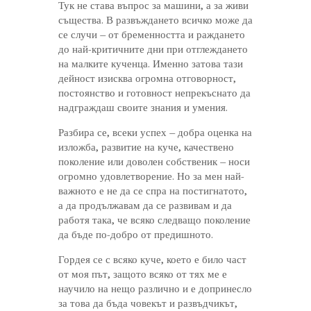
Тук не става въпрос за машини, а за живи
същества. В развъждането всичко може да
се случи – от бременността и раждането
до най-критичните дни при отглеждането
на малките кученца. Именно затова тази
дейност изисква огромна отговорност,
постоянство и готовност непрекъснато да
надграждаш своите знания и умения.
Разбира се, всеки успех – добра оценка на
изложба, развитие на куче, качествено
поколение или доволен собственик – носи
огромно удовлетворение. Но за мен най-
важното е не да се спра на постигнатото,
а да продължавам да се развивам и да
работя така, че всяко следващо поколение
да бъде по-добро от предишното.
Гордея се с всяко куче, което е било част
от моя път, защото всяко от тях ме е
научило на нещо различно и е допринесло
за това да бъда човекът и развъдчикът,