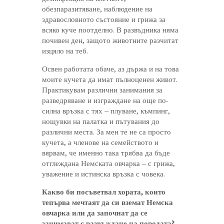
обезпаразитяване, наблюдение на
здравословното състояние и грижа за
всяко куче поотделно. В развъдника няма
почивен ден, защото животните разчитат
изцяло на теб.
Освен работата обаче, аз държа и на това
моите кучета да имат пълноценен живот.
Практикувам различни занимания за
разведряване и изграждане на още по-
силна връзка с тях – плуване, къмпинг,
нощувки на палатка и пътувания до
различни места. За мен те не са просто
кучета, а членове на семейството и
вярвам, че именно така трябва да бъде
отглеждана Немската овчарка – с грижа,
уважение и истинска връзка с човека.
Какво би посъветвал хората, които
тепърва мечтаят да си вземат Немска
овчарка или да започнат да се
занимават с развъждане на породата?