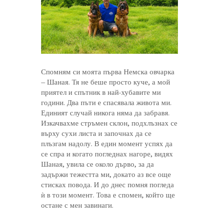
Спомням си моята първа Немска овчарка
– Шаная. Тя не беше просто куче, а мой
приятел и спътник в най-хубавите ми
години. Два пъти е спасявала живота ми.
Единият случай никога няма да забравя.
Изкачвахме стръмен склон, подхлъзнах се
върху сухи листа и започнах да се
плъзгам надолу. В един момент успях да
се спра и когато погледнах нагоре, видях
Шаная, увила се около дърво, за да
задържи тежестта ми, докато аз все още
стисках повода. И до днес помня погледа
ѝ в този момент. Това е спомен, който ще
остане с мен завинаги.