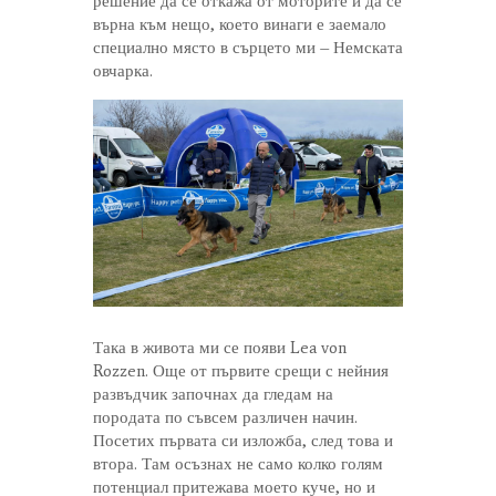
решение да се откажа от моторите и да се
върна към нещо, което винаги е заемало
специално място в сърцето ми – Немската
овчарка.
Така в живота ми се появи Lea von
Rozzen. Още от първите срещи с нейния
развъдчик започнах да гледам на
породата по съвсем различен начин.
Посетих първата си изложба, след това и
втора. Там осъзнах не само колко голям
потенциал притежава моето куче, но и