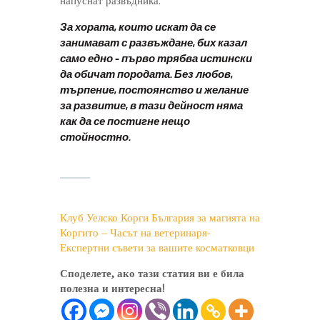
напуснат развъдника.
За хората, които искат да се
занимават с развъждане, бих казал
само едно – първо трябва истински
да обичат породата. Без любов,
търпение, постоянство и желание
за развитие, в тази дейност няма
как да се постигне нещо
стойностно.
Клуб Уелско Корги България за магията на
Коргито – Часът на ветеринаря-
Експертни съвети за вашите косматковци
Споделете, ако тази статия ви е била
полезна и интересна!