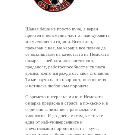
Шаная беше не просто куче, а верен
приятел и неизменна част от най-хубавите
ми ученически години. Всеки ден,
прекаран с нея, ме караше все повече да
се възхищавам на качествата на Немската
овчарка – нейната интелигентност,
преданост, работоспособност и силната
връзка, която изгражда със своя стопанин.
Тя ме научи на отговорност, постоянство
и истинска любов към породата.
С времето интересът ми към Немската
овчарка прерасна в страст, а по-късно и в
сериозно занимание с развъждане и
кинология. И до днес смятам, че това е
една от най-универсалните и
впечатляващи породи в света – куче,
което може да бъде едновременно верен