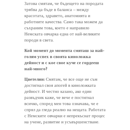
Затова смятам, че бъдещето на породата
трябва да бъде в баланса – между
красотата, здравето, анатомията и
работните качества. Само така можем да
съхраним това, което е направило
Немската овчарка една от най-великите
породи в света.
Кой момент до момента смяташ за най-
голям успех в своята киноложка
дейност и с кое свое куче се гордееш
най-много?
Цветелин:
Смятам, че все още не съм
достигнал своя апогей в киноложката
дейност. И честно казано, ако един
развъдчик каже, че вече е постигнал
всичко, според мен това означава, че е
спрял да гледа реално на нещата. Работата
с Немските овчарки е непрекъснат процес
на учене, развитие и усъвършенстване.