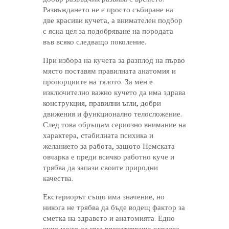
Развъждането не е просто събиране на
две красиви кучета, а внимателен подбор
с ясна цел за подобряване на породата
във всяко следващо поколение.
При избора на кучета за разплод на първо
място поставям правилната анатомия и
пропорциите на тялото. За мен е
изключително важно кучето да има здрава
конструкция, правилни ъгли, добри
движения и функционално телосложение.
След това обръщам сериозно внимание на
характера, стабилната психика и
желанието за работа, защото Немската
овчарка е преди всичко работно куче и
трябва да запази своите природни
качества.
Екстериорът също има значение, но
никога не трябва да бъде водещ фактор за
сметка на здравето и анатомията. Едно
куче може да има впечатляваща окраска,