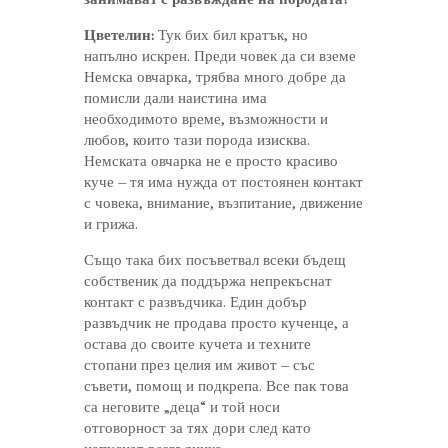
Цветелин:
Тук бих бил кратък, но
напълно искрен. Преди човек да си вземе
Немска овчарка, трябва много добре да
помисли дали наистина има
необходимото време, възможности и
любов, които тази порода изисква.
Немската овчарка не е просто красиво
куче – тя има нужда от постоянен контакт
с човека, внимание, възпитание, движение
и грижа.
Също така бих посъветвал всеки бъдещ
собственик да поддържа непрекъснат
контакт с развъдчика. Един добър
развъдчик не продава просто кученце, а
остава до своите кучета и техните
стопани през целия им живот – със
съвети, помощ и подкрепа. Все пак това
са неговите „деца“ и той носи
отговорност за тях дори след като