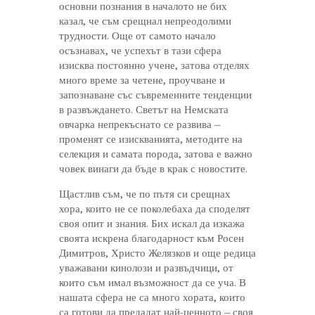
основни познания в началото не бих
казал, че съм срещнал непреодолими
трудности. Още от самото начало
осъзнавах, че успехът в тази сфера
изисква постоянно учене, затова отделях
много време за четене, проучване и
запознаване със съвременните тенденции
в развъждането. Светът на Немската
овчарка непрекъснато се развива –
променят се изискванията, методите на
селекция и самата порода, затова е важно
човек винаги да бъде в крак с новостите.
Щастлив съм, че по пътя си срещнах
хора, които не се поколебаха да споделят
своя опит и знания. Бих искал да изкажа
своята искрена благодарност към Росен
Димитров, Христо Желязков и още редица
уважавани кинолози и развъдчици, от
които съм имал възможност да се уча. В
нашата сфера не са много хората, които
са готови да предадат най-ценното – своя