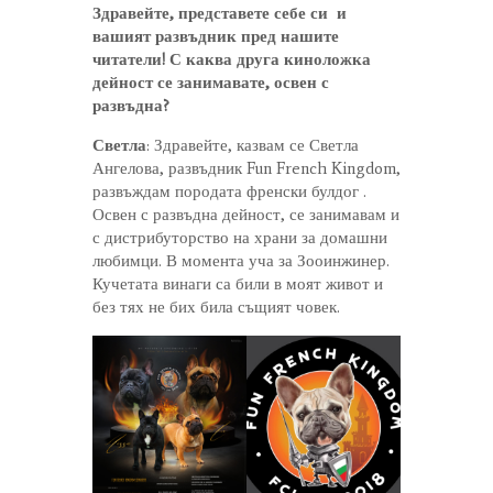
Здравейте, представете себе си и
вашият развъдник пред нашите
читатели! С каква друга киноложка
дейност се занимавате, освен с
развъдна?
Светла
: Здравейте, казвам се Светла
Ангелова, развъдник Fun French Kingdom,
развъждам породата френски булдог .
Освен с развъдна дейност, се занимавам и
с дистрибуторство на храни за домашни
любимци. В момента уча за Зооинжинер.
Кучетата винаги са били в моят живот и
без тях не бих била същият човек.