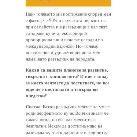
Най- голямото ми постижение според мен
е факта, че 90% от кучетата ни, които са
при семейства и в развъдници в цял свят,
са здрави кучета, екстериорно
пропорционални и печелят награди по
международни изложби. По- голямо
постижение и удовлетворение за мен
няма, като развъдчик на породата.
Какви са вашите планове за развитие,
свързано с кинологията? И кое е това,
за което мечтаете да постигнете, но все
още не е постигнато и тепърва ви
предстои?
Светла
: Всеки развъдчик мечтае да му се
роди перфектното куче. Всички знаем че
такова няма, но все пак мечтите са
безплатни. Искам да достигна ниво на
развъждане, което да остане в годините,