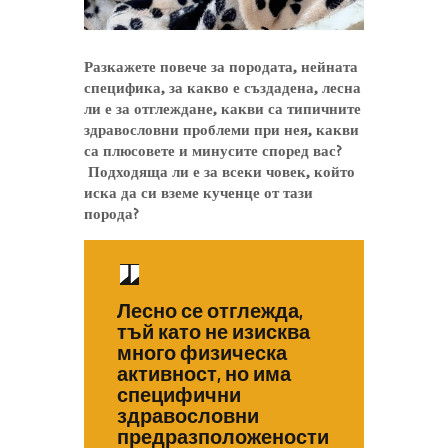
Разкажете повече за породата, нейната
специфика, за какво е създадена, лесна
ли е за отглеждане, какви са типичните
здравословни проблеми при нея, какви
са плюсовете и минусите според вас?
Подходяща ли е за всеки човек, който
иска да си вземе кученце от тази
порода?
Лесно се отглежда,
тъй като не изисква
много физическа
активност, но има
специфични
здравословни
предразположености