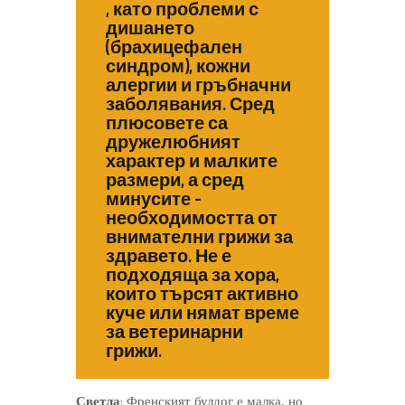
, като проблеми с
дишането
(брахицефален
синдром), кожни
алергии и гръбначни
заболявания. Сред
плюсовете са
дружелюбният
характер и малките
размери, а сред
минусите –
необходимостта от
внимателни грижи за
здравето. Не е
подходяща за хора,
които търсят активно
куче или нямат време
за ветеринарни
грижи.
Светла
: Френският булдог е малка, но