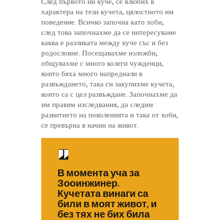
След първото ни куче, се влюбих в
характера на тези кучета, цялостното им
поведение. Всичко започна като хоби,
след това започнахме да се интересуваме
каква е разликата между куче със и без
родословие. Посещавахме изложби,
общувахме с много колеги чужденци,
които бяха много напреднали в
развъждането, така си закупихме кучета,
които са с цел развъждане. Започнахме да
им правим изследвания, да следим
развитието на поколенията и така от хоби,
се превърна в начин на живот.
В момента уча за
Зооинжинер.
Кучетата винаги са
били в моят живот, и
без тях не бих била