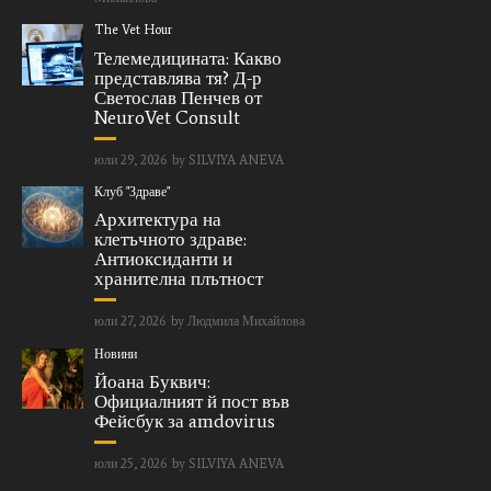
The Vet Hour
Телемедицината: Какво
представлява тя? Д-р
Светослав Пенчев от
NeuroVet Consult
юли 29, 2026
by
SILVIYA ANEVA
Клуб "Здраве"
Архитектура на
клетъчното здраве:
Антиоксиданти и
хранителна плътност
юли 27, 2026
by
Людмила Михайлова
Новини
Йоана Буквич:
Официалният й пост във
Фейсбук за amdovirus
юли 25, 2026
by
SILVIYA ANEVA