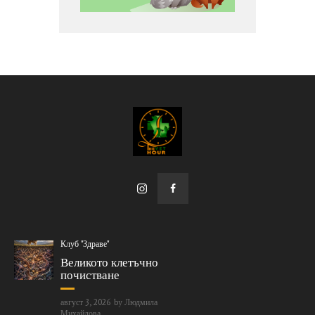
Клуб "Здраве"
Великото клетъчно
почистване
август 3, 2026
by
Людмила
Михайлова