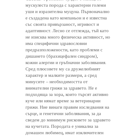
мускулеста порода с характерни големи
уши и изразителна муцуна. Първоначално
е създадена като компаньон и е известна
със своята привързаност, игривост и
адаптивност. Лесно се отглежда, тъй като
не изисква много физическа активност, но
има специфични здравословни
предразположености, като проблеми с
дишането (брахицефален синдром),
кожни алергии и гръбначни заболявания.
Сред плюсовете му са дружелюбният
характер и малките размери, а сред
минусите – необходимостта от
внимателни грижи за здравето. Не е
подходяща за хора, които търсят активно
куче или нямат време за ветеринарни
грижи. Ние винаги правим изследвания на
сърце, и генетични заболявания, за да
сведем до минимум рисковете за здравето
на кучетата. Породата е уникална за
домашен любимец, имат изключителен