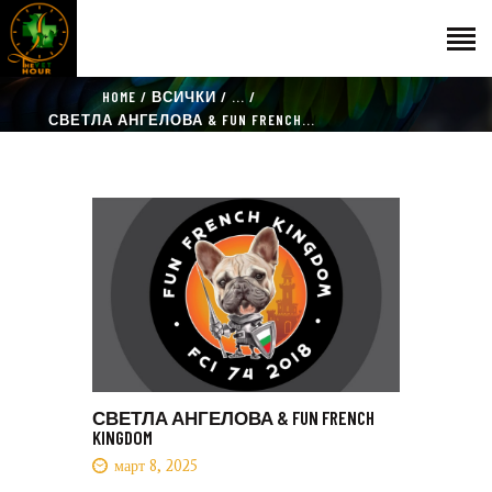
HOME
ВСИЧКИ
...
НАЧАЛО
СВЕТЛА АНГЕЛОВА & FUN FRENCH...
ГОСТИ
ЕКИП
КАТАЛОГ
THE VET HOUR
БЛОГ
КОНТАКТ
СВЕТЛА АНГЕЛОВА & FUN FRENCH
KINGDOM
март 8, 2025