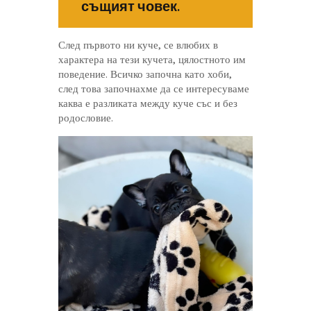
същият човек.
След първото ни куче, се влюбих в
характера на тези кучета, цялостното им
поведение. Всичко започна като хоби,
след това започнахме да се интересуваме
каква е разликата между куче със и без
родословие.