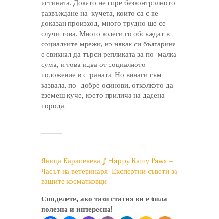
истината. Докато не спре безконтролното
развъждане на кучета, които са с не
доказан произход, много трудно ще се
случи това. Много колеги го обсъждат в
социалните мрежи, но някак си българина
е свикнал да търси репликата за по- малка
сума, и това идва от социалното
положение в страната. Но винаги съм
казвала, по- добре осинови, отколкото да
вземеш куче, което прилича на дадена
порода.
Яница Карапенева § Happy Rainy Paws –
Часът на ветеринаря- Експертни съвети за
вашите косматковци
Споделете, ако тази статия ви е била
полезна и интересна!