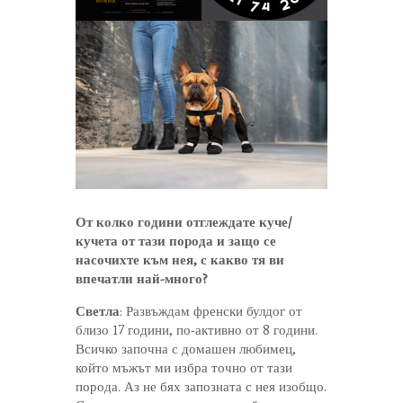
От колко години отглеждате куче/
кучета от тази порода и защо се
насочихте към нея, с какво тя ви
впечатли най-много?
Светла
: Развъждам френски булдог от
близо 17 години, по-активно от 8 години.
Всичко започна с домашен любимец,
който мъжът ми избра точно от тази
порода. Аз не бях запозната с нея изобщо.