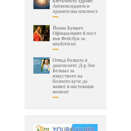
клетъчното здраве:
Антиоксиданти и
хранителна плътност
Йоана Буквич:
Официалният й пост
във Фейсбук за
amdovirus
Отвъд болката и
диагнозите: Д-р Зое
Белшал за
изкуството на
болното куче да
живее в настоящия
момент