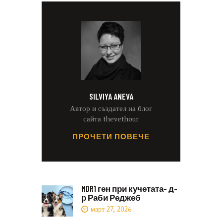
SILVIYA ANEVA
Автор и създател на блог
сайта thevethour
ПРОЧЕТИ ПОВЕЧЕ
MDR1 ген при кучетата- д-
р Раби Реджеб
март 27, 2026