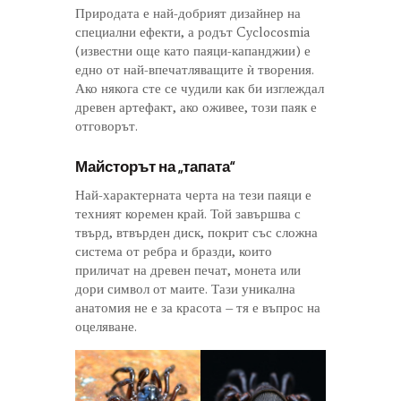
Природата е най-добрият дизайнер на
специални ефекти, а родът Cyclocosmia
(известни още като паяци-капанджии) е
едно от най-впечатляващите ѝ творения.
Ако някога сте се чудили как би изглеждал
древен артефакт, ако оживее, този паяк е
отговорът.
Майсторът на „тапата“
Най-характерната черта на тези паяци е
техният коремен край. Той завършва с
твърд, втвърден диск, покрит със сложна
система от ребра и бразди, които
приличат на древен печат, монета или
дори символ от маите. Тази уникална
анатомия не е за красота – тя е въпрос на
оцеляване.