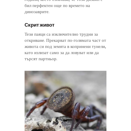
бил перфектен още по времето на
динозаврите.
Скрит живот
Тези паяци са изключително трудни за
откриване. Прекарват по-голямата част от
живота си под земята в копринени тунели,
като излизат само за да ловуват или да
търсят партньор.