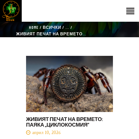
HOME
ВСИЧКИ
...
НАЧАЛО
ЖИВИЯТ ПЕЧАТ НА ВРЕМЕТО...
ГОСТИ
ЕКИП
КАТАЛОГ
THE VET HOUR
БЛОГ
КОНТАКТ
ЖИВИЯТ ПЕЧАТ НА ВРЕМЕТО:
ПАЯКА „ЦИКЛОКОСМИЯ“
април 10, 2026