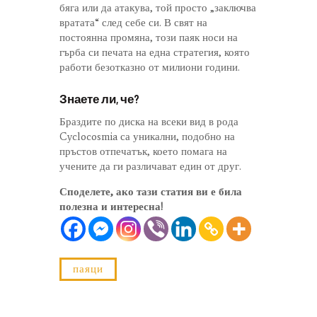
бяга или да атакува, той просто „заключва
вратата“ след себе си. В свят на
постоянна промяна, този паяк носи на
гърба си печата на една стратегия, която
работи безотказно от милиони години.
Знаете ли, че?
Браздите по диска на всеки вид в рода
Cyclocosmia са уникални, подобно на
пръстов отпечатък, което помага на
учените да ги различават един от друг.
Споделете, ако тази статия ви е била
полезна и интересна!
паяци