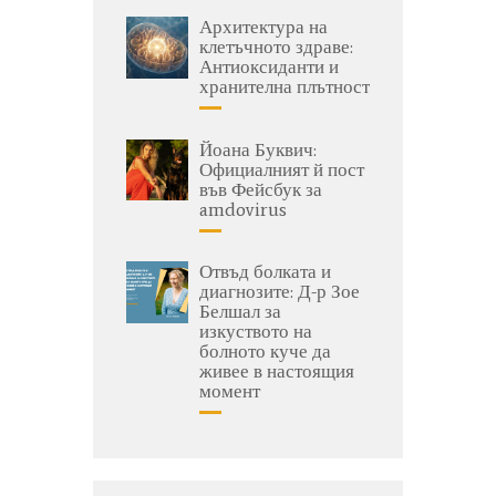
Архитектура на
клетъчното здраве:
Антиоксиданти и
хранителна плътност
Йоана Буквич:
Официалният й пост
във Фейсбук за
amdovirus
Отвъд болката и
диагнозите: Д-р Зое
Белшал за
изкуството на
болното куче да
живее в настоящия
момент