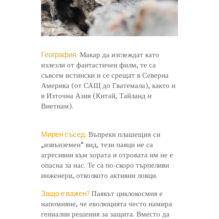
География:
Макар да изглеждат като
излезли от фантастичен филм, те са
съвсем истински и се срещат в Северна
Америка (от САЩ до Гватемала), както и
в Източна Азия (Китай, Тайланд и
Виетнам).
Мирен съсед:
Въпреки плашещия си
„извънземен“ вид, тези паяци не са
агресивни към хората и отровата им не е
опасна за нас. Те са по-скоро търпеливи
инженери, отколкото активни ловци.
Защо е важен?
Паякът циклокосмия е
напомняне, че еволюцията често намира
гениални решения за защита. Вместо да