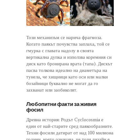
Този механизъм се нарича фрагмоза.
Когато паякът почувства заплаха, той се
гмурка с главата надолу в своята
вертикална дупка и използва коремния си
диск като бронирана врата (тапа). Дискът
пасва толкова идеално на диаметъра на
тунела, че хищници като оси или малки
бозайници буквално не могат да го
захванат или заобиколят.
Любопитни факти за живия
фосил
Древна история: Родът Cyclocosmia е
един от най-старите сред паякообразните.
Техни фосили датират от над 100 милиона
години, което означава, че този дизайн е