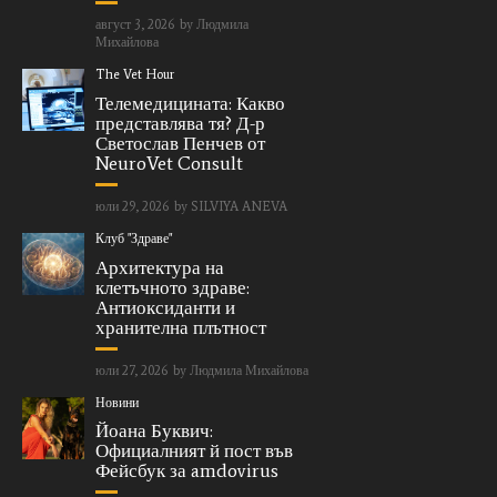
август 3, 2026
by
Людмила
Михайлова
The Vet Hour
Телемедицината: Какво
представлява тя? Д-р
Светослав Пенчев от
NeuroVet Consult
юли 29, 2026
by
SILVIYA ANEVA
Клуб "Здраве"
Архитектура на
клетъчното здраве:
Антиоксиданти и
хранителна плътност
юли 27, 2026
by
Людмила Михайлова
Новини
Йоана Буквич:
Официалният й пост във
Фейсбук за amdovirus