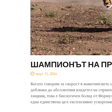
ШАМПИОНЪТ НА ПР
март 11, 2026
Когато говорим за скорост в животинското ц
доближи до абсолютния владетел на спринта 
хищник; това е биологичен болид от Форму
една единствена цел: експлозивно ускорение