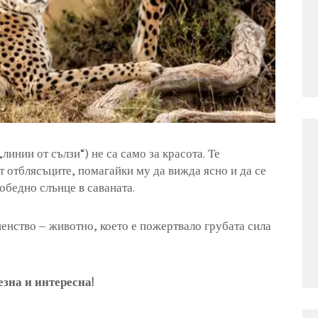
линии от сълзи“) не са само за красота. Те
т отблясъците, помагайки му да вижда ясно и да се
обедно слънце в саваната.
енство – животно, което е пожертвало грубата сила
езна и интересна!