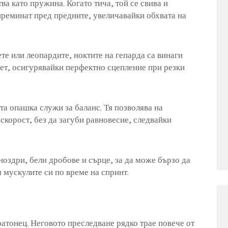
ва като пружина. Когато тича, той се свива и
 преминат пред предните, увеличавайки обхвата на
те или леопардите, ноктите на гепарда са винаги
лет, осигурявайки перфектно сцепление при резки
та опашка служи за баланс. Тя позволява на
скорост, без да загуби равновесие, следвайки
ноздри, бели дробове и сърце, за да може бързо да
 мускулите си по време на спринт.
ратонец. Неговото преследване рядко трае повече от