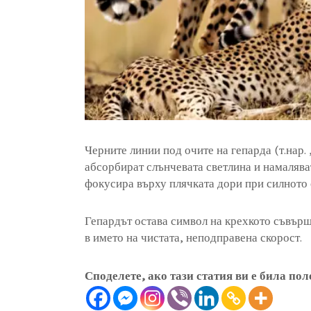
Черните линии под очите на гепарда (т.нар. „
абсорбират слънчевата светлина и намалява
фокусира върху плячката дори при силното 
Гепардът остава символ на крехкото съвърш
в името на чистата, неподправена скорост.
Споделете, ако тази статия ви е била пол