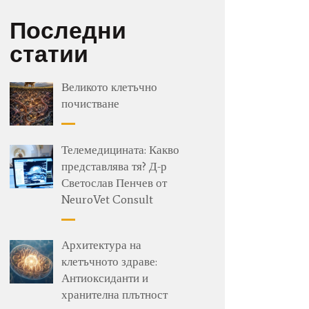
Последни
статии
Великото клетъчно
почистване
Телемедицината: Какво
представлява тя? Д-р
Светослав Пенчев от
NeuroVet Consult
Архитектура на
клетъчното здраве:
Антиоксиданти и
хранителна плътност