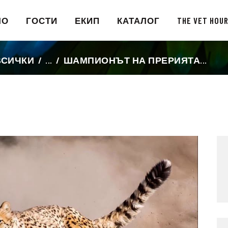
НАЧАЛО
ЛО
ГОСТИ
ЕКИП
КАТАЛОГ
THE VET HOU
ГОСТИ
ВСИЧКИ
...
ШАМПИОНЪТ НА ПРЕРИЯТА...
ЕКИП
КАТАЛОГ
THE VET HOUR
БЛОГ
КОНТАКТ