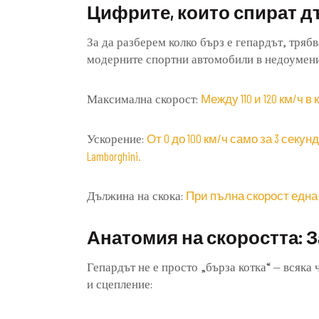
Цифрите, които спират д
За да разберем колко бърз е гепардът, трябв
модерните спортни автомобили в недоумени
Между 110 и 120 км/ч в
Максимална скорост:
От 0 до 100 км/ч само за 3 секун
Ускорение:
Lamborghini.
При пълна скорост една 
Дължина на скока:
Анатомия на скоростта: 
Гепардът не е просто „бърза котка“ – всяка
и сцепление: