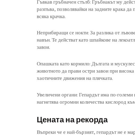
Гъвкав гръбначен стълб: Гръбнакът му дейст
разпъва, позволявайки на задните крака да
всяка крачка.
Неприбиращи се нокти: За разлика от лъвове
навън. Те действат като шпайкове на лекоат
завои.
Опашката като кормило: Дългата и мускулес
животното да прави остри завои при висока 
хаотичните движения на плячката.
Увеличени органи: Гепардът има по-големи 
нагнетява огромни количества кислород към
Цената на рекорда
Въпреки че е най-бързият, гепардът не е ма