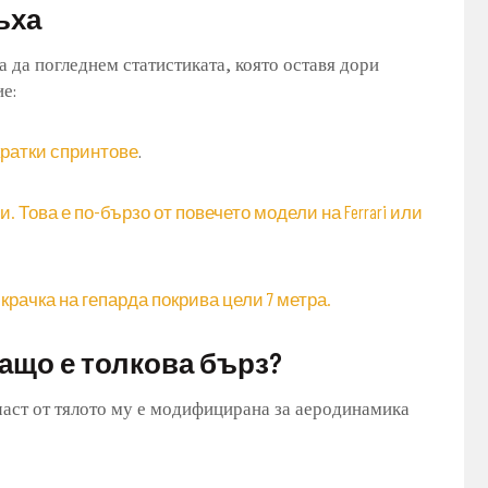
ъха
а да погледнем статистиката, която оставя дори
е:
 кратки спринтове
.
ди. Това е по-бързо от повечето модели на Ferrari или
крачка на гепарда покрива цели 7 метра.
Защо е толкова бърз?
 част от тялото му е модифицирана за аеродинамика