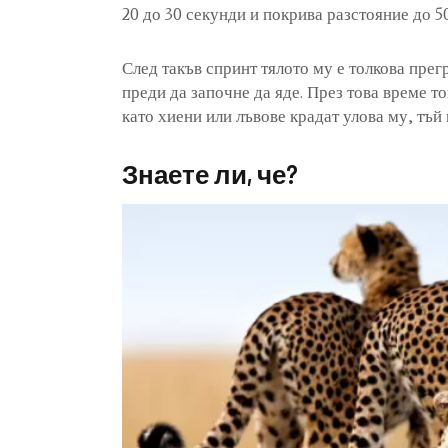
20 до 30 секунди и покрива разстояние до 5
След такъв спринт тялото му е толкова прег
преди да започне да яде. През това време 
като хиени или лъвове крадат улова му, тъй 
Знаете ли, че?