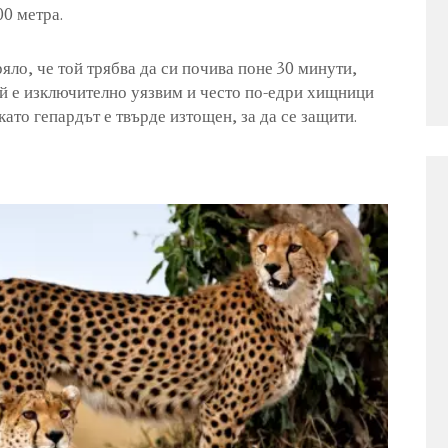
00 метра.
ряло, че той трябва да си почива поне 30 минути,
той е изключително уязвим и често по-едри хищници
като гепардът е твърде изтощен, за да се защити.