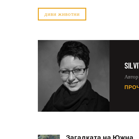
диви животни
SILV
Автор 
ПРО
Загадката на Южна