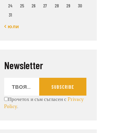
24
25
26
27
28
29
30
31
« юли
Newsletter
SUBSCRIBE
Прочетох и съм съгласен с
Privacy
Policy
.