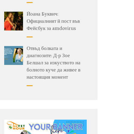
Йоана Буквич:
Официалният й пост във
Фейсбук за amdovirus
Отвъд болката и
диагнозите: Д-р Зое
Белшал за изкуството на
болното куче да живее в
настоящия момент