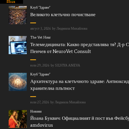
Клуб "Здраве"
Великото клетъчно почистване
август 3, 2026
by
Людмила Михайлова
The Vet Hour
Телемедицината: Какво представлява тя? Д-р 
Пенчев от NeuroVet Consult
юли 29, 2026
by
SILVIYA ANEVA
Клуб "Здраве"
Архитектура на клетъчното здраве: Антиоксид
хранителна плътност
юли 27, 2026
by
Людмила Михайлова
Новини
Йоана Буквич: Официалният й пост във Фейсбу
amdovirus