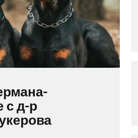
ермана-
 с д-р
укерова