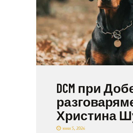
DCM при Доб
разговаряме
Христина Ш
юни 5, 2026