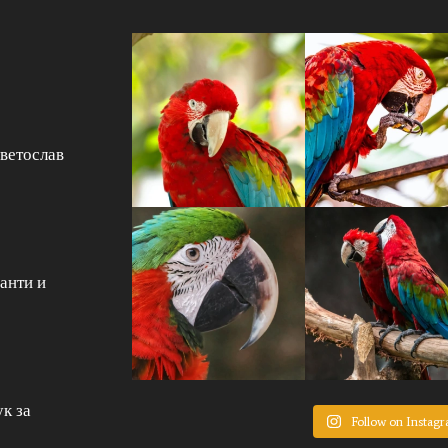
Светослав
анти и
к за
Follow on Instag