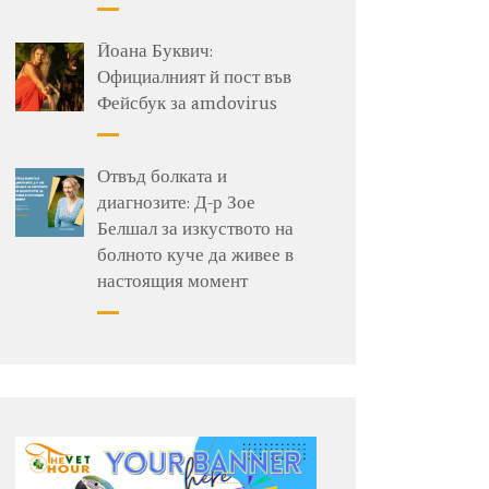
Йоана Буквич:
Официалният й пост във
Фейсбук за amdovirus
Отвъд болката и
диагнозите: Д-р Зое
Белшал за изкуството на
болното куче да живее в
настоящия момент