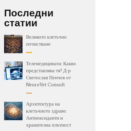
Последни
статии
Великото клетъчно
почистване
Телемедицината: Какво
представлява тя? Д-р
Светослав Пенчев от
NeuroVet Consult
Архитектура на
клетъчното здраве:
Антиоксиданти и
хранителна плътност