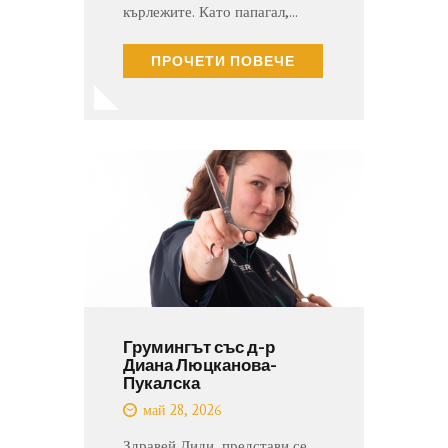
кърлежите. Като папагал,…
ПРОЧЕТИ ПОВЕЧЕ
Грумингът със д-р
Диана Люцканова-
Пукалска
май 28, 2026
Здравей Диди, представи се