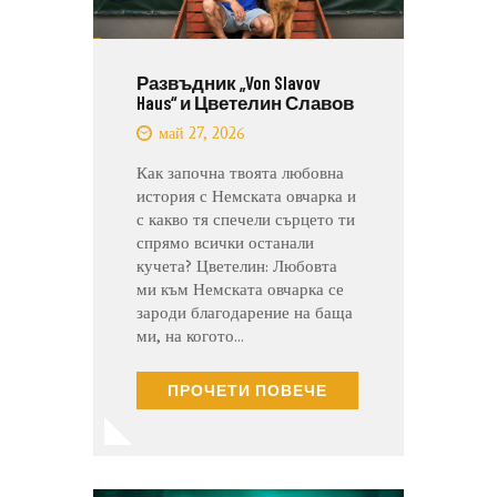
Развъдник „Von Slavov
Haus“ и Цветелин Славов
май 27, 2026
Как започна твоята любовна
история с Немската овчарка и
с какво тя спечели сърцето ти
спрямо всички останали
кучета? Цветелин: Любовта
ми към Немската овчарка се
зароди благодарение на баща
ми, на когото…
ПРОЧЕТИ ПОВЕЧЕ