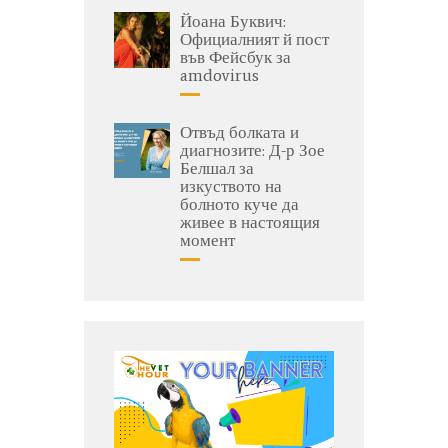
Йоана Буквич:
Официалният й пост
във Фейсбук за
amdovirus
Отвъд болката и
диагнозите: Д-р Зое
Белшал за
изкуството на
болното куче да
живее в настоящия
момент