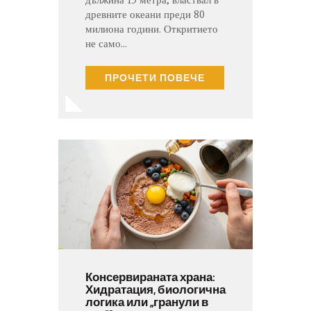
дължина 13 метра, властвал в
древните океани преди 80
милиона години. Откритието
не само…
ПРОЧЕТИ ПОВЕЧЕ
Консервираната храна:
Хидратация, биологична
логика или „гранули в