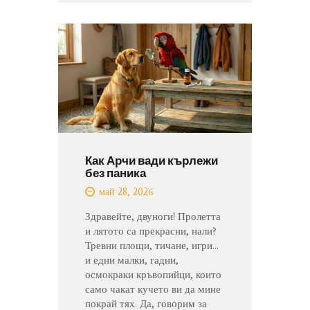
Как Арчи вади кърлежи
без паника
май 28, 2026
Здравейте, двуноги! Пролетта
и лятото са прекрасни, нали?
Тревни площи, тичане, игри...
и едни малки, гадни,
осмокраки кръвопийци, които
само чакат кучето ви да мине
покрай тях. Да, говорим за