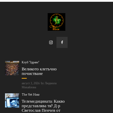
Клуб "Здраве"
Великото клетъчно
почистване
август 3, 2026
by
Людмила
Михайлова
The Vet Hour
Телемедицината: Какво
представлява тя? Д-р
Светослав Пенчев от