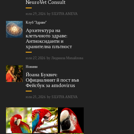
NeuroVet Consult
юли 29, 2026
by
SILVIYA ANEVA
Клуб "Здраве"
Архитектура на
клетъчното здраве:
Антиоксиданти и
хранителна плътност
юли 27, 2026
by
Людмила Михайлова
Новини
Йоана Буквич:
Официалният й пост във
Фейсбук за amdovirus
юли 25, 2026
by
SILVIYA ANEVA