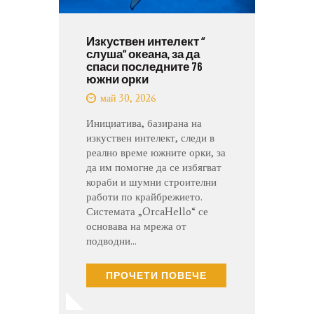
Изкуствен интелект “
слуша“ океана, за да
спаси последните 76
южни орки
май 30, 2026
Инициатива, базирана на
изкуствен интелект, следи в
реално време южните орки, за
да им помогне да се избягват
кораби и шумни строителни
работи по крайбрежието.
Системата „OrcaHello“ се
основава на мрежа от
подводни…
ПРОЧЕТИ ПОВЕЧЕ