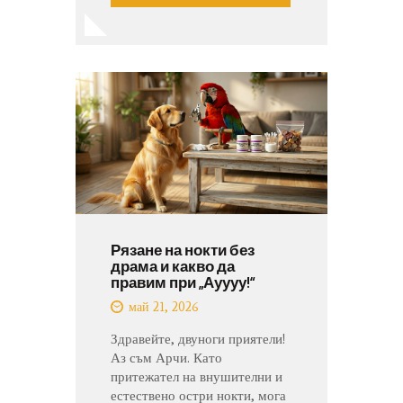
Рязане на нокти без
драма и какво да
правим при „Ауууу!“
май 21, 2026
Здравейте, двуноги приятели!
Аз съм Арчи. Като
притежател на внушителни и
естествено остри нокти, мога