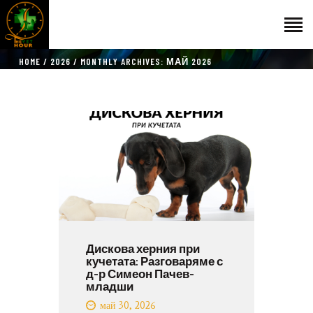
HOME
2026
MONTHLY ARCHIVES: МАЙ 2026
НАЧАЛО
ГОСТИ
ЕКИП
КАТАЛОГ
THE VET HOUR
БЛОГ
КОНТАКТ
Дискова херния при
кучетата: Разговаряме с
д-р Симеон Пачев-
младши
май 30, 2026