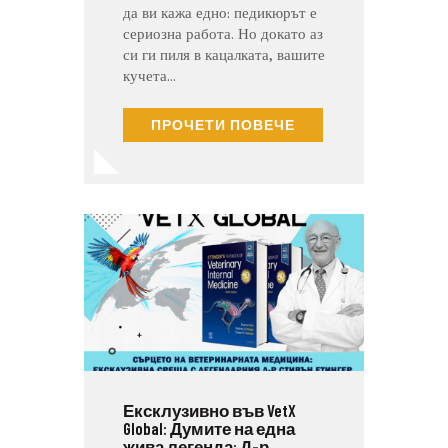
да ви кажа едно: педикюрът е
сериозна работа. Но докато аз
си ги пиля в кацалката, вашите
кучета…
ПРОЧЕТИ ПОВЕЧЕ
Ексклузивно във VetX
Global: Думите на една
жива легенда: Д-р