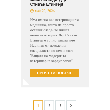
Стивън Етингер!
май 20, 2026
Има имена във ветеринарната
медицина, които не просто
оставят следа- те пишат
нейната история. Д-р Стивън
Етингер е точно такова име.
Наричан от поколения
специалисти по целия свят
"Бащата на модерната
ветеринарна кардиология"…
ПРОЧЕТИ ПОВЕЧЕ
1
>
2
3