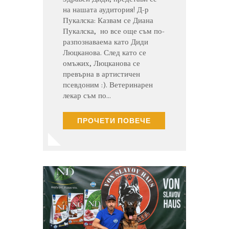
на нашата аудитория! Д-р
Пукалска: Казвам се Диана
Пукалска, но все още съм по-
разпознаваема като Диди
Люцканова. След като се
омъжих, Люцканова се
превърна в артистичен
псевдоним :). Ветеринарен
лекар съм по…
ПРОЧЕТИ ПОВЕЧЕ