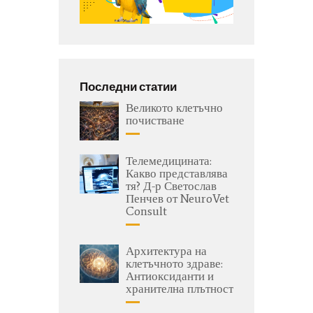
Последни статии
Великото клетъчно
почистване
Телемедицината:
Какво представлява
тя? Д-р Светослав
Пенчев от NeuroVet
Consult
Архитектура на
клетъчното здраве:
Антиоксиданти и
хранителна плътност