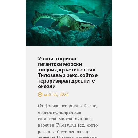
Учени откриват
гигантски морски
хищник, кръстен от тях
Тилозавър рекс, който е
тероризирал древните
океани
май 26, 2026
От фосили, открити в Тексас,
е идентифициран нов
гигантски морски хищник,
наречен Tylosaurus rex, който
разкрива брутален ловец с