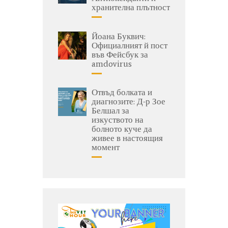
хранителна плътност
Йоана Буквич:
Официалният й пост
във Фейсбук за
amdovirus
Отвъд болката и
диагнозите: Д-р Зое
Белшал за
изкуството на
болното куче да
живее в настоящия
момент