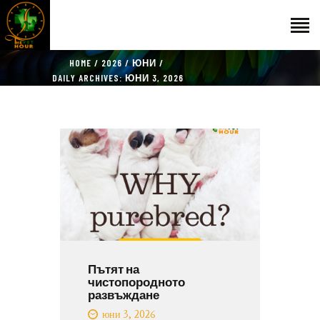
HOME
2026
ЮНИ
НАЧАЛО
DAILY ARCHIVES: ЮНИ 3, 2026
ГОСТИ
ЕКИП
КАТАЛОГ
THE VET HOUR
БЛОГ
КОНТАКТ
Пътят на
чистопородното
развъждане
юни 3, 2026