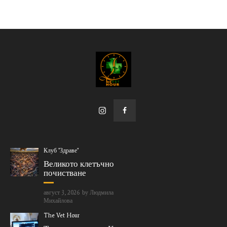
Клуб "Здраве"
Великото клетъчно
почистване
август 3, 2026
by
Людмила
Михайлова
The Vet Hour