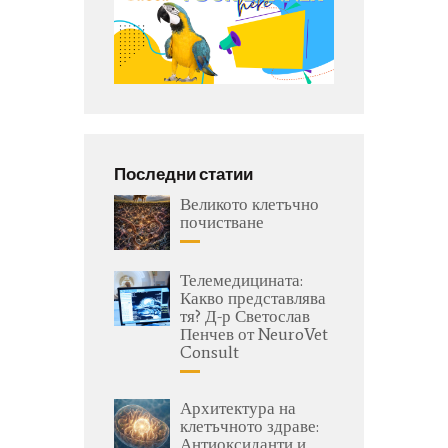
Последни статии
Великото клетъчно
почистване
Телемедицината:
Какво представлява
тя? Д-р Светослав
Пенчев от NeuroVet
Consult
Архитектура на
клетъчното здраве:
Антиоксиданти и