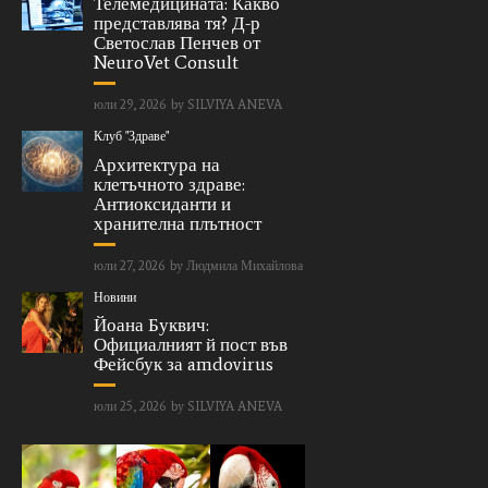
Телемедицината: Какво
представлява тя? Д-р
Светослав Пенчев от
NeuroVet Consult
юли 29, 2026
by
SILVIYA ANEVA
Клуб "Здраве"
Архитектура на
клетъчното здраве:
Антиоксиданти и
хранителна плътност
юли 27, 2026
by
Людмила Михайлова
Новини
Йоана Буквич:
Официалният й пост във
Фейсбук за amdovirus
юли 25, 2026
by
SILVIYA ANEVA