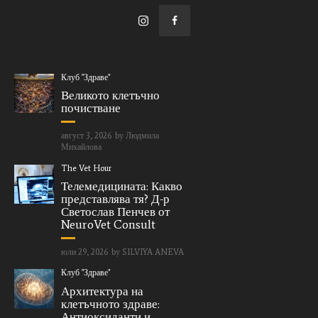
Клуб "Здраве"
Великото клетъчно
почистване
август 3, 2026
by
Людмила
Михайлова
The Vet Hour
Телемедицината: Какво
представлява тя? Д-р
Светослав Пенчев от
NeuroVet Consult
юли 29, 2026
by
SILVIYA ANEVA
Клуб "Здраве"
Архитектура на
клетъчното здраве:
Антиоксиданти и