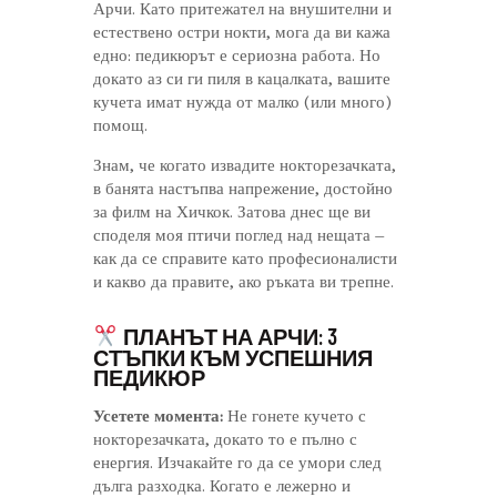
Арчи. Като притежател на внушителни и
естествено остри нокти, мога да ви кажа
едно: педикюрът е сериозна работа. Но
докато аз си ги пиля в кацалката, вашите
кучета имат нужда от малко (или много)
помощ.
Знам, че когато извадите нокторезачката,
в банята настъпва напрежение, достойно
за филм на Хичкок. Затова днес ще ви
споделя моя птичи поглед над нещата –
как да се справите като професионалисти
и какво да правите, ако ръката ви трепне.
ПЛАНЪТ НА АРЧИ: 3
СТЪПКИ КЪМ УСПЕШНИЯ
ПЕДИКЮР
Усетете момента:
Не гонете кучето с
нокторезачката, докато то е пълно с
енергия. Изчакайте го да се умори след
дълга разходка. Когато е лежерно и