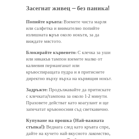
Засегнат живец – без паника!
Попийте кръвта:
Вземете чиста марля
или салфетка и внимателно попийте
излишната
к
ръв около нокътя, за да
виждате мястото.
Блокирайте кървенето:
С клечка за уши
или някакъв тампон вземете малко от
калиевия перманганат или
кръвоспиращата пудра и я притиснете
директно върху върха на кървящия нокът.
Задръжте:
Продължавайте да притискате
с клечката/тампона за около 1-2 минути.
Праховете действат като коагулант и ще
запечатат кръвоносния съд светкавично.
Купуване на прошка (Най-важната
стъпка!):
Веднага след като кръвта спре,
дайте на кучето най-вкусното лакомство,