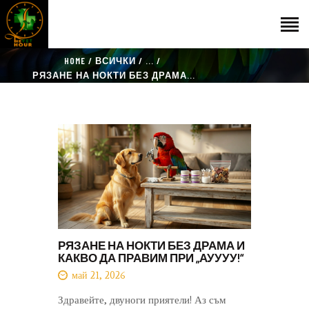
HOME
ВСИЧКИ
...
НАЧАЛО
РЯЗАНЕ НА НОКТИ БЕЗ ДРАМА...
ГОСТИ
ЕКИП
КАТАЛОГ
THE VET HOUR
БЛОГ
КОНТАКТ
РЯЗАНЕ НА НОКТИ БЕЗ ДРАМА И
КАКВО ДА ПРАВИМ ПРИ „АУУУУ!“
май 21, 2026
Здравейте, двуноги приятели! Аз съм