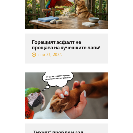
Горещият асфалт не
прощава на кучешките лапи!
юни 23, 2026
„Тихият“ проблем зад