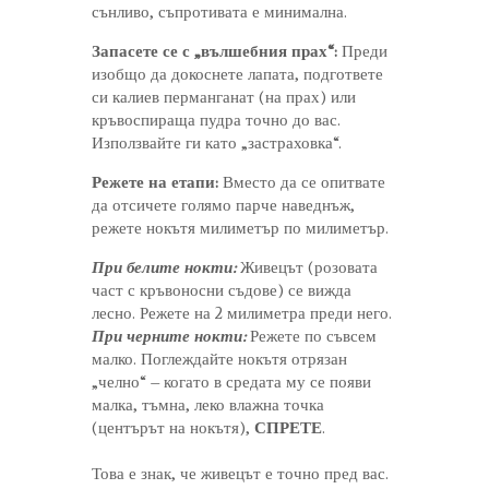
сънливо, съпротивата е минимална.
Запасете се с „вълшебния прах“:
Преди
изобщо да докоснете лапата, подгответе
си калиев перманганат (на прах) или
кръвоспираща пудра точно до вас.
Използвайте ги като „застраховка“.
Режете на етапи:
Вместо да се опитвате
да отсичете голямо парче наведнъж,
режете нокътя милиметър по милиметър.
При белите нокти:
Живецът (розовата
част с кръвоносни съдове) се вижда
лесно. Режете на 2 милиметра преди него.
При черните нокти:
Режете по съвсем
малко. Поглеждайте нокътя отрязан
„челно“ – когато в средата му се появи
малка, тъмна, леко влажна точка
(центърът на нокътя),
СПРЕТЕ
.
Това е знак, че живецът е точно пред вас.