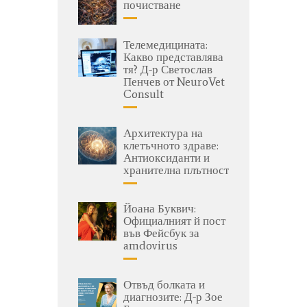
почистване
Телемедицината:
Какво представлява
тя? Д-р Светослав
Пенчев от NeuroVet
Consult
Архитектура на
клетъчното здраве:
Антиоксиданти и
хранителна плътност
Йоана Буквич:
Официалният й пост
във Фейсбук за
amdovirus
Отвъд болката и
диагнозите: Д-р Зое