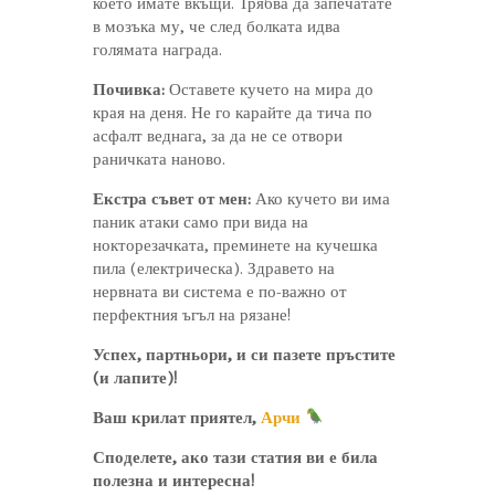
което имате вкъщи. Трябва да запечатате
в мозъка му, че след болката идва
голямата награда.
Почивка:
Оставете кучето на мира до
края на деня. Не го карайте да тича по
асфалт веднага, за да не се отвори
раничката наново.
Екстра съвет от мен:
Ако кучето ви има
паник атаки само при вида на
нокторезачката, преминете на кучешка
пила (електрическа). Здравето на
нервната ви система е по-важно от
перфектния ъгъл на рязане!
Успех, партньори, и си пазете пръстите
(и лапите)!
Ваш крилат приятел,
Арчи
Споделете, ако тази статия ви е била
полезна и интересна!