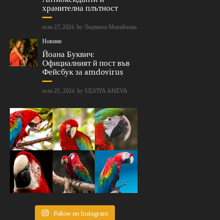
хранителна плътност
юли 27, 2026
by
Людмила Михайлова
Новини
Йоана Буквич:
Официалният й пост във
Фейсбук за amdovirus
юли 25, 2026
by
SILVIYA ANEVA
Follow on Instagram