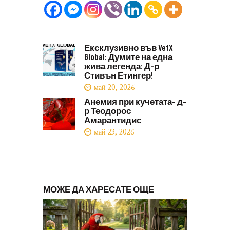
Ексклузивно във VetX
Global: Думите на една
жива легенда: Д-р
Стивън Етингер!
май 20, 2026
Анемия при кучетата- д-
р Теодорос
Амарантидис
май 23, 2026
МОЖЕ ДА ХАРЕСАТЕ ОЩЕ