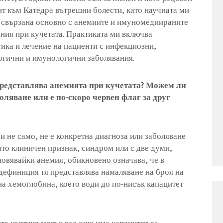
т към Катедра вътрешни болести, като научната ми
е свързана основно с анемиите и имуномедиираните
ния при кучетата. Практиката ми включва
ика и лечение на пациенти с инфекциозни,
огични и имунологични заболявания.
редставлява анемията при кучетата? Можем ли
оляване или е по-скоро червен флаг за друг
 и не само, не е конкретна диагноза или заболяване
като клиничен признак, синдром или с две думи,
новявайки анемия, обикновено означава, че в
дефиниция тя представлява намаляване на броя на
на хемоглобина, което води до по-нисък капацитет
то костния мозък все още има капацитет да