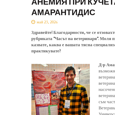
АНЕМИЯ ПРИ КУЧЕТ
АМАРАНТИДИС
май 23, 2026
Здравейте! Благодарности, че се отзовах
рубриката “Часът на ветеринаря”. Моля п
казвате, каква е вашата тясна специализ
практикувате?
Д-р Ама
възможно
ветерина
ветерина
насочено
ветерина
съм част
Ветерин
Универси