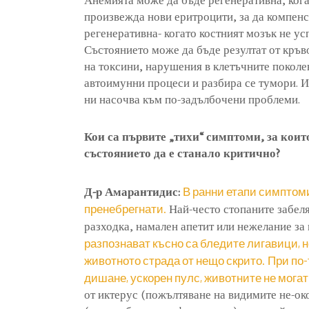
произвежда нови еритроцити, за да компенс
регенеративна- когато костният мозък не ус
Състоянието може да бъде резултат от кръв
на токсини, нарушения в клетъчните поколе
автоимунни процеси и разбира се тумори. Им
ни насочва към по-задълбочени проблеми.
Кои са първите „тихи“ симптоми, за коит
състоянието да е станало критично?
В ранни етапи симптом
Д-р Амарантидис:
пренебрегнати.
Най-често стопаните забеля
разходка, намален апетит или нежелание за 
разпознават късно са бледите лигавици, н
животното страда от нещо скрито.
При по-
дишане, ускорен пулс, животните не могат
от иктерус (пожълтяване на видимите не-ок