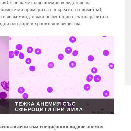
ния). Срещаме също анемии вследствие на
юбимите ми примери са панкреатит и пиометра),
 и левкемии), тежки инфестации с ектопаразити и
дни или дори и хранителни вещества.
ТЕЖКА АНЕМИЯ СЪС
СФЕРОЦИТИ ПРИ ИМХА
дразположени към специфични видове анемия