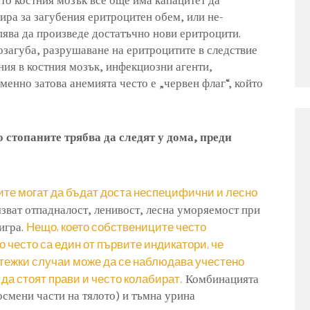
ира за загубения еритроцитен обем, или не-
пява да произведе достатъчно нови еритроцити.
озагуба, разрушаване на еритроцитите в следствие
ния в костния мозък, инфекциозни агенти,
енно затова анемията често е „червен флаг“, който
о стопаните трябва да следят у дома, преди
ите могат да бъдат доста неспецифични и лесно
зват отпадналост, ленивост, лесна уморяемост при
Нещо, което собствениците често
игра.
о често са един от първите индикатори, че
тежки случаи може да се наблюдава учестено
 да стоят прави и често колабират.
Комбинацията
осмени части на тялото) и тъмна урина