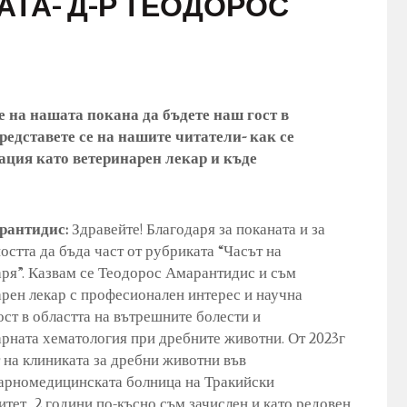
АТА- Д-Р ТЕОДОРОС
те на нашата покана да бъдете наш гост в
редставете се на нашите читатели- как се
ация като ветеринарен лекар и къде
рантидис:
Здравейте! Благодаря за поканата и за
стта да бъда част от рубриката “Часът на
ря”. Казвам се Теодорос Амарантидис и съм
рен лекар с професионален интерес и научна
ст в областта на вътрешните болести и
рната хематология при дребните животни. От 2023г
 на клиниката за дребни животни във
арномедицинската болница на Тракийски
тет, 2 години по-късно съм зачислен и като редовен