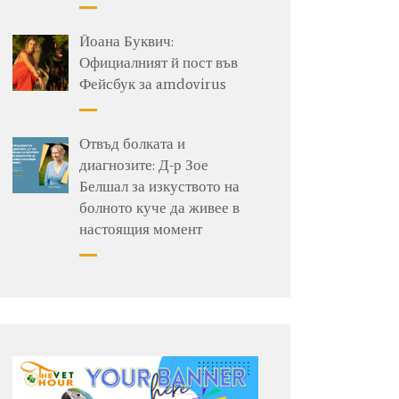
Йоана Буквич:
Официалният й пост във
Фейсбук за amdovirus
Отвъд болката и
диагнозите: Д-р Зое
Белшал за изкуството на
болното куче да живее в
настоящия момент