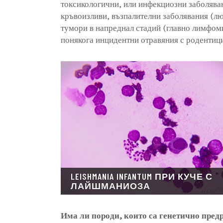
токсикологични, или инфекциозни заболява
кръвоизливи, възпалителни заболявания (л
тумори в напреднал стадий (главно лимфоми
понякога инцидентни отравяния с родентици
LEISHMANIA INFANTUM ПРИ КУЧЕ С
ЛАЙШМАНИОЗА
Има ли породи, които са генетично пре