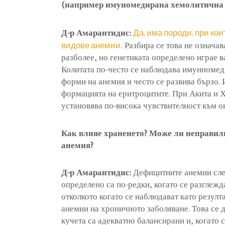
(например имуномедирана хемолитична 
Да, има породи, при ко
Д-р Амарантидис:
видове анемии.
Разбира се това не означав
разболее, но генетиката определено играе 
Колитата по-често се наблюдава имунномед
форми на анемия и често се развива бързо.
формацията на еритроцитите. При Акита и Х
установява по-висока чувствителност към 
Как влияе храненето? Може ли неправил
анемия?
Д-р Амарантидис:
Дефицитните анемии сле
определено са по-редки, когато се разглежд
отколкото когато се наблюдават като резулт
анемии на хроничното заболяване. Това се 
кучета са адекватно балансирани и, когато 