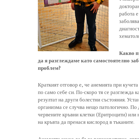
докторан
работа 
заболява
диагност
хематол
Какво п
да я разглеждаме като самостоятелно заб
проблем?
Краткият отговор е, че анемията при кучета
по само себе си. По-скоро тя се разглежда 
резултат на други болестни състояния. Уста
организма се случва нещо патологично. По 
червените кръвни клетки (Еритроцити) или 
на кръвта да пренася кислород в тъканите.
Анемията може да бъде регенеративна, кога