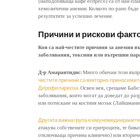
(наподобяваща кафе еспресо) са от най-пл
хемолитични анемии. Колкото по-рано бъде 
резултатите за успешно лечение.
Причини и рискови факт
Кои са най-честите причини за анемия в
заболявания, токсини или вътрешни пара
Д-р Амарантидис:
Много обичам този въпро
честите причини са векторно-преносимит
Дирофилариоза.
Освен нея, срещаме Бабе
заболявания, които могат да доведат до ра
или потискане на костния мозък (Лайшмани
Другата важна група е имуномедиираните
атакува собствените си еритроцити, те биват
отключваща причина клинично) или вторичн