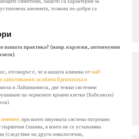
ашещите симптоми, защото са характерни за
установена анемията, толкова по-добри са
ори
ъв вашата практика? (напр. кърлежи, автоимунни
зити).
най-
с, отговорът е, че в нашата клиника от
е заболявания, особено Ерлихиоза и
зиоза и Лайшманиоза, две тежки системни
зрушаване на червените кръвни клетки (Бабезиоза)
оза).
 анемии,
при които имунната система погрешно
 първични (такива, в които не се установява
и (следствие на други онкологични,