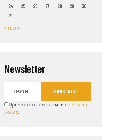
24
25
26
27
28
29
30
31
« юли
Newsletter
SUBSCRIBE
Прочетох и съм съгласен с
Privacy
Policy
.