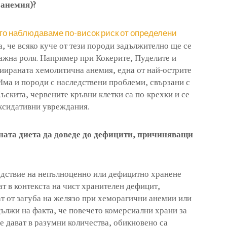
анемия)?
ито наблюдаваме по-висок риск от определени
а, че всяко куче от тези породи задължително ще се
важна роля. Например при Кокерите, Пуделите и
иираната хемолитична анемия, една от най-острите
 Има и породи с наследствени проблеми, свързани с
ъскита, червените кръвни клетки са по-крехки и се
оксидативни увреждания.
ната диета да доведе до дефицити, причиняващи
дствие на непълноценно или дефицитно хранене
ат в контекста на чист хранителен дефицит,
ат от загуба на желязо при хеморагични анемии или
дължи на факта, че повечето комерсиални храни за
се дават в разумни количества, обикновено са