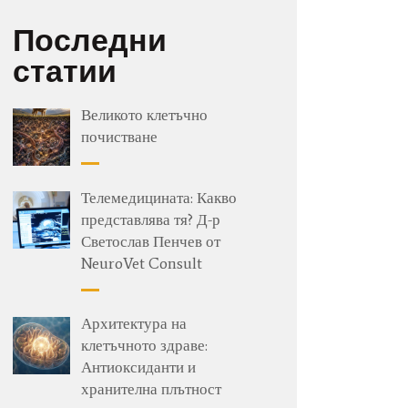
Последни
статии
Великото клетъчно
почистване
Телемедицината: Какво
представлява тя? Д-р
Светослав Пенчев от
NeuroVet Consult
Архитектура на
клетъчното здраве:
Антиоксиданти и
хранителна плътност