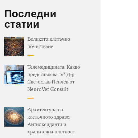
Последни
статии
Великото клетъчно
почистване
Телемедицината: Какво
представлява тя? Д-р
Светослав Пенчев от
NeuroVet Consult
Архитектура на
клетъчното здраве:
Антиоксиданти и
хранителна плътност