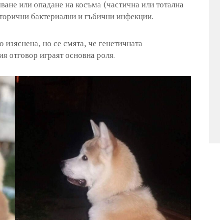
яване или опадане на косъма (частична или тотална
 вторични бактериални и гъбични инфекции.
о изяснена, но се смята, че генетичната
я отговор играят основна роля.