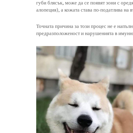
губи блясък, може да се появят зони с оред
алопеция), а кожата става по-податлива на
Точната причина за този процес не е напълн
предразположеност и нарушенията в имунни