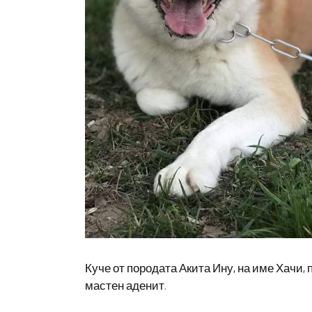
Куче от породата Акита Ину, на име Хачи,
мастен аденит
.