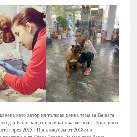
оканена като автор на толкова ценна тема за Вашата
тко д-р Раби, защото всички така ме знаят. Завърших
тет през 2015г. Практикувам от 2018г по