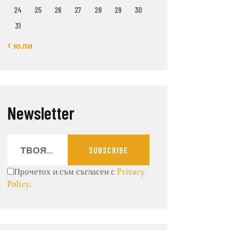
24
25
26
27
28
29
30
31
« юли
Newsletter
SUBSCRIBE
Прочетох и съм съгласен с
Privacy
Policy
.