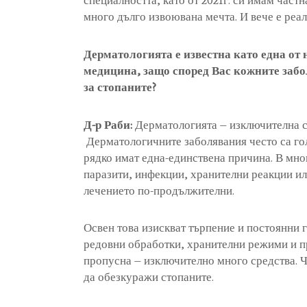
специалността, като от 2021г. си имам частн
много дълго извоювана мечта. И вече е реал
Дерматологията е известна като една от 
медицина, защо според Вас кожните заб
за стопаните?
Д-р Раби:
Дерматологията – изключителна с
Дерматологичните заболявания често са го
рядко имат една-единствена причина. В мно
паразити, инфекции, хранителни реакции и
лечението по-продължителни.
Освен това изискват търпение и постоянни 
редовни обработки, хранителни режими и п
пропусна – изключително много средства. Ч
да обезкуражи стопаните.