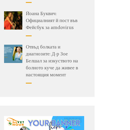
Йоана Буквич:
Официалният й пост във
Фейсбук за amdovirus
Отвъд болката и
диагнозите: Д-р Зое
Белшал за изкуството на
болното куче да живее в
настоящия момент