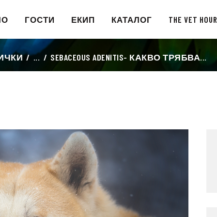
НАЧАЛО
ЛО
ГОСТИ
ЕКИП
КАТАЛОГ
THE VET HOU
ГОСТИ
ИЧКИ
...
SEBACEOUS ADENITIS- КАКВО ТРЯБВА...
ЕКИП
КАТАЛОГ
THE VET HOUR
БЛОГ
КОНТАКТ