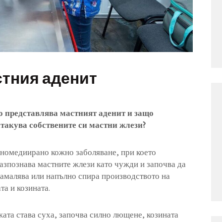
стния аденит
о представлява мастният аденит и защо
атакува собствените си мастни жлези?
номедиирано кожно заболяване, при което
азпознава мастните жлези като чужди и започва да
 намалява или напълно спира производството на
та и козината.
жата става суха, започва силно лющене, козината