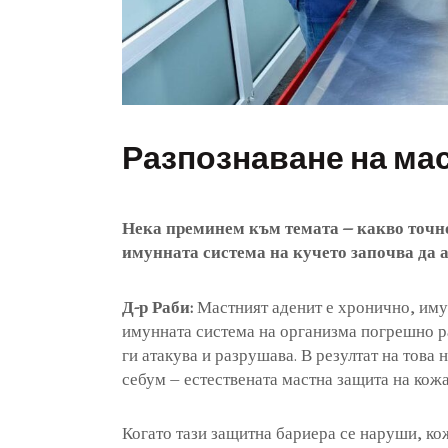
Разпознаване на ма
Нека преминем към темата – какво точн
имунната система на кучето започва да 
Д-р Раби:
Мастният аденит е хронично, иму
имунната система на организма погрешно р
ги атакува и разрушава. В резултат на това
себум – естествената мастна защита на кожа
Когато тази защитна бариера се наруши, ко