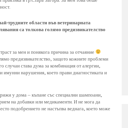
а практика в гр.Стара Загора. За мен това беше
ност.
най-трудните области във ветеринарната
олявания са толкова голямо предизвикателство
траст за мен и понякога причина за отчаяние
лямо предизвикателство, защото кожните проблеми
го случаи става дума за комбинация от алергии,
ли имунни нарушения, което прави диагностиката и
грижи у дома – къпане със специални шампоани,
рием на добавки или медикаменти. И не мога да
есто подобрението не настъпва веднага, което може