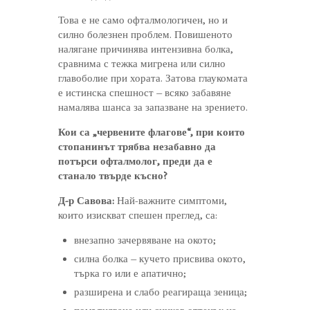
Това е не само офталмологичен, но и
силно болезнен проблем. Повишеното
налягане причинява интензивна болка,
сравнима с тежка мигрена или силно
главоболие при хората. Затова глаукомата
е истинска спешност – всяко забавяне
намалява шанса за запазване на зрението.
Кои са „червените флагове“, при които
стопанинът трябва незабавно да
потърси офталмолог, преди да е
станало твърде късно?
Д-р Савова:
Най-важните симптоми,
които изискват спешен преглед, са:
внезапно зачервяване на окото;
силна болка – кучето присвива окото,
търка го или е апатично;
разширена и слабо реагираща зеница;