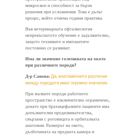
микроскоп и способност за бързи
решения при усложнения. Това е дълъг
процес, който отнема години практика.
Във ветеринарната офталмология
непрекъснатото обучение е задължително,
защото техниките и имплантите
постоянно се развиват.
Има ли значение големината на окото
при различните породи?
Да, анатомичните различия
Д-р Савова:
между породите имат огромно значение.
При малките породи работното
пространство е изключително ограничено,
докато при брахицефалните пациенти има
допълнителни предизвикателства,
свързани с роговицата и орбиталната
анатомия. Размерът на окото,
дълбочината на предната камера и