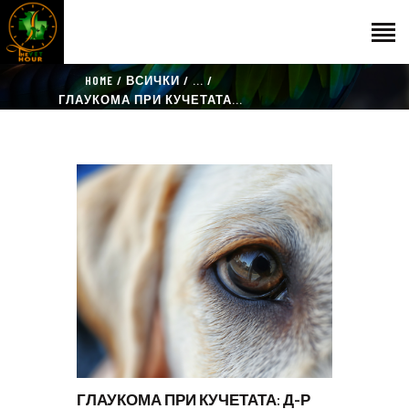
HOME
ВСИЧКИ
...
НАЧАЛО
ГЛАУКОМА ПРИ КУЧЕТАТА...
ГОСТИ
ЕКИП
КАТАЛОГ
THE VET HOUR
БЛОГ
КОНТАКТ
ГЛАУКОМА ПРИ КУЧЕТАТА: Д-Р