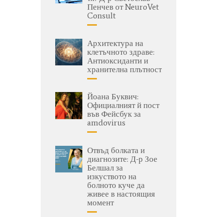
Пенчев от NeuroVet
Consult
Архитектура на
клетъчното здраве:
Антиоксиданти и
хранителна плътност
Йоана Буквич:
Официалният й пост
във Фейсбук за
amdovirus
Отвъд болката и
диагнозите: Д-р Зое
Белшал за
изкуството на
болното куче да
живее в настоящия
момент