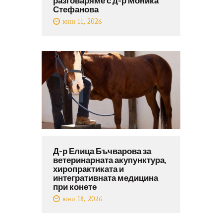
разговаряме с д-р Моника
Стефанова
юни 11, 2026
Д-р Елица Бъчварова за
ветеринарната акупунктура,
хиропрактиката и
интегративната медицина
при конете
юни 18, 2026