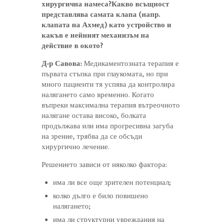
хирургична намеса?Какво всъщност
представлява самата клапа (напр.
клапата на Ахмед) като устройство и
какъв е нейният механизъм на
действие в окото?
Д-р Савова:
Медикаментозната терапия е
първата стъпка при глаукомата, но при
много пациенти тя успява да контролира
налягането само временно. Когато
въпреки максимална терапия вътреочното
налягане остава високо, болката
продължава или има прогресивна загуба
на зрение, трябва да се обсъди
хирургично лечение.
Решението зависи от няколко фактора:
има ли все още зрителен потенциал;
колко дълго е било повишено
налягането;
има ли структурни увреждания на