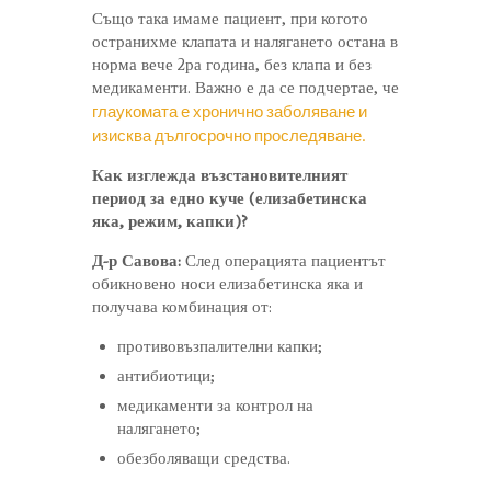
Също така имаме пациент, при когото
остранихме клапата и налягането остана в
норма вече 2ра година, без клапа и без
медикаменти. Важно е да се подчертае, че
глаукомата е хронично заболяване и
изисква дългосрочно проследяване.
Как изглежда възстановителният
период за едно куче (елизабетинска
яка, режим, капки)?
Д-р Савова:
След операцията пациентът
обикновено носи елизабетинска яка и
получава комбинация от:
противовъзпалителни капки;
антибиотици;
медикаменти за контрол на
налягането;
обезболяващи средства.