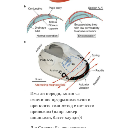
Има ли породи, които са
генетично предразположени и
при които този метод е по-често
приложим (напр. кокер
шпаньоли, басет хаунди)?
Д-р Савова:
Да, при кучетата