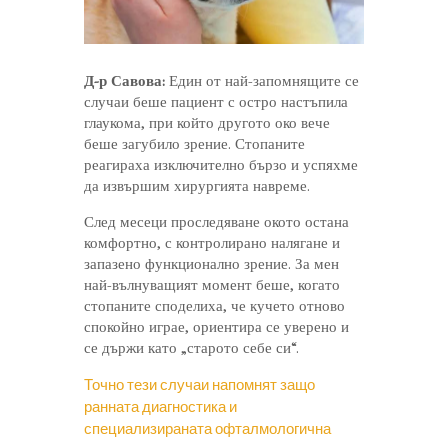
Д-р Савова:
Един от най-запомнящите се
случаи беше пациент с остро настъпила
глаукома, при който другото око вече
беше загубило зрение. Стопаните
реагираха изключително бързо и успяхме
да извършим хирургията навреме.
След месеци проследяване окото остана
комфортно, с контролирано налягане и
запазено функционално зрение. За мен
най-вълнуващият момент беше, когато
стопаните споделиха, че кучето отново
спокойно играе, ориентира се уверено и
се държи като „старото себе си“.
Точно тези случаи напомнят защо
ранната диагностика и
специализираната офталмологична