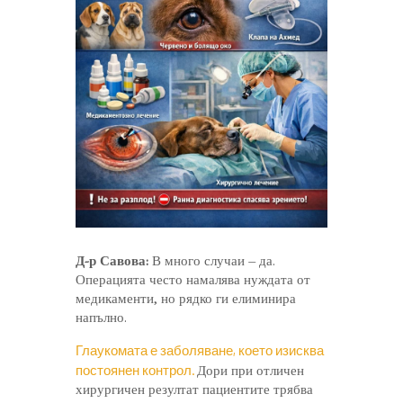
Д-р Савова:
В много случаи – да.
Операцията често намалява нуждата от
медикаменти, но рядко ги елиминира
напълно.
Глаукомата е заболяване, което изисква
постоянен контрол.
Дори при отличен
хирургичен резултат пациентите трябва