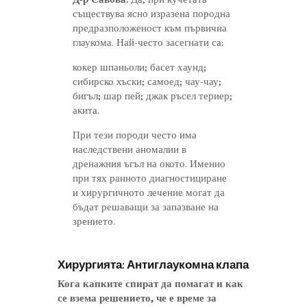
съществува ясно изразена породна
предразположеност към първична
глаукома. Най-често засегнати са:
кокер шпаньоли; басет хаунд;
сибирско хъски; самоед; чау-чау;
бигъл; шар пей; джак ръсел териер;
акита.
При тези породи често има
наследствени аномалии в
дренажния ъгъл на окото. Именно
при тях ранното диагностициране
и хирургичното лечение могат да
бъдат решаващи за запазване на
зрението.
Хирургията: Антиглаукомна клапа
Кога капките спират да помагат и как
се взема решението, че е време за