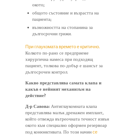
окото;
общото състояние и възрастта на
пациента;
възможността на стопанина за
дългосрочни грижи.
При глаукомата времето е критично.
Колкото по-рано се предприеме
хирургична намеса при подходящ
пациент, толкова по-добър е шансът за
дългосрочен контрол.
Какво представлява самата клапа и
какъв е нейният механизъм на
действие?
Д-р Савова:
Антиглаукомната клапа
представлява малък дренажен имплант,
който отвежда вътреочната течност извън
окото към специално оформен резервоар
се
под конюнктивата. По този начин