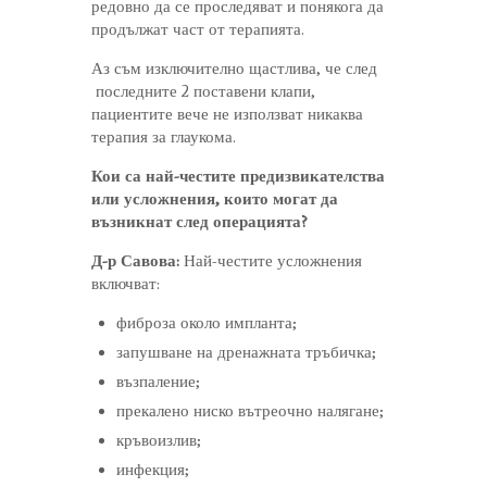
редовно да се проследяват и понякога да
продължат част от терапията.
Аз съм изключително щастлива, че след
последните 2 поставени клапи,
пациентите вече не използват никаква
терапия за глаукома.
Кои са най-честите предизвикателства
или усложнения, които могат да
възникнат след операцията?
Д-р Савова:
Най-честите усложнения
включват:
фиброза около импланта;
запушване на дренажната тръбичка;
възпаление;
прекалено ниско вътреочно налягане;
кръвоизлив;
инфекция;