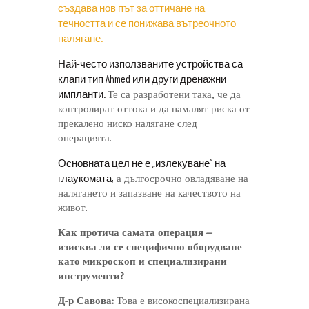
създава нов път за оттичане на
течността и се понижава вътреочното
налягане.
Най-често използваните устройства са
клапи тип Ahmed или други дренажни
импланти.
Те са разработени така, че да
контролират оттока и да намалят риска от
прекалено ниско налягане след
операцията.
Основната цел не е „излекуване“ на
глаукомата,
а дългосрочно овладяване на
налягането и запазване на качеството на
живот.
Как протича самата операция –
изисква ли се специфично оборудване
като микроскоп и специализирани
инструменти?
Д-р Савова:
Това е високоспециализирана