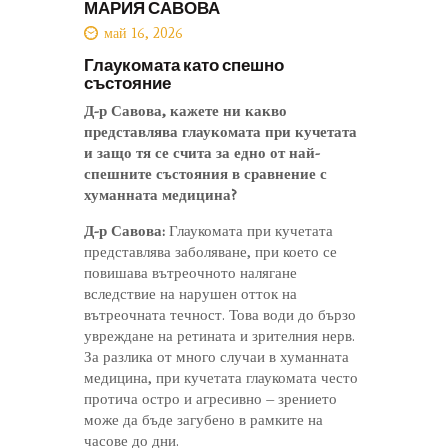
МАРИЯ САВОВА
май 16, 2026
Глаукомата като спешно
състояние
Д-р Савова, кажете ни какво
представлява глаукомата при кучетата
и защо тя се счита за едно от най-
спешните състояния в сравнение с
хуманната медицина?
Д-р Савова:
Глаукомата при кучетата
представлява заболяване, при което се
повишава вътреочното налягане
вследствие на нарушен отток на
вътреочната течност. Това води до бързо
увреждане на ретината и зрителния нерв.
За разлика от много случаи в хуманната
медицина, при кучетата глаукомата често
протича остро и агресивно – зрението
може да бъде загубено в рамките на
часове до дни.