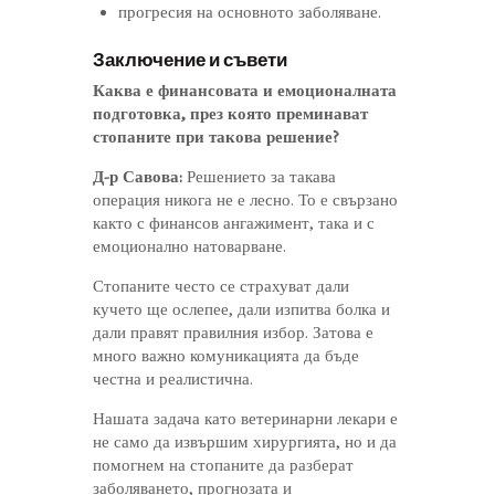
прогресия на основното заболяване.
Заключение и съвети
Каква е финансовата и емоционалната
подготовка, през която преминават
стопаните при такова решение?
Д-р Савова:
Решението за такава
операция никога не е лесно. То е свързано
както с финансов ангажимент, така и с
емоционално натоварване.
Стопаните често се страхуват дали
кучето ще ослепее, дали изпитва болка и
дали правят правилния избор. Затова е
много важно комуникацията да бъде
честна и реалистична.
Нашата задача като ветеринарни лекари е
не само да извършим хирургията, но и да
помогнем на стопаните да разберат
заболяването, прогнозата и