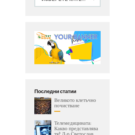
Последни статии
Великото клетъчно
почистване
Телемедицината:
Какво представлява
тя? Д-р Светослав