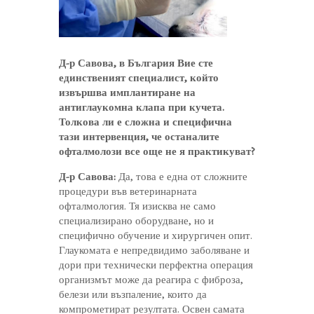
Д-р Савова, в България Вие сте
единственият специалист, който
извършва имплантиране на
антиглаукомна клапа при кучета.
Толкова ли е сложна и специфична
тази интервенция, че останалите
офталмолози все още не я практикуват?
Д-р Савова:
Да, това е една от сложните
процедури във ветеринарната
офталмология. Тя изисква не само
специализирано оборудване, но и
специфично обучение и хирургичен опит.
Глаукомата е непредвидимо заболяване и
дори при технически перфектна операция
организмът може да реагира с фиброза,
белези или възпаление, които да
компрометират резултата. Освен самата