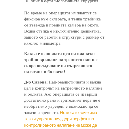
опит в офталмологичната хирургия.
По време на операцията имплантът се
фиксира към склерата, а тънка тръбичка
се въвежда в предната камера на окото.
Всяка стъпка е изключително деликатна,
защото се работи в структури с размер от
няколко милиметра.
Каква е основната цел на клапата:
трайно връщане на зрението или по-
скоро овладяване на вътреочното
налягане и болката?
Д-р Савова:
Най-реалистичната и важна
цел е контролът на вътреочното налягане
и болката. Ако операцията се извърши
достатъчно рано и зрителният нерв не е
необратимо увреден, е възможно да се
Но когато вече има
запази и зрението.
тежки увреждания, дори перфектно
контролираното налягане не може да