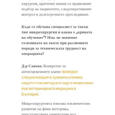
хирургия, критично важни са правилният
подбор на пациентите, следоперативният
контрол и дългосрочното проследяване.
Къде се обучава специалист за такъв
тип микрохирургия и каква е „кривата
на обучение“? Има ли значение
големината на окото при различните
породи за техническата трудност на
операцията?
Д-р Савова:
Конкретно за
проведох
антиглаукомните клапи
специализация в хуманна клиника,
защото този метод все още е иновативен
във ветеринарната медицина в
България.
Микрохирургията изисква изключително
развитие на фина моторика,
пространствена ориентация под