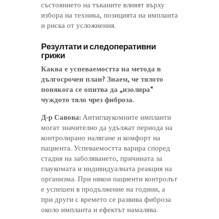
състоянието на тъканите влияят върху
избора на техника, позицията на импланта
и риска от усложнения.
Резултати и следоперативни
грижи
Каква е успеваемостта на метода в
дългосрочен план? Знаем, че тялото
понякога се опитва да „изолира“
чуждото тяло чрез фиброза.
Д-р Савова:
Антиглаукомните импланти
могат значително да удължат периода на
контролирано налягане и комфорт на
пациента. Успеваемостта варира според
стадия на заболяването, причината за
глаукомата и индивидуалната реакция на
организма. При някои пациенти контролът
е успешен в продължение на години, а
при други с времето се развива фиброза
около импланта и ефектът намалява.