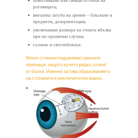
помътняване или синкав оттенък на
роговицата;
внезапна загуба на зрение – блъскане в
предмети, дезориентация;
увеличаване размера на очната ябълка
при по-хронични случаи;
сълзене и светлобоязън.
Много стопани подценяват ранните
признаци, защото кучето рядко „плаче“
от болка.
Именно затова образованието
на стопаните е изключително важно.