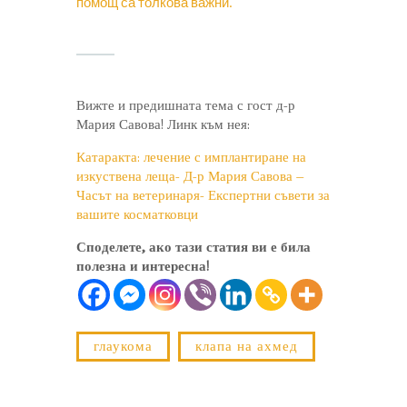
помощ са толкова важни.
Вижте и предишната тема с гост д-р
Мария Савова! Линк към нея:
Катаракта: лечение с имплантиране на
изкуствена леща- Д-р Мария Савова –
Часът на ветеринаря- Експертни съвети за
вашите косматковци
Споделете, ако тази статия ви е била
полезна и интересна!
глаукома
клапа на ахмед