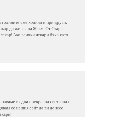
в годините сме ходили и при други,
акар да живея на 80 км. От Стара
лекар! Ако всички лекари бяха като
знаваме в една прекрасна светлина и
дявам се нашия сайт да ви донесе
екари!