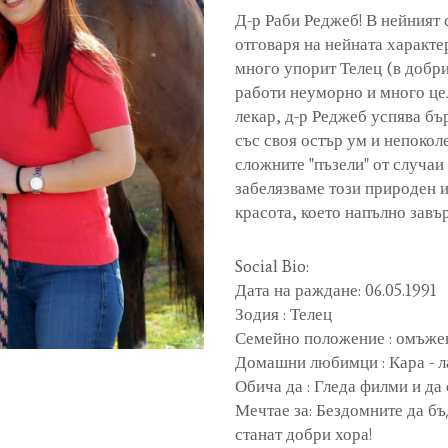
Д-р Раби Реджеб! В нейният 
отговаря на нейната характе
много упорит Телец (в добри
работи неуморно и много це
лекар, д-р Реджеб успява бъ
със своя остър ум и непокол
сложните "пъзели" от случаи 
забелязваме този природен и
красота, което напълно завъ
Social Bio:
Дата на раждане: 06.05.1991
Зодия : Телец
Семейно положение : омъже
Домашни любимци : Кара - л
Обича да : Гледа филми и да
Мечтае за: Бездомните да бъ
станат добри хора!