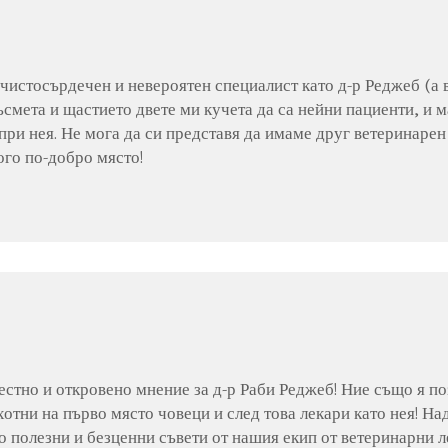
 чистосърдечен и невероятен специалист като д-р Реджеб (а 
ъсмета и щастието двете ми кучета да са нейни пациенти, и м
ри нея. Не мога да си представя да имаме друг ветеринарен 
ого по-добро място!
стно и откровено мнение за д-р Раби Реджеб! Ние също я по
хотни на първо място човеци и след това лекари като нея! На
 полезни и безценни съвети от нашия екип от ветеринарни л