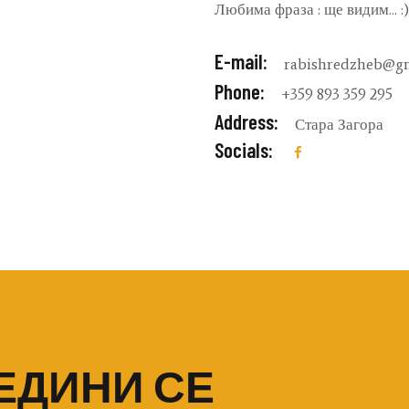
Любима фраза : ще видим... :)
E-mail:
rabishredzheb@g
Phone:
+359 893 359 295
Address:
Стара Загора
Socials:
ЕДИНИ СЕ