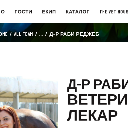
НАЧАЛО
ЛО
ГОСТИ
ЕКИП
КАТАЛОГ
THE VET HOU
ГОСТИ
OME
ALL TEAM
...
Д-Р РАБИ РЕДЖЕБ
ЕКИП
КАТАЛОГ
THE VET HOUR
Д-Р РАБ
БЛОГ
ВЕТЕР
КОНТАКТ
ЛЕКАР