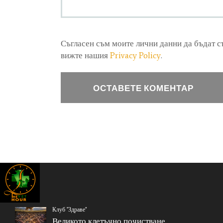
Съгласен съм моите лични данни да бъдат 
вижте нашия
Privacy Policy
.
Клуб "Здраве"
Великото клетъчно почистване