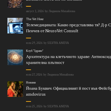
август 3, 2026
by
Людмила Михайлова
The Vet Hour
Телемедицината: Какво представлява тя? Д-р 
Пенчев от NeuroVet Consult
юли 29, 2026
by
SILVIYA ANEVA
Клуб "Здраве"
Архитектура на клетъчното здраве: Антиоксид
хранителна плътност
юли 27, 2026
by
Людмила Михайлова
Новини
Йоана Буквич: Официалният й пост във Фейсбу
amdovirus
юли 25, 2026
by
SILVIYA ANEVA