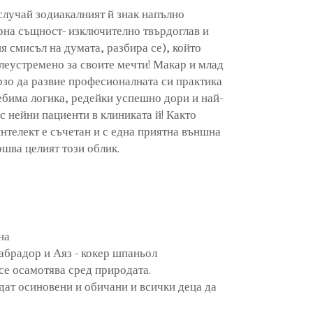
случай зодиакалният й знак напълно
рна същност- изключително твърдоглав и
я смисъл на думата, разбира се), който
леустремено за своите мечти! Макар и млад
рзо да развие професионалната си практика
ебима логика, редейки успешно дори и най-
с нейни пациенти в клиниката й! Както
нтелект е съчетан и с една приятна външна
ршва целият този облик.
на
абрадор и Аяз - кокер шпаньол
 се осамотява сред природата.
дат осиновени и обичани и всички деца да