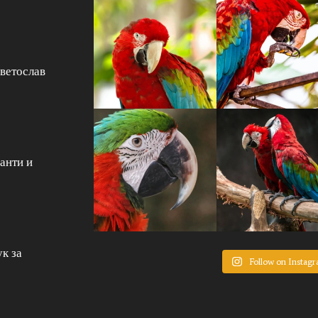
Светослав
анти и
к за
Follow on Instag