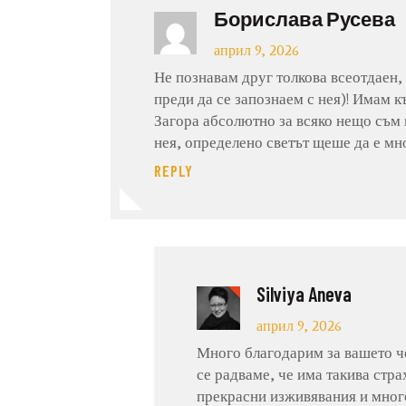
Борислава Русева
април 9, 2026
Не познавам друг толкова всеотдаен,
преди да се запознаем с нея)! Имам к
Загора абсолютно за всяко нещо съм п
нея, определено светът щеше да е мн
REPLY
Silviya Aneva
април 9, 2026
Много благодарим за вашето че
се радваме, че има такива стра
прекрасни изживявания и много