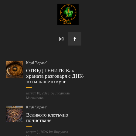
Клуб "Здраве"
ОТВЪД ГЕНИТЕ: Как
храната разговаря с ДНК-
то на нашето куче
август 10, 2026
by
Людмила
Михайлова
Клуб "Здраве"
Великото клетъчно
почистване
август 3, 2026
by
Людмила