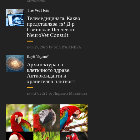
Михайлова
The Vet Hour
Телемедицината: Какво
представлява тя? Д-р
Светослав Пенчев от
NeuroVet Consult
юли 29, 2026
by
SILVIYA ANEVA
Клуб "Здраве"
Архитектура на
клетъчното здраве:
Антиоксиданти и
хранителна плътност
юли 27, 2026
by
Людмила Михайлова