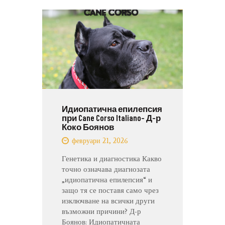
Идиопатична епилепсия
при Cane Corso Italiano- Д-р
Коко Боянов
февруари 21, 2026
Генетика и диагностика Какво
точно означава диагнозата
„идиопатична епилепсия“ и
защо тя се поставя само чрез
изключване на всички други
възможни причини? Д-р
Боянов: Идиопатичната