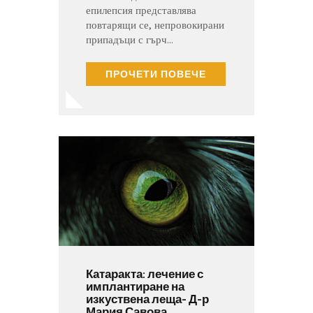
епилепсия представлява
повтарящи се, непровокирани
припадъци с гърч…
ПРОЧЕТИ ПОВЕЧЕ
Катаракта: лечение с
имплантиране на
изкуствена леща- Д-р
Мария Савова