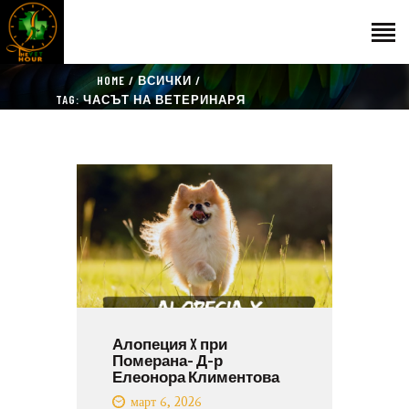
HOME
ВСИЧКИ
НАЧАЛО
TAG: ЧАСЪТ НА ВЕТЕРИНАРЯ
ГОСТИ
ЕКИП
КАТАЛОГ
THE VET HOUR
БЛОГ
КОНТАКТ
Алопеция X при
Померана- Д-р
Елеонора Климентова
март 6, 2026