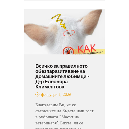
Всичко за правилното
обезпаразитяване на
домашните любимци!-
Д-р Елеонора
Климентова
февруари 1, 2026
Благодарим Ви, че се
съгласихте да бъдете наш гост
в рубриката “ Часът на
ветеринаря”. Бихте ли се