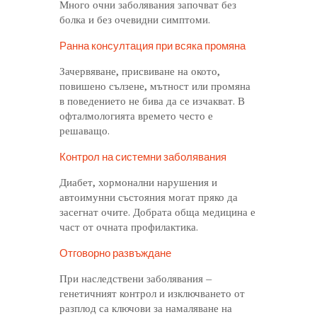
Много очни заболявания започват без
болка и без очевидни симптоми.
Ранна консултация при всяка промяна
Зачервяване, присвиване на окото,
повишено сълзене, мътност или промяна
в поведението не бива да се изчакват. В
офталмологията времето често е
решаващо.
Контрол на системни заболявания
Диабет, хормонални нарушения и
автоимунни състояния могат пряко да
засегнат очите. Добрата обща медицина е
част от очната профилактика.
Отговорно развъждане
При наследствени заболявания –
генетичният контрол и изключването от
разплод са ключови за намаляване на