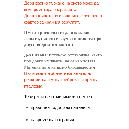
Дори кратко търкане на окото може да
компрометира операцията.
Дисциплината на стопанина е решаващ
фактор за крайния резултат.
Има ли риск тялото да отхвърли
лещата, както се случва понякога при
други видове импланти?
Д-р Савова:
Истинско отхвърляне, както
при други импланти, не се наблюдава.
Материалът е напълно биосъвместим.
Възможни са обаче: възпалителни
реакции, капсулна фиброза, вторична
глаукома
Тези рискове се минимизират чрез:
правилен подбор на пациенти
навременна операция