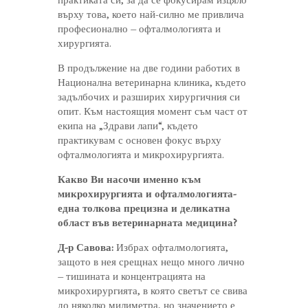
практиката си, за да се фокусирам изцяло
върху това, което най-силно ме привлича
професионално – офталмологията и
хирургията.
В продължение на две години работих в
Национална ветеринарна клиника, където
задълбочих и разширих хирургичния си
опит. Към настоящия момент съм част от
екипа на „Здрави лапи“, където
практикувам с основен фокус върху
офталмологията и микрохирургията.
Какво Ви насочи именно към
микрохирургията и офталмологията-
една толкова прецизна и деликатна
област във ветеринарната медицина?
Д-р Савова:
Избрах офталмологията,
защото в нея срещнах нещо много лично
– тишината и концентрацията на
микрохирургията, в която светът се свива
до няколко милиметра, но значението е