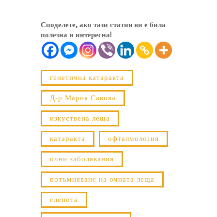
Споделете, ако тази статия ви е била
полезна и интересна!
генетична катаракта
Д-р Мария Савова
изкуствена леща
катаракта
офталмология
очни заболявания
потъмняване на очната леща
слепота