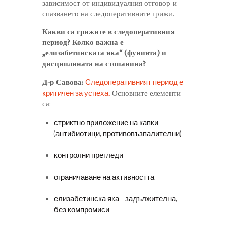
зависимост от индивидуалния отговор и
спазването на следоперативните грижи.
Какви са грижите в следоперативния
период? Колко важна е
„елизабетинската яка“ (фунията) и
дисциплината на стопанина?
Следоперативният период е
Д-р Савова:
критичен за успеха.
Основните елементи
са:
стриктно приложение на капки
(антибиотици, противовъзпалителни)
контролни прегледи
ограничаване на активността
елизабетинска яка – задължителна,
без компромиси