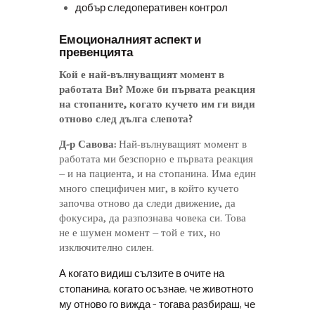
добър следоперативен контрол
Емоционалният аспект и
превенцията
Кой е най-вълнуващият момент в
работата Ви? Може би първата реакция
на стопаните, когато кучето им ги види
отново след дълга слепота?
Д-р Савова:
Най-вълнуващият момент в
работата ми безспорно е първата реакция
– и на пациента, и на стопанина. Има един
много специфичен миг, в който кучето
започва отново да следи движение, да
фокусира, да разпознава човека си. Това
не е шумен момент – той е тих, но
изключително силен.
А когато видиш сълзите в очите на
стопанина, когато осъзнае, че животното
му отново го вижда – тогава разбираш, че