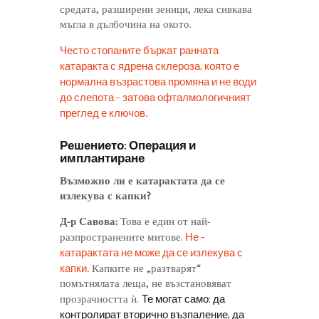
средата, разширени зеници, лека сивкава
мъгла в дълбочина на окото.
Често стопаните бъркат ранната
катаракта с ядрена склероза, която е
нормална възрастова промяна и не води
до слепота – затова офталмологичният
преглед е ключов.
Решението: Операция и
имплантиране
Възможно ли е катарактата да се
излекува с капки?
Д-р Савова:
Това е един от най-
Не –
разпространените митове.
катарактата не може да се излекува с
капки.
Капките не „разтварят“
помътнялата леща, не възстановяват
Те могат само: да
прозрачността ѝ.
контролират вторично възпаление, да