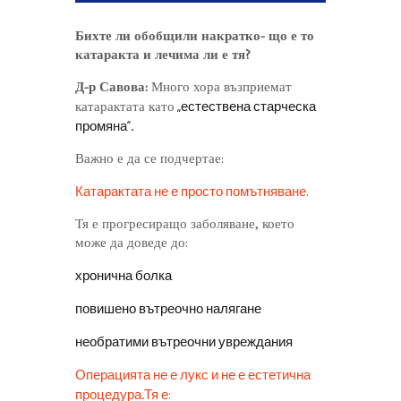
Бихте ли обобщили накратко- що е то
катаракта и лечима ли е тя?
Д-р Савова:
Много хора възприемат
„естествена старческа
катарактата като
промяна“.
Важно е да се подчертае:
Катарактата не е просто помътняване
.
Тя е прогресиращо заболяване, което
може да доведе до:
хронична болка
повишено вътреочно налягане
необратими вътреочни увреждания
Операцията не е лукс и не е естетична
процедура.Тя е: