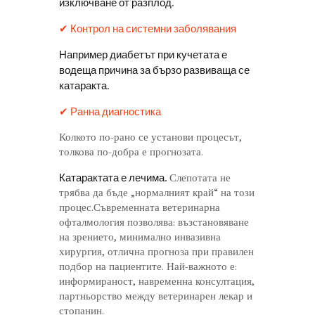
изключване от разплод.
✔ Контрол на системни заболявания
Например диабетът при кучетата е
водеща причина за бързо развиваща се
катаракта.
✔ Ранна диагностика
Колкото по-рано се установи процесът,
толкова по-добра е прогнозата.
Катарактата е лечима.
Слепотата не
трябва да бъде „нормалният край“ на този
процес.Съвременната ветеринарна
офталмология позволява: възстановяване
на зрението, минимално инвазивна
хирургия, отлична прогноза при правилен
подбор на пациентите. Най-важното е:
информираност, навременна консултация,
партньорство между ветеринарен лекар и
стопанин.