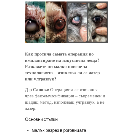
Как протича самата операция по
имплантиране на изкуствена леща?
Разкажете ни малко повече за
технологията – използва ли се лазер
или ултразвук?
Д-р Савова:
Операцията се извършва
чрез факоемулсификация – съвременен и
щадящ метод, използващ ултразвук, а не
лазер.
Основни стъпки:
малък разрез в роговицата