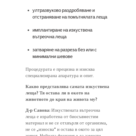
ултразвуково раздробяване и
отстраняване на помътнялата леща
имплантиране на изкуствена
вътреочна леща
затваряне на разреза без или с
минимални шевове
Процедурата е прецизна и изисква
специализирана апаратура и опит.
Какво представлява самата изкуствена
леща? Тя остава ли в окото на
животното до края на живота му?
Д-р Савова:
Изкуствената вътреочна
леща е изработена от биосъвместим
материал и не се отхвърля от организма,
не се „износва“ и остава в окото за цял
живот. Нейната функция е да замести