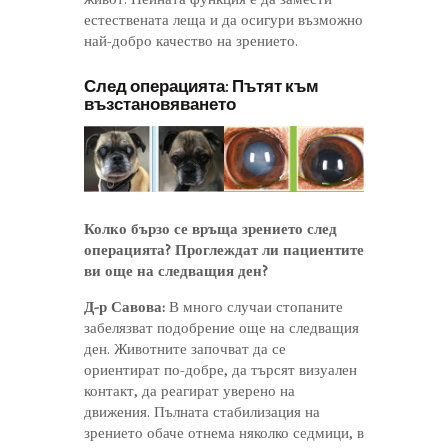
естествената леща и да осигури възможно
най-добро качество на зрението.
След операцията: Пътят към
възстановяването
Колко бързо се връща зрението след
операцията? Проглеждат ли пациентите
ви още на следващия ден?
Д-р Савова:
В много случаи стопаните
забелязват подобрение още на следващия
ден. Животните започват да се
ориентират по-добре, да търсят визуален
контакт, да реагират уверено на
движения. Пълната стабилизация на
зрението обаче отнема няколко седмици, в