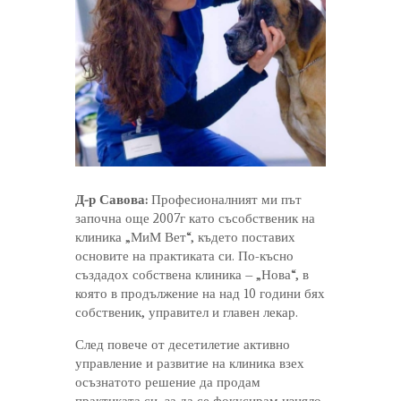
Д-р Савова:
Професионалният ми път
започна още 2007г като съсобственик на
клиника „МиМ Вет“, където поставих
основите на практиката си. По-късно
създадох собствена клиника – „Нова“, в
която в продължение на над 10 години бях
собственик, управител и главен лекар.
След повече от десетилетие активно
управление и развитие на клиника взех
осъзнатото решение да продам