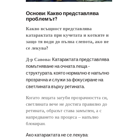
Основи: Какво представлява
проблемът?
Какво всъщност представлява
катарактата при кучетата и котките и
защо тя води до пълна слепота, ако не
се лекува?
Катарактата представлява
Д-р Савова:
помътняване на очната леща –
структурата, която нормално е напълно
прозрачна и служи за фокусиране на
светлината върху ретината.
Когато лещата загуби прозрачността си,
светлината вече не достига правилно до
ретината, образът става замъглен, а с
напредването на процеса – напълно
блокиран.
Ако катарактата не се лекува: