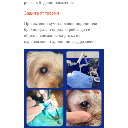
риска в бъдещи поколения.
Защита от травми
При активни кучета, ловни породи или
брахицефални породи трябва да се
обръща внимание на риска от
наранявания и хронични раздразнения.