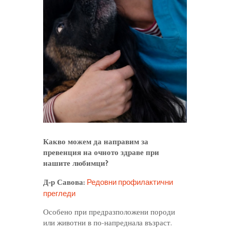
Какво можем да направим за
превенция на очното здраве при
нашите любимци?
Редовни профилактични
Д-р Савова:
прегледи
Особено при предразположени породи
или животни в по-напреднала възраст.