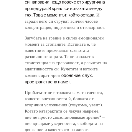
си направил нещо повече от хирургична
процедура. Върнал си връзката между
тях. Това е моментът, който остава.
И
заради него си струват всички часове
концентрация, подготовка и отговорност.
Загубата на зрение е силно емоционален
момент за стопаните. Истината е, че
животните преживяват слепотата
различно от хората. Те не изпадат в
екзистенциална тревожност, а разчитат на
адаптивността си. Кучетата и котките
обоняние, слух,
компенсират чрез:
пространствена памет.
Проблемът не е толкова самата слепота,
колкото: внезапността ѝ, болката от
вторични усложнения (глаукома, увеит).
Когато катарактата се лекува навреме,
ние не просто „възстановяваме зрение“ –
ние връщаме увереността, свободата на
движение и качеството на живот.