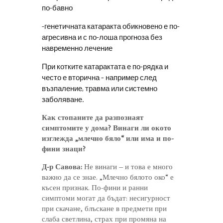
по-бавно
-генетичната катаракта обикновено е по-
агресивна и с по-лоша прогноза без
навременно лечение
При котките катарактата е по-рядка и
често е вторична – например след
възпаление, травма или системно
заболяване.
Как стопаните да разпознаят
симптомите у дома? Винаги ли окото
изглежда „млечно бяло“ или има и по-
фини знаци?
Д-р Савова:
Не винаги – и това е много
важно да се знае. „Млечно бялото око“ е
късен признак. По-фини и ранни
симптоми могат да бъдат: несигурност
при скачане, блъскане в предмети при
слаба светлина, страх при промяна на