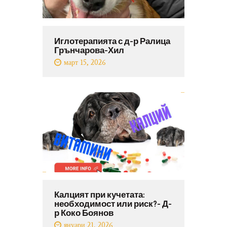
Иглотерапията с д-р Ралица
Грънчарова-Хил
март 15, 2026
Калцият при кучетата:
необходимост или риск?- Д-
р Коко Боянов
януари 21, 2026