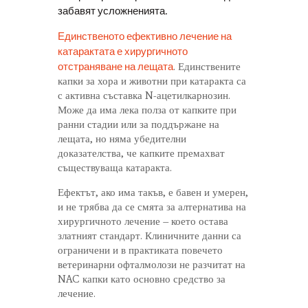
забавят усложненията.
Единственото ефективно лечение на
катарактата е хирургичното
отстраняване на лещата
. Единствените
капки за хора и животни при катаракта са
с активна съставка N-ацетилкарнозин.
Може да има лека полза от капките при
ранни стадии или за поддържане на
лещата, но няма убедителни
доказателства, че капките премахват
съществуваща катаракта.
Ефектът, ако има такъв, е бавен и умерен,
и не трябва да се смята за алтернатива на
хирургичното лечение – което остава
златният стандарт. Клиничните данни са
ограничени и в практиката повечето
ветеринарни офталмолози не разчитат на
NAC капки като основно средство за
лечение.