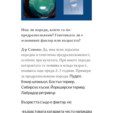
Има ли породи, които са по-
предразположени? Генетиката ли е
основният фактор или възрастта?
Д-р Савова:
Да, има ясно изразена
породна и генетична предразположеност,
особено при кучетата. При много породи
катарактата се появява в млада възраст,
понякога още преди 2–3 години. Примери
Пудел,
за предразположени породи:
Кокер шпаньол, Бостън териер,
Сибирско хъски, Йоркширски териер,
Лабрадор ретривър
Възрастта също е фактор, но:
-възрастовата катаракта често напредва