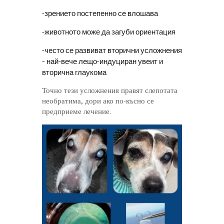
-зрението постепенно се влошава
-животното може да загуби ориентация
-често се развиват вторични усложнения
– най-вече лещо-индуциран увеит и
вторична глаукома
Точно тези усложнения правят слепотата
необратима, дори ако по-късно се
предприеме лечение.