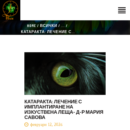
HOME
ВСИЧКИ
...
НАЧАЛО
КАТАРАКТА: ЛЕЧЕНИЕ С...
ГОСТИ
ЕКИП
КАТАЛОГ
THE VET HOUR
БЛОГ
КОНТАКТ
КАТАРАКТА: ЛЕЧЕНИЕ С
ИМПЛАНТИРАНЕ НА
ИЗКУСТВЕНА ЛЕЩА- Д-Р МАРИЯ
САВОВА
февруари 12, 2026