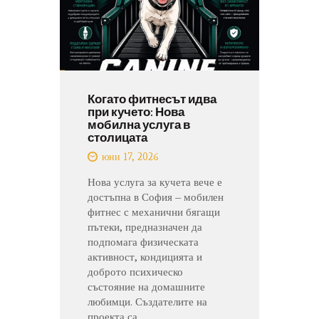
Когато фитнесът идва
при кучето: Нова
мобилна услуга в
столицата
юни 17, 2026
Нова услуга за кучета вече е
достъпна в София – мобилен
фитнес с механични бягащи
пътеки, предназначен да
подпомага физическата
активност, кондицията и
доброто психическо
състояние на домашните
любимци. Създателите на
проекта са…