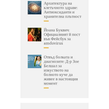
Архитектура на
клетъчното здраве:
Антиоксиданти и
хранителна плътност
Йоана Буквич:
Официалният й пост
във Фейсбук за
amdovirus
Отвъд болката и
диагнозите: Д-р Зое
Белшал за
изкуството на
болното куче да
живее в настоящия
момент