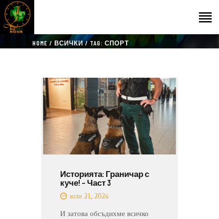
HOME
ВСИЧКИ
TAG: СПОРТ
НАЧАЛО
ГОСТИ
ЕКИП
КАТАЛОГ
THE VET HOUR
БЛОГ
КОНТАКТ
Историята: Граничар с
куче! – Част 3
юли 21, 2026
И затова обсъдихме всичко