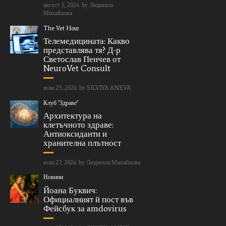
август 3, 2026
by
Людмила
Михайлова
The Vet Hour
Телемедицината: Какво
представлява тя? Д-р
Светослав Пенчев от
NeuroVet Consult
юли 29, 2026
by
SILVIYA ANEVA
Клуб "Здраве"
Архитектура на
клетъчното здраве:
Антиоксиданти и
хранителна плътност
юли 27, 2026
by
Людмила Михайлова
Новини
Йоана Буквич:
Официалният й пост във
Фейсбук за amdovirus