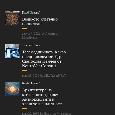
Клуб "Здраве"
Великото клетъчно
почистване
август 3, 2026
by
Людмила
Михайлова
The Vet Hour
Телемедицината: Какво
представлява тя? Д-р
Светослав Пенчев от
NeuroVet Consult
юли 29, 2026
by
SILVIYA ANEVA
Клуб "Здраве"
Архитектура на
клетъчното здраве:
Антиоксиданти и
хранителна плътност
юли 27, 2026
by
Людмила Михайлова