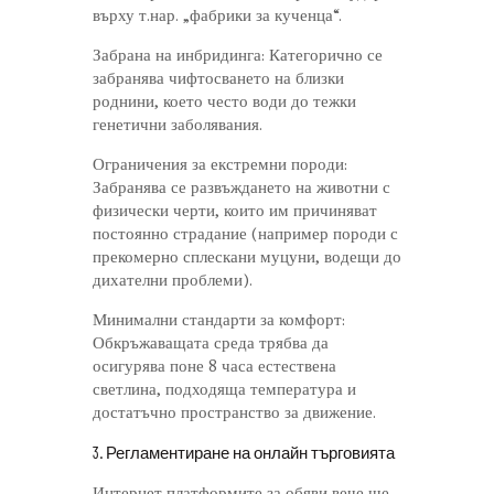
върху т.нар. „фабрики за кученца“.
Забрана на инбридинга: Категорично се
забранява чифтосването на близки
роднини, което често води до тежки
генетични заболявания.
Ограничения за екстремни породи:
Забранява се развъждането на животни с
физически черти, които им причиняват
постоянно страдание (например породи с
прекомерно сплескани муцуни, водещи до
дихателни проблеми).
Минимални стандарти за комфорт:
Обкръжаващата среда трябва да
осигурява поне 8 часа естествена
светлина, подходяща температура и
достатъчно пространство за движение.
3. Регламентиране на онлайн търговията
Интернет платформите за обяви вече ще