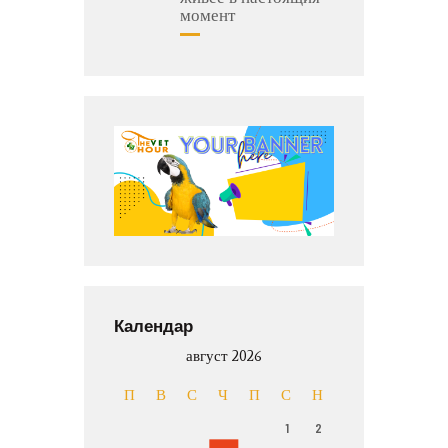
момент
Календар
август 2026
П
В
С
Ч
П
С
Н
1
2