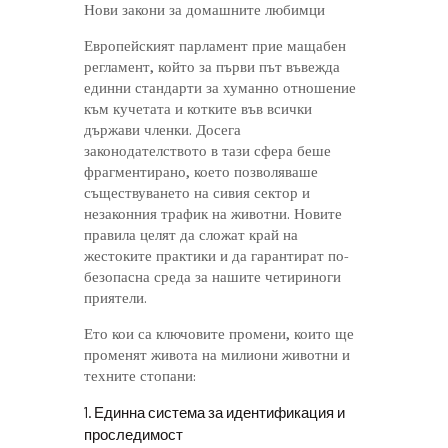
Нови закони за домашните любимци
Европейският парламент прие мащабен
регламент, който за първи път въвежда
единни стандарти за хуманно отношение
към кучетата и котките във всички
държави членки. Досега
законодателството в тази сфера беше
фрагментирано, което позволяваше
съществуването на сивия сектор и
незаконния трафик на животни. Новите
правила целят да сложат край на
жестоките практики и да гарантират по-
безопасна среда за нашите четириноги
приятели.
Ето кои са ключовите промени, които ще
променят живота на милиони животни и
техните стопани:
1. Единна система за идентификация и
проследимост