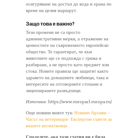
осигуряване на достъп до вода и храна по
време на целия маршрут.
Защо това е важно?
Тези промени не са просто
административни мерки, а отражение на
ценностите на съвременното европейско
общество. Те гарантират, че към
животните ще се подхожда с грижа и
разбиране, а не просто като предмет или
стока. Новите правила ще защитят както
здравето на домашните любимци, така и
интересите на отговорните стопани и
лицензираните развъдчици.
Източник:
https://www.europarl.europa.eu/
Още новини вижте тук:
Новини Архиви –
Часът на ветеринаря- Експертни съвети за
вашите косматковци
Споделете, ако тази статия ви е била