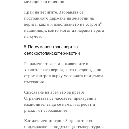
медицински причини.
Край на веригите: Забранява се
постоянното държане на животни на
верига, както и използването на „строги“
нашийници, които могат да наранят врата
на кучето.
5. По-хуманен транспорт за
селскостопанските животни
Регламентът засяга и животните в
хранителната верига, като предвижда по-
строг контрол върху условията при дълги
пътувания.
Скъсяване на времето за превоз:
Ограничават се часовете, прекарани в
камионите, за да се намали стресът и
рискът от заболявания.
Климатичен контрол: Задължително
поддържане на подходяща температура и