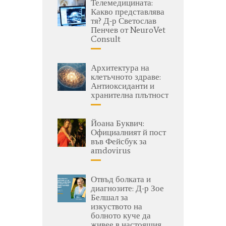
Телемедицината:
Какво представлява
тя? Д-р Светослав
Пенчев от NeuroVet
Consult
Архитектура на
клетъчното здраве:
Антиоксиданти и
хранителна плътност
Йоана Буквич:
Официалният й пост
във Фейсбук за
amdovirus
Отвъд болката и
диагнозите: Д-р Зое
Белшал за
изкуството на
болното куче да
живее в настоящия