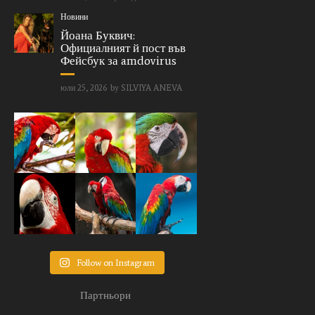
Новини
Йоана Буквич:
Официалният й пост във
Фейсбук за amdovirus
юли 25, 2026
by
SILVIYA ANEVA
Follow on Instagram
Партньори