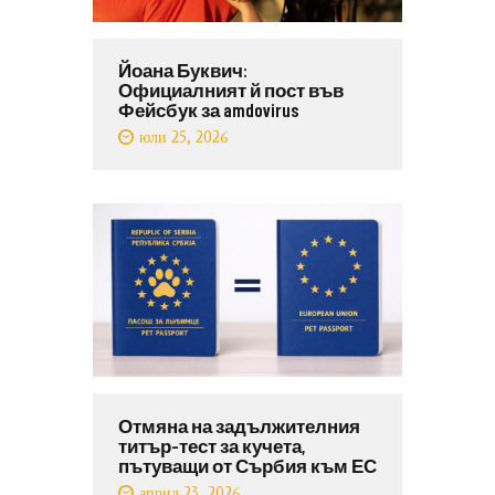
Йоана Буквич:
Официалният й пост във
Фейсбук за amdovirus
юли 25, 2026
Отмяна на задължителния
титър-тест за кучета,
пътуващи от Сърбия към ЕС
април 23, 2026