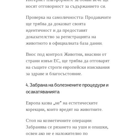
носят отговорност за съдържанието си.
Проверка на самоличността: Продавачите
ще трябва да доказват своята
идентичност и да предоставят
доказателство за регистрацията на
животното в официалната база данни.
Внос под контрол: Животни, внасяни от
страни извън ЕС, ще трябва да отговарят
на същите строги европейски изисквания
за здраве и благосъстояние.
4. Забрана на болезнените процедури и
осакатяванията
Европа казва „не“ на естетическите
корекции, които вредят на животните.
Стоп на козметичните операции:
Забранява се рязането на уши и опашки,
освен ако не е наложително по