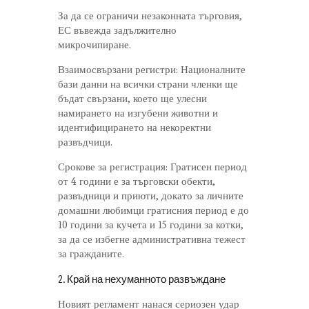
За да се ограничи незаконната търговия,
ЕС въвежда задължително
микрочипиране.
Взаимосвързани регистри: Националните
бази данни на всички страни членки ще
бъдат свързани, което ще улесни
намирането на изгубени животни и
идентифицирането на некоректни
развъдчици.
Срокове за регистрация: Гратисен период
от 4 години е за търговски обекти,
развъдници и приюти, докато за личните
домашни любимци гратисния период е до
10 години за кучета и 15 години за котки,
за да се избегне административна тежест
за гражданите.
2. Край на нехуманното развъждане
Новият регламент нанася сериозен удар