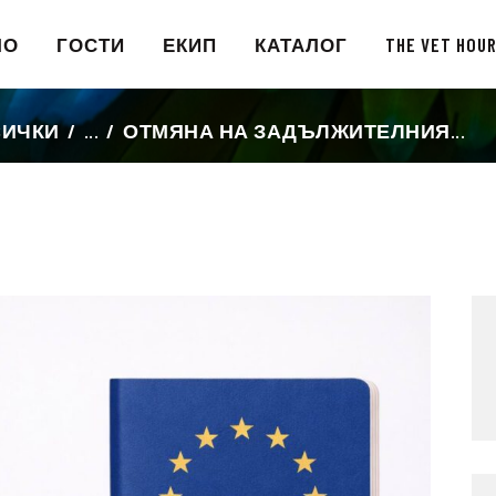
НАЧАЛО
ЛО
ГОСТИ
ЕКИП
КАТАЛОГ
THE VET HOU
ГОСТИ
СИЧКИ
...
ОТМЯНА НА ЗАДЪЛЖИТЕЛНИЯ...
ЕКИП
КАТАЛОГ
THE VET HOUR
БЛОГ
КОНТАКТ