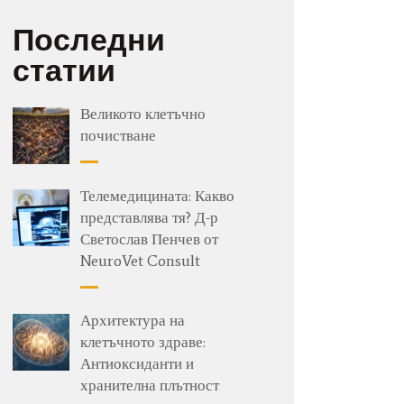
Последни
статии
Великото клетъчно
почистване
Телемедицината: Какво
представлява тя? Д-р
Светослав Пенчев от
NeuroVet Consult
Архитектура на
клетъчното здраве:
Антиоксиданти и
хранителна плътност