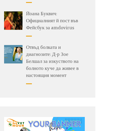
Йоана Буквич:
Официалният й пост във
Фейсбук за amdovirus
Отвъд болката и
диагнозите: Д-р Зое
Белшал за изкуството на
болното куче да живее в
настоящия момент