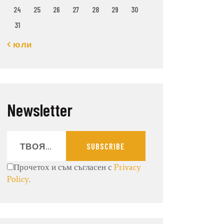
24
25
26
27
28
29
30
31
« юли
Newsletter
SUBSCRIBE
Прочетох и съм съгласен с
Privacy
Policy
.