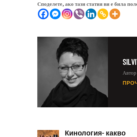
Споделете, ако тази статия ви е била пол
SILV
Автор 
ПРО
Кинология- какво