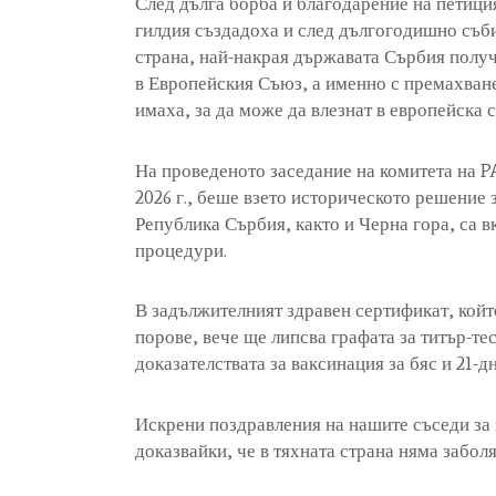
След дълга борба и благодарение на петици
гилдия създадоха и след дългогодишно събир
страна, най-накрая държавата Сърбия полу
в Европейския Съюз, а именно с премахване
имаха, за да може да влезнат в европейска с
На проведеното заседание на комитета на PA
2026 г., беше взето историческото решение 
Република Сърбия, както и Черна гора, са 
процедури.
В задължителният здравен сертификат, който
порове, вече ще липсва графата за титър-те
доказателствата за ваксинация за бяс и 21-д
Искрени поздравления на нашите съседи за 
доказвайки, че в тяхната страна няма заболя