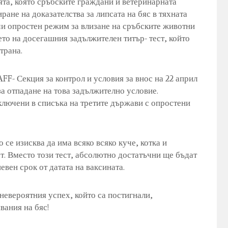
ята, която сръбските граждани и ветеринарната
ане на доказателства за липсата на бяс в тяхната
чи опростен режим за влизане на сръбските животни
то на досегашния задължителен титър- тест, който
трана.
FF- Секция за контрол и условия за внос на 22 април
за отпадане на това задължително условие.
включени в списъка на третите държави с опростени
 се изисква да има всяко всяко куче, котка и
ст. Вместо този тест, абсолютно достатъчни ще бъдат
невен срок от датата на ваксината.
невероятния успех, който са постигнали,
вания на бяс!