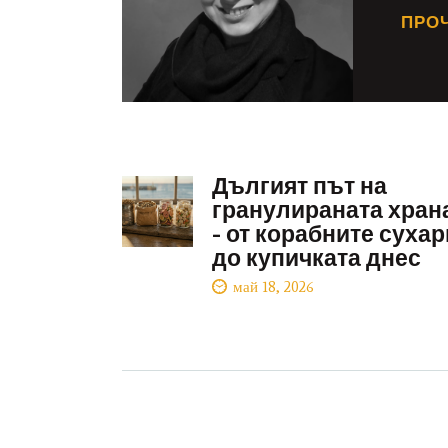
ПРО
Дългият път на
гранулираната хран
– от корабните сухар
до купичката днес
май 18, 2026