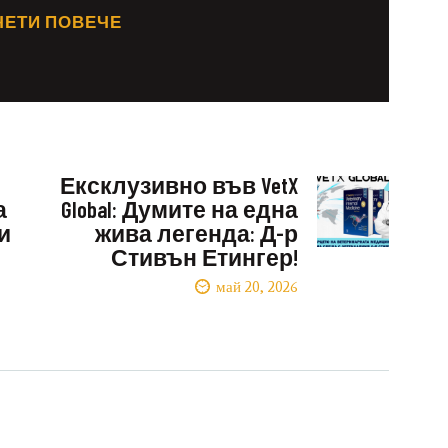
ЧЕТИ ПОВЕЧЕ
Ексклузивно във VetX
а
Global: Думите на една
и
жива легенда: Д-р
Стивън Етингер!
май 20, 2026