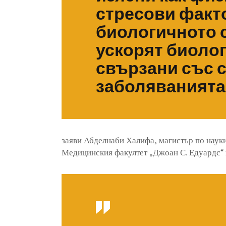
стресови факто
биологичното с
ускорят биоло
свързани със с
заболяванията
заяви Абделнаби Халифа, магистър по наук
Медицинския факултет „Джоан С. Едуардс“ 