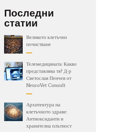
Последни
статии
Великото клетъчно
почистване
Телемедицината: Какво
представлява тя? Д-р
Светослав Пенчев от
NeuroVet Consult
Архитектура на
клетъчното здраве:
Антиоксиданти и
хранителна плътност