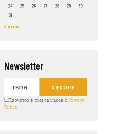
24
25
26
27
28
29
30
31
« юли
Newsletter
SUBSCRIBE
Прочетох и съм съгласен с
Privacy
Policy
.