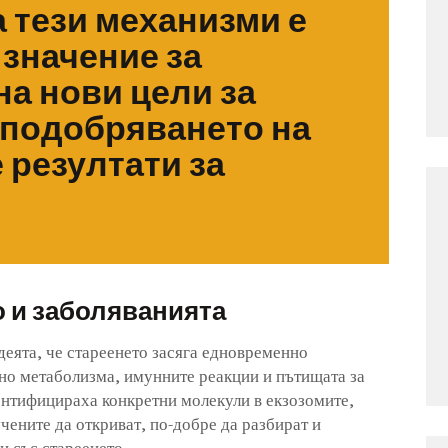
 тези механизми е
значение за
а нови цели за
 подобряването на
 резултати за
о и заболяванията
деята, че стареенето засяга едновременно
но метаболизма, имунните реакции и пътищата за
ентифицираха конкретни молекули в екзозомите,
чените да откриват, по-добре да разбират и