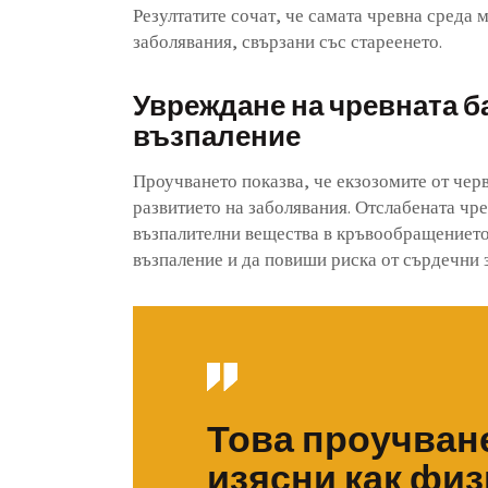
Резултатите сочат, че самата чревна среда 
заболявания, свързани със стареенето.
Увреждане на чревната б
възпаление
Проучването показва, че екзозомите от черв
развитието на заболявания. Отслабената чр
възпалителни вещества в кръвообращението
възпаление и да повиши риска от сърдечни
Това проучване
изясни как фи