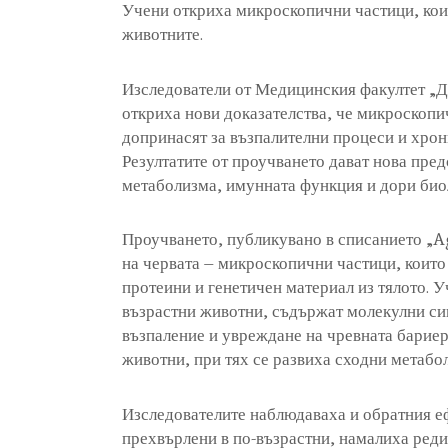
Учени откриха микроскопични частици, коит
животните.
Изследователи от Медицинския факултет „
откриха нови доказателства, че микроскопи
допринасят за възпалителни процеси и хрон
Резултатите от проучването дават нова пред
метаболизма, имунната функция и дори биол
Проучването, публикувано в списанието „Ag
на червата – микроскопични частици, които 
протеини и генетичен материал из тялото. Уч
възрастни животни, съдържат молекулни сиг
възпаление и увреждане на чревната бариер
животни, при тях се развиха сходни метабо
Изследователите наблюдаваха и обратния еф
прехвърлени в по-възрастни, намалиха реди