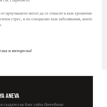
и със стареенето.
 от проучването могат да се отнасят и към хронични
гичен стрес, и по-специално към заболявания, които
.
езна и интересна!
IYA ANEVA
и създател на блог сайта thevethour