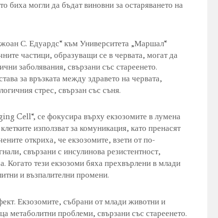
о биха могли да бъдат виновни за остаряването на
Джоан С. Едуардс“ към Университета „Маршал“
чните частици, образуващи се в червата, могат да
ични заболявания, свързани със стареенето.
става за връзката между здравето на червата,
огичния стрес, свързан със съня.
ing Cell“, се фокусира върху екзозомите в лумена
клетките използват за комуникация, като пренасят
ените откриха, че екзозомите, взети от по-
нали, свързани с инсулинова резистентност,
а. Когато тези екзозоми бяха прехвърлени в млади
литни и възпалителни промени.
ект. Екзозомите, събрани от млади животни и
ца метаболитни проблеми, свързани със стареенето.