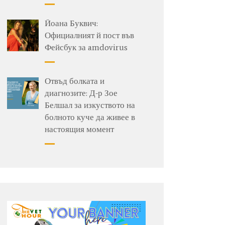
Йоана Буквич:
Официалният й пост във
Фейсбук за amdovirus
Отвъд болката и
диагнозите: Д-р Зое
Белшал за изкуството на
болното куче да живее в
настоящия момент