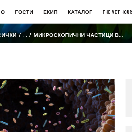
НАЧАЛО
ЛО
ГОСТИ
ЕКИП
КАТАЛОГ
THE VET HOU
ГОСТИ
СИЧКИ
...
МИКРОСКОПИЧНИ ЧАСТИЦИ В...
ЕКИП
КАТАЛОГ
THE VET HOUR
БЛОГ
КОНТАКТ