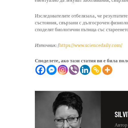
евентуално да лекуват заболявания, свързан
Изследователите отбелязаха, че резултатите
състояния, свързани с дългосрочен физиоло
споделят биологични пътища със стареенето
Източник:
/
https://www.sciencedaily.com/
Споделете, ако тази статия ви е била пол
SILV
Автор 