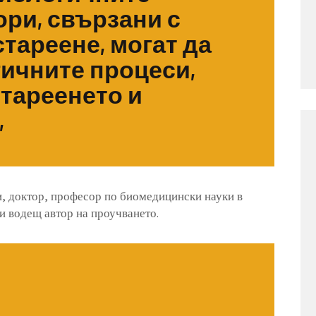
ри, свързани с
тареене, могат да
гичните процеси,
тареенето и
,
и, доктор, професор по биомедицински науки в
и водещ автор на проучването.