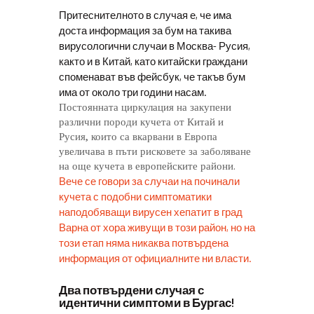
Притеснителното в случая е, че има
доста информация за бум на такива
вирусологични случаи в Москва- Русия,
както и в Китай, като китайски граждани
споменават във фейсбук, че такъв бум
има от около три години насам.
Постоянната циркулация на закупени
различни породи кучета от Китай и
Русия, които са вкарвани в Европа
увеличава в пъти рисковете за заболяване
на още кучета в европейските райони.
Вече се говори за случаи на починали
кучета с подобни симптоматики
наподобяващи вирусен хепатит в град
Варна от хора живущи в този район, но на
този етап няма никаква потвърдена
информация от официалните ни власти.
Два потвърдени случая с
идентични симптоми в Бургас!