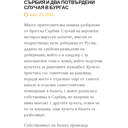
СЪРБИЯ И ДВА ПОТВЪРДЕНИ
СЛУЧАЯ В БУРГАС
март 25, 2026
Много притеснителна новина разбрахме
от братска Сърбия. Случай на вероятен
мутирал вирусен хепатит, внесен от
подрастващо куче доберман от Русия,
дадено на сръбски развъдчик на
добермани, който е и хендлер ( за
непознатите това е човек, който подготвя
кучетата за ринговите изложби). Кучето
пристига със симптоми на кашлица,
поради което е отделено още от самото
начало в отделно самостоятелно
помещение в базата, с която разполага
собственика в Сърбия, но въпреки че
няма контакт с другите кучета, освен че
то се влошава, още кучета в базата се
разболяват.
Собственикът на базата провежда