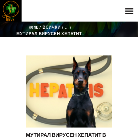
HOME
ВСИЧКИ
...
НАЧАЛО
МУТИРАЛ ВИРУСЕН ХЕПАТИТ...
ГОСТИ
ЕКИП
КАТАЛОГ
THE VET HOUR
БЛОГ
КОНТАКТ
МУТИРАЛ ВИРУСЕН ХЕПАТИТ В