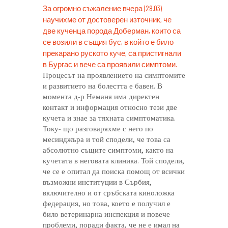
За огромно съжаление вчера (28.03)
научихме от достоверен източник, че
две кученца порода Доберман, които са
се возили в същия бус, в който е било
прекарано руското куче, са пристигнали
в Бургас и вече са проявили симптоми.
Процесът на проявлението на симптомите
и развитието на болестта е бавен. В
момента д-р Неманя има директен
контакт и информация относно тези две
кучета и знае за тяхната симптоматика.
Току- що разговаряхме с него по
месинджъра и той сподели, че това са
абсолютно същите симптоми, както на
кучетата в неговата клиника. Той сподели,
че се е опитал да поиска помощ от всички
възможни институции в Сърбия,
включително и от сръбската киноложка
федерация, но това, което е получил е
било ветеринарна инспекция и повече
проблеми, поради факта, че не е имал на