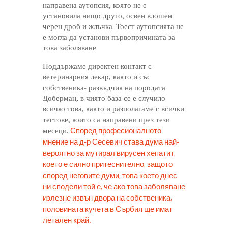
направена аутопсия, която не е
установила нищо друго, освен влошен
черен дроб и жлъчка. Тоест аутопсията не
е могла да установи първопричината за
това заболяване.
Поддържаме директен контакт с
ветеринарния лекар, както и със
собственика- развъдчик на породата
Доберман, в чиято база се е случило
всичко това, както и разполагаме с всички
тестове, които са направени през тези
Според професионалното
месеци.
мнение на д-р Сесевич става дума най-
вероятно за мутирал вирусен хепатит,
което е силно притеснително, защото
според неговите думи, това което днес
ни сподели той е, че ако това заболяване
излезне извън двора на собственика,
половината кучета в Сърбия ще имат
летален край.