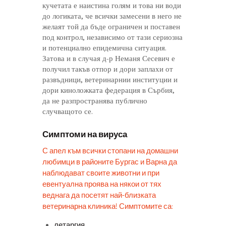
кучетата е наистина голям и това ни води
до логиката, че всички замесени в него не
желаят той да бъде ограничен и поставен
под контрол, независимо от тази сериозна
и потенциално епидемична ситуация.
Затова и в случая д-р Неманя Сесевич е
получил такъв отпор и дори заплахи от
развъдници, ветеринарнии институции и
дори киноложката федерация в Сърбия,
да не разпространява публично
случващото се.
Симптоми на вируса
С апел към всички стопани на домашни
любимци в районите Бургас и Варна да
наблюдават своите животни и при
евентуална проява на някои от тях
веднага да посетят най-близката
ветеринарна клиника! Симптомите са:
летаргия