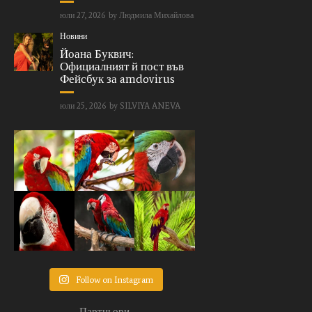
юли 27, 2026
by
Людмила Михайлова
Новини
Йоана Буквич:
Официалният й пост във
Фейсбук за amdovirus
юли 25, 2026
by
SILVIYA ANEVA
Follow on Instagram
Партньори