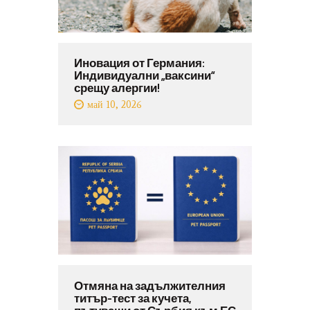
Иновация от Германия:
Индивидуални „ваксини“
срещу алергии!
май 10, 2026
Отмяна на задължителния
титър-тест за кучета,
пътуващи от Сърбия към ЕС