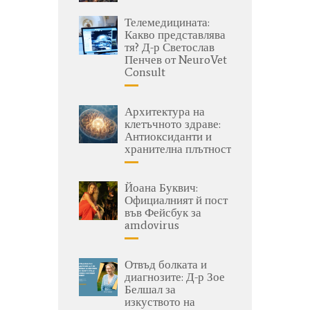
Телемедицината:
Какво представлява
тя? Д-р Светослав
Пенчев от NeuroVet
Consult
Архитектура на
клетъчното здраве:
Антиоксиданти и
хранителна плътност
Йоана Буквич:
Официалният й пост
във Фейсбук за
amdovirus
Отвъд болката и
диагнозите: Д-р Зое
Белшал за
изкуството на