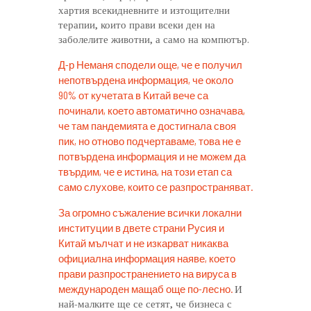
хартия всекидневните и изтощителни
терапии, които прави всеки ден на
заболелите животни, а само на компютър.
Д-р Неманя сподели още, че е получил
непотвърдена информация, че около
90% от кучетата в Китай вече са
починали, което автоматично означава,
че там пандемията е достигнала своя
пик, но отново подчертаваме, това не е
потвърдена информация и не можем да
твърдим, че е истина, на този етап са
само слухове, които се разпространяват.
За огромно съжаление всички локални
институции в двете страни Русия и
Китай мълчат и не изкарват никаква
официална информация наяве, което
прави разпространението на вируса в
международен мащаб още по-лесно.
И
най-малките ще се сетят, че бизнеса с