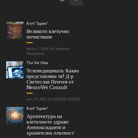
Клуб "Здраве"
Великото клетъчно
почистване
август 3, 2026
by
Людмила
Михайлова
The Vet Hour
Телемедицината: Какво
представлява тя? Д-р
Светослав Пенчев от
NeuroVet Consult
юли 29, 2026
by
SILVIYA ANEVA
Клуб "Здраве"
Архитектура на
клетъчното здраве:
Антиоксиданти и
хранителна плътност