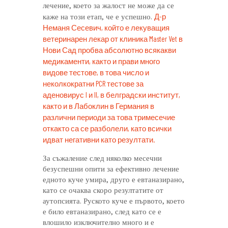
лечение, което за жалост не може да се
Д-р
каже на този етап, че е успешно.
Неманя Сесевич, който е лекуващия
ветеринарен лекар от клиника Master Vet в
Нови Сад пробва абсолютно всякакви
медикаменти, както и прави много
видове тестове, в това число и
неколкократни PCR тестове за
аденовирус I и II, в белградски институт,
както и в Лабоклин в Германия в
различни периоди за това тримесечие
откакто са се разболели, като всички
идват негативни като резултати.
За съжаление след няколко месечни
безуспешни опити за ефективно лечение
едното куче умира, друго е евтаназирано,
като се очаква скоро резултатите от
аутопсията. Руското куче е първото, което
е било евтаназирано, след като се е
влошило изключително много и е