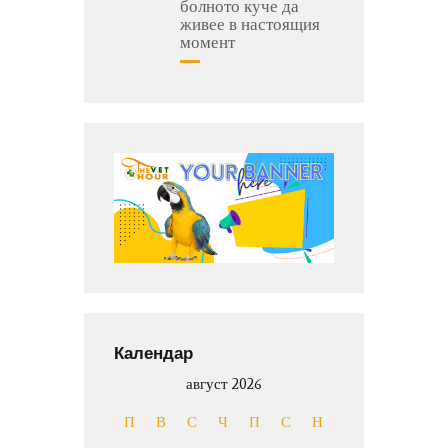
болното куче да
живее в настоящия
момент
Календар
август 2026
П
В
С
Ч
П
С
Н