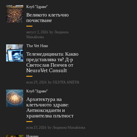
Клуб "Здраве"
Великото клетъчно
почистване
август 3, 2026
by
Людмила
Михайлова
The Vet Hour
Телемедицината: Какво
представлява тя? Д-р
Светослав Пенчев от
NeuroVet Consult
юли 29, 2026
by
SILVIYA ANEVA
Клуб "Здраве"
Архитектура на
клетъчното здраве:
Антиоксиданти и
хранителна плътност
юли 27, 2026
by
Людмила Михайлова
Новини