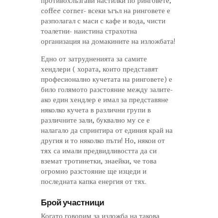
противохлъзгави настилки по ринговете,
coffee corner- всеки ъгъл на ринговете е
разполагал с маси с кафе и вода, чисти
тоалетни- наистина страхотна
организация на домакините на изложбата!
Едно от затрудненията за самите
хендлери ( хората, които представят
професионално кучетата на ринговете) е
било голямото разстояние между залите-
ако един хендлер е имал за представяне
няколко кучета в различни групи в
различните зали, буквално му се е
налагало да спринтира от единия край на
другия и то няколко пъти! Но, някои от
тях са имали предвидливостта да си
вземат тротинетки, знаейки, че това
огромно разстояние ще изцеди и
последната капка енергия от тях.
Брой участници
Когато говорим за изложба на такова