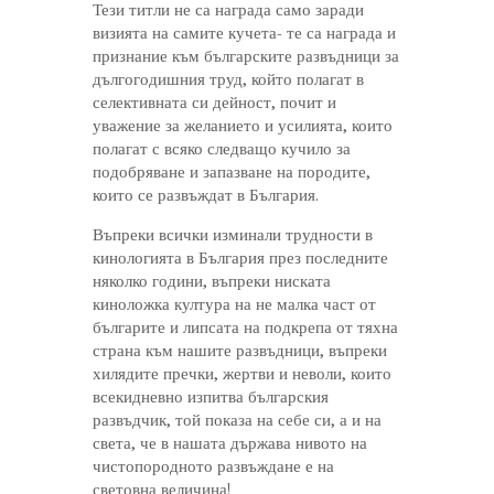
Тези титли не са награда само заради
визията на самите кучета- те са награда и
признание към българските развъдници за
дългогодишния труд, който полагат в
селективната си дейност, почит и
уважение за желанието и усилията, които
полагат с всяко следващо кучило за
подобряване и запазване на породите,
които се развъждат в България.
Въпреки всички изминали трудности в
кинологията в България през последните
няколко години, въпреки ниската
киноложка култура на не малка част от
българите и липсата на подкрепа от тяхна
страна към нашите развъдници, въпреки
хилядите пречки, жертви и неволи, които
всекидневно изпитва българския
развъдчик, той показа на себе си, а и на
света, че в нашата държава нивото на
чистопородното развъждане е на
световна величина!