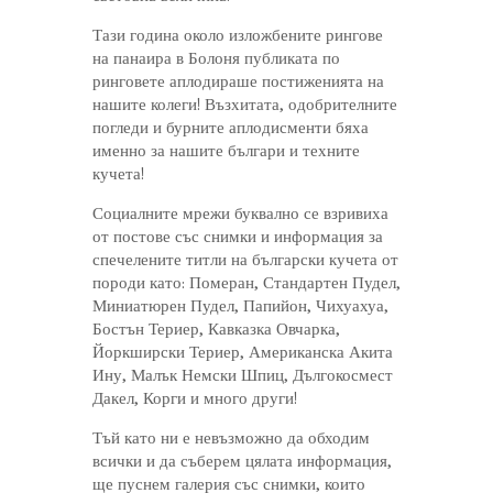
Тази година около изложбените рингове
на панаира в Болоня публиката по
ринговете аплодираше постиженията на
нашите колеги! Възхитата, одобрителните
погледи и бурните аплодисменти бяха
именно за нашите българи и техните
кучета!
Социалните мрежи буквално се взривиха
от постове със снимки и информация за
спечелените титли на български кучета от
породи като: Померан, Стандартен Пудел,
Миниатюрен Пудел, Папийон, Чихуахуа,
Бостън Териер, Кавказка Овчарка,
Йоркширски Териер, Американска Акита
Ину, Малък Немски Шпиц, Дългокосмест
Дакел, Корги и много други!
Тъй като ни е невъзможно да обходим
всички и да съберем цялата информация,
ще пуснем галерия със снимки, които