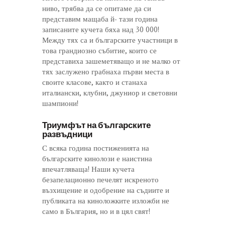
ниво, трябва да се опитаме да си
представим мащаба й- тази година
записаните кучета бяха над 30 000!
Между тях са и българските участници в
това грандиозно събитие, които се
представиха зашеметяващо и не малко от
тях заслужено грабнаха първи места в
своите класове, както и станаха
италиански, клубни, джуниор и световни
шампиони!
Триумфът на българските
развъдници
С всяка година постиженията на
българските кинолози е наистина
впечатляваща! Наши кучета
безапелационно печелят искреното
възхищение и одобрение на съдиите и
публиката на киноложките изложби не
само в България, но и в цял свят!