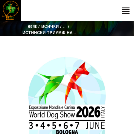
HOME
ВСИЧКИ
...
НАЧАЛО
ИСТИНСКИ ТРИУМФ НА...
ГОСТИ
ЕКИП
КАТАЛОГ
THE VET HOUR
БЛОГ
КОНТАКТ