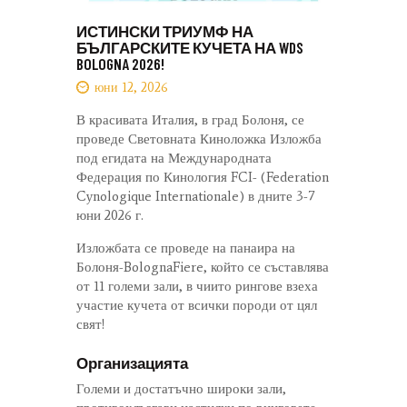
ИСТИНСКИ ТРИУМФ НА
БЪЛГАРСКИТЕ КУЧЕТА НА WDS
BOLOGNA 2026!
юни 12, 2026
В красивата Италия, в град Болоня, се
проведе Световната Киноложка Изложба
под егидата на Международната
Федерация по Кинология FCI- (Federation
Cynologique Internationale) в дните 3-7
юни 2026 г.
Изложбата се проведе на панаира на
Болоня-BolognaFiere, който се съставлява
от 11 големи зали, в чиито рингове взеха
участие кучета от всички породи от цял
свят!
Организацията
Големи и достатъчно широки зали,