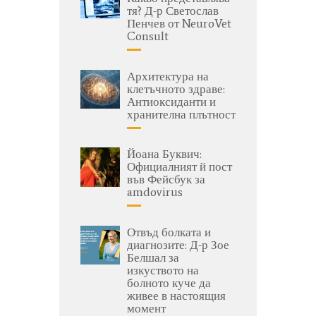
тя? Д-р Светослав
Пенчев от NeuroVet
Consult
Архитектура на
клетъчното здраве:
Антиоксиданти и
хранителна плътност
Йоана Буквич:
Официалният й пост
във Фейсбук за
amdovirus
Отвъд болката и
диагнозите: Д-р Зое
Белшал за
изкуството на
болното куче да
живее в настоящия
момент