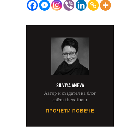
SILVIYA ANEVA
Автор и създател на блог
сайта thevethour
ПРОЧЕТИ ПОВЕЧЕ