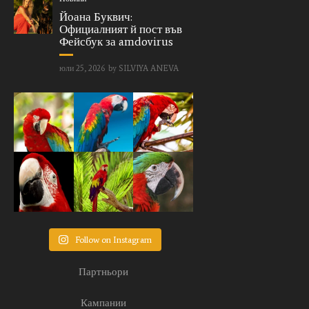
Йоана Буквич:
Официалният й пост във
Фейсбук за amdovirus
юли 25, 2026
by
SILVIYA ANEVA
Follow on Instagram
Партньори
Кампании