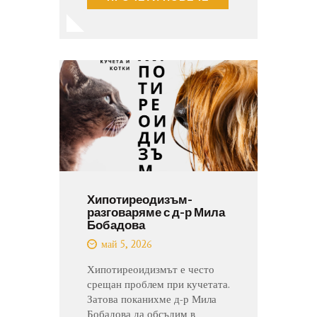
Хипотиреодизъм-
разговаряме с д-р Мила
Бобадова
май 5, 2026
Хипотиреоидизмът е често
срещан проблем при кучетата.
Затова поканихме д-р Мила
Бобадова да обсъдим в