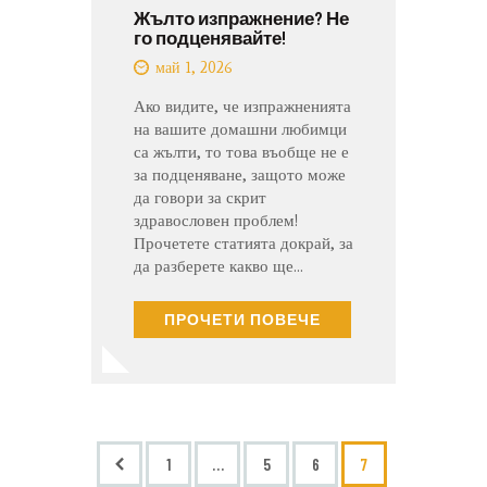
Жълто изпражнение? Не
го подценявайте!
май 1, 2026
Ако видите, че изпражненията
на вашите домашни любимци
са жълти, то това въобще не е
за подценяване, защото може
да говори за скрит
здравословен проблем!
Прочетете статията докрай, за
да разберете какво ще…
ПРОЧЕТИ ПОВЕЧЕ
<
1
…
5
6
7