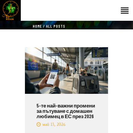
HOME
ALL POSTS
НАЧАЛО
ГОСТИ
ЕКИП
КАТАЛОГ
THE VET HOUR
БЛОГ
КОНТАКТ
5-те най-важни промени
за пътуване с домашен
любимец в ЕС през 2026
май 13, 2026