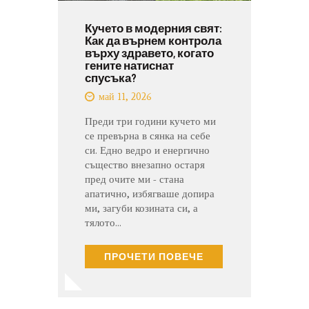
Кучето в модерния свят:
Как да върнем контрола
върху здравето, когато
гените натиснат
спусъка?
май 11, 2026
Преди три години кучето ми
се превърна в сянка на себе
си. Едно ведро и енергично
същество внезапно остаря
пред очите ми - стана
апатично, избягваше допира
ми, загуби козината си, а
тялото…
ПРОЧЕТИ ПОВЕЧЕ