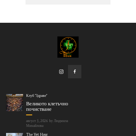
Клуб "Здраве"
Великото клетъчно
почистване
август 3, 2026
by
Людмила
Михайлова
The Vet Hour