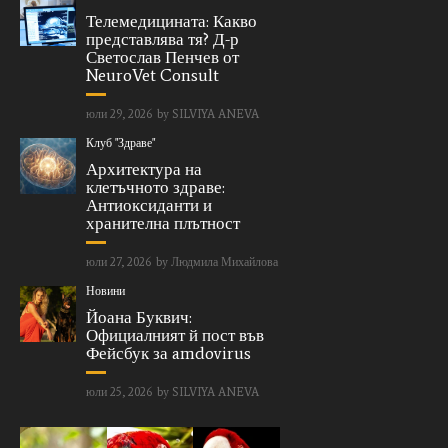
Телемедицината: Какво
представлява тя? Д-р
Светослав Пенчев от
NeuroVet Consult
юли 29, 2026
by
SILVIYA ANEVA
Клуб "Здраве"
Архитектура на
клетъчното здраве:
Антиоксиданти и
хранителна плътност
юли 27, 2026
by
Людмила Михайлова
Новини
Йоана Буквич:
Официалният й пост във
Фейсбук за amdovirus
юли 25, 2026
by
SILVIYA ANEVA