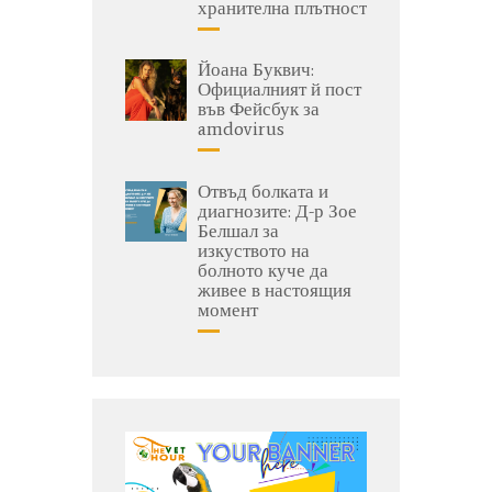
хранителна плътност
Йоана Буквич:
Официалният й пост
във Фейсбук за
amdovirus
Отвъд болката и
диагнозите: Д-р Зое
Белшал за
изкуството на
болното куче да
живее в настоящия
момент