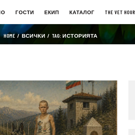
НАЧАЛО
ЛО
ГОСТИ
ЕКИП
КАТАЛОГ
THE VET HOU
ГОСТИ
HOME
ВСИЧКИ
TAG: ИСТОРИЯТА
ЕКИП
КАТАЛОГ
THE VET HOUR
БЛОГ
КОНТАКТ