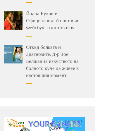
Йоана Буквич:
Официалният й пост във
Фейсбук за amdovirus
Отвъд болката и
диагнозите: Д-р Зое
Белшал за изкуството на
болното куче да живее в
настоящия момент