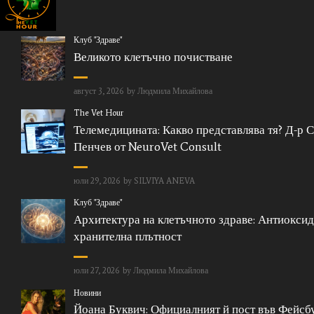
Клуб "Здраве"
Великото клетъчно почистване
август 3, 2026
by
Людмила Михайлова
The Vet Hour
Телемедицината: Какво представлява тя? Д-р 
Пенчев от NeuroVet Consult
юли 29, 2026
by
SILVIYA ANEVA
Клуб "Здраве"
Архитектура на клетъчното здраве: Антиоксид
хранителна плътност
юли 27, 2026
by
Людмила Михайлова
Новини
Йоана Буквич: Официалният й пост във Фейсбу