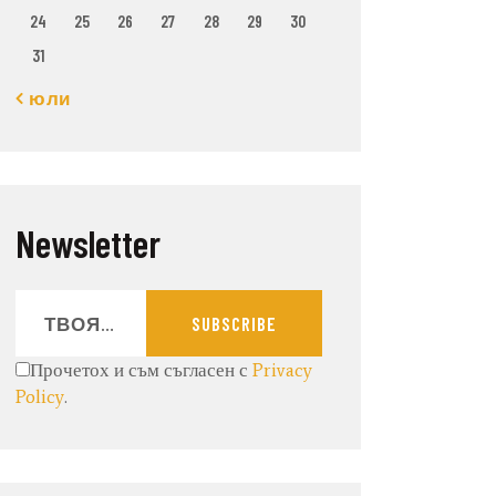
24
25
26
27
28
29
30
31
« юли
Newsletter
SUBSCRIBE
Прочетох и съм съгласен с
Privacy
Policy
.