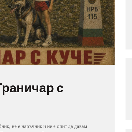
Граничар с
бник, не е наръчник и не е опит да давам