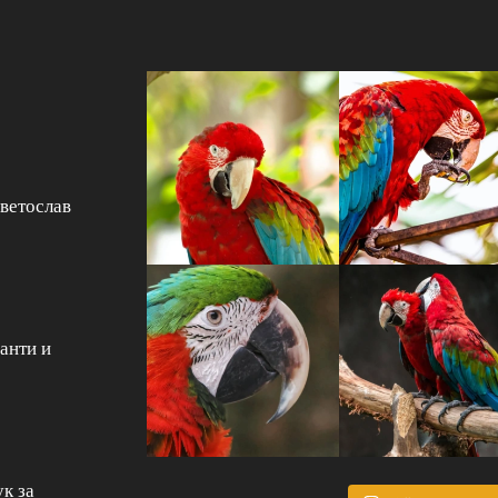
Светослав
анти и
к за