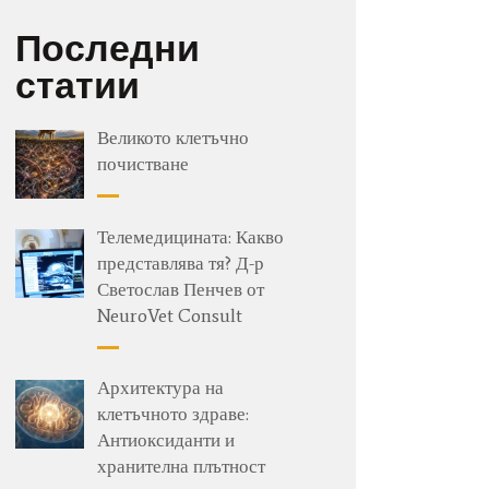
Последни
статии
Великото клетъчно
почистване
Телемедицината: Какво
представлява тя? Д-р
Светослав Пенчев от
NeuroVet Consult
Архитектура на
клетъчното здраве:
Антиоксиданти и
хранителна плътност