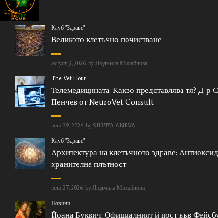
Клуб "Здраве"
Великото клетъчно почистване
август 3, 2026
by
Людмила Михайлова
The Vet Hour
Телемедицината: Какво представлява тя? Д-р 
Пенчев от NeuroVet Consult
юли 29, 2026
by
SILVIYA ANEVA
Клуб "Здраве"
Архитектура на клетъчното здраве: Антиоксид
хранителна плътност
юли 27, 2026
by
Людмила Михайлова
Новини
Йоана Буквич: Официалният й пост във Фейсбу