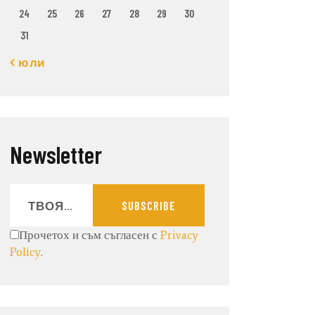
24
25
26
27
28
29
30
31
« юли
Newsletter
SUBSCRIBE
Прочетох и съм съгласен с
Privacy
Policy
.