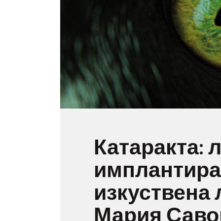
Катаракта: 
имплантира
изкуствена 
Мария Саво