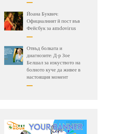
Йоана Буквич:
Официалният й пост във
Фейсбук за amdovirus
Отвъд болката и
диагнозите: Д-р Зое
Белшал за изкуството на
болното куче да живее в
настоящия момент