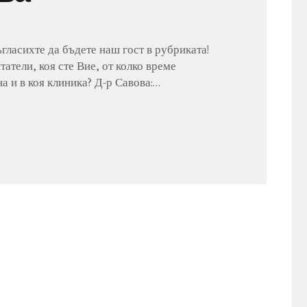
ъгласихте да бъдете наш гост в рубриката!
атели, коя сте Вие, от колко време
 и в коя клиника? Д-р Савова:…