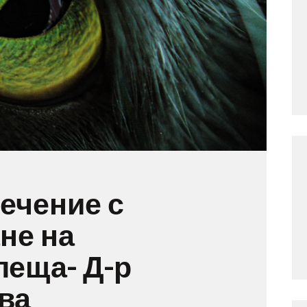
лечение с
не на
леща- Д-р
ва