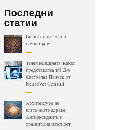
Последни
статии
Великото клетъчно
почистване
Телемедицината: Какво
представлява тя? Д-р
Светослав Пенчев от
NeuroVet Consult
Архитектура на
клетъчното здраве:
Антиоксиданти и
хранителна плътност