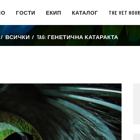
НАЧАЛО
ЛО
ГОСТИ
ЕКИП
КАТАЛОГ
THE VET HOU
ГОСТИ
ВСИЧКИ
TAG: ГЕНЕТИЧНА КАТАРАКТА
ЕКИП
КАТАЛОГ
THE VET HOUR
БЛОГ
КОНТАКТ