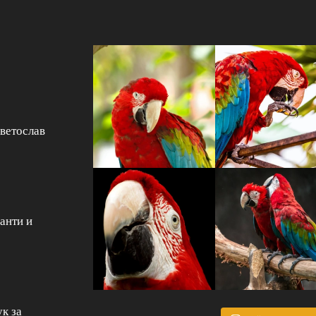
Светослав
анти и
к за