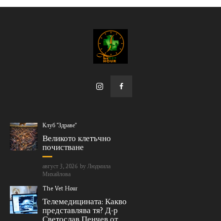
Клуб "Здраве"
Великото клетъчно
почистване
август 3, 2026
by
Людмила
Михайлова
The Vet Hour
Телемедицината: Какво
представлява тя? Д-р
Светослав Пенчев от