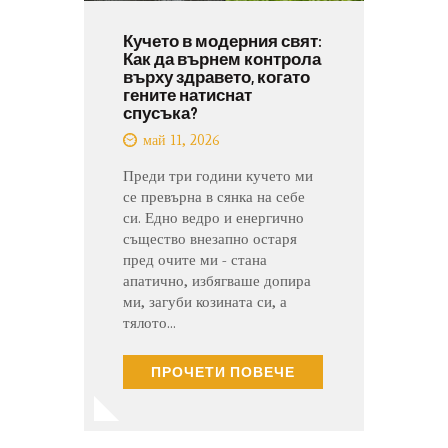
Кучето в модерния свят:
Как да върнем контрола
върху здравето, когато
гените натиснат
спусъка?
май 11, 2026
Преди три години кучето ми
се превърна в сянка на себе
си. Едно ведро и енергично
същество внезапно остаря
пред очите ми - стана
апатично, избягваше допира
ми, загуби козината си, а
тялото…
ПРОЧЕТИ ПОВЕЧЕ