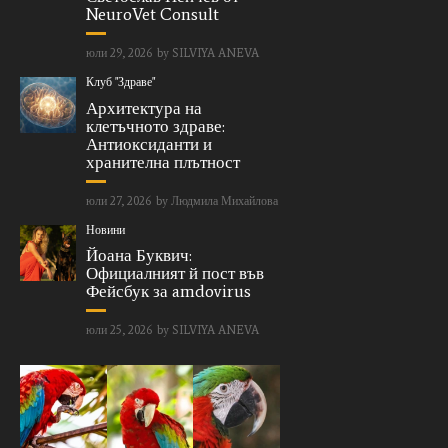
NeuroVet Consult
юли 29, 2026
by
SILVIYA ANEVA
Клуб "Здраве"
Архитектура на
клетъчното здраве:
Антиоксиданти и
хранителна плътност
юли 27, 2026
by
Людмила Михайлова
Новини
Йоана Буквич:
Официалният й пост във
Фейсбук за amdovirus
юли 25, 2026
by
SILVIYA ANEVA