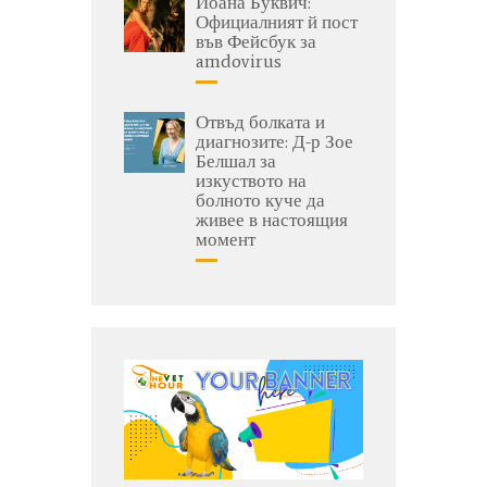
Йоана Буквич:
Официалният й пост
във Фейсбук за
amdovirus
Отвъд болката и
диагнозите: Д-р Зое
Белшал за
изкуството на
болното куче да
живее в настоящия
момент