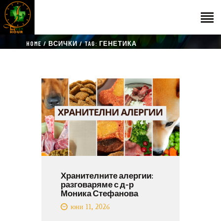
HOME
ВСИЧКИ
TAG: ГЕНЕТИКА
НАЧАЛО
ГОСТИ
ЕКИП
КАТАЛОГ
THE VET HOUR
БЛОГ
КОНТАКТ
Хранителните алергии:
разговаряме с д-р
Моника Стефанова
юни 11, 2026