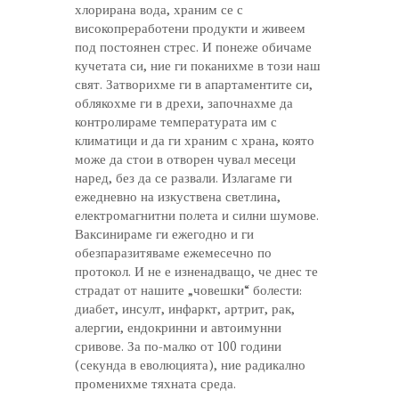
хлорирана вода, храним се с
високопреработени продукти и живеем
под постоянен стрес. И понеже обичаме
кучетата си, ние ги поканихме в този наш
свят. Затворихме ги в апартаментите си,
облякохме ги в дрехи, започнахме да
контролираме температурата им с
климатици и да ги храним с храна, която
може да стои в отворен чувал месеци
наред, без да се развали. Излагаме ги
ежедневно на изкуствена светлина,
електромагнитни полета и силни шумове.
Ваксинираме ги ежегодно и ги
обезпаразитяваме ежемесечно по
протокол. И не е изненадващо, че днес те
страдат от нашите „човешки“ болести:
диабет, инсулт, инфаркт, артрит, рак,
алергии, ендокринни и автоимунни
сривове. За по-малко от 100 години
(секунда в еволюцията), ние радикално
променихме тяхната среда.