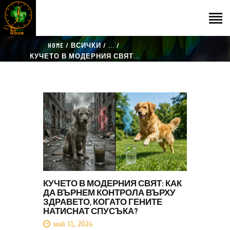
HOME
ВСИЧКИ
...
НАЧАЛО
КУЧЕТО В МОДЕРНИЯ СВЯТ...
ГОСТИ
ЕКИП
КАТАЛОГ
THE VET HOUR
БЛОГ
КОНТАКТ
КУЧЕТО В МОДЕРНИЯ СВЯТ: КАК
ДА ВЪРНЕМ КОНТРОЛА ВЪРХУ
ЗДРАВЕТО, КОГАТО ГЕНИТЕ
НАТИСНАТ СПУСЪКА?
май 11, 2026