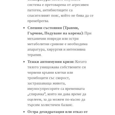
система е претоварена от агресивен
патоген, антибиотиците са
спасителният пояс, който не бива да се
пренебрегва.
Спешни състояния (Травми,
Гърчове, Подуване на корема):
При
механични повреди или остри
метаболитни сривове е необходима
апаратура, хирургия и интензивна
терапия.
Тежки автоимунни кризи:
Когато
тялото унищожава собствените си
червени кръвни клетки или
тромбоцити със скорост,
застрашаваща живота,
имуносупресорите са временната
„спирачка“, която ни дава време да
оцелеем, за да можем по-късно да
търсим холистичен баланс.
Остра дехидратация или отказ от