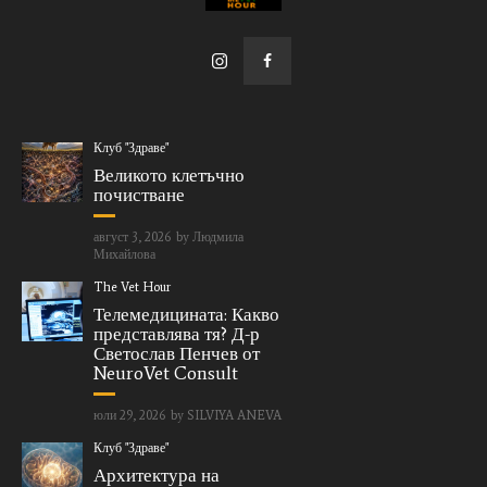
Клуб "Здраве"
Великото клетъчно
почистване
август 3, 2026
by
Людмила
Михайлова
The Vet Hour
Телемедицината: Какво
представлява тя? Д-р
Светослав Пенчев от
NeuroVet Consult
юли 29, 2026
by
SILVIYA ANEVA
Клуб "Здраве"
Архитектура на