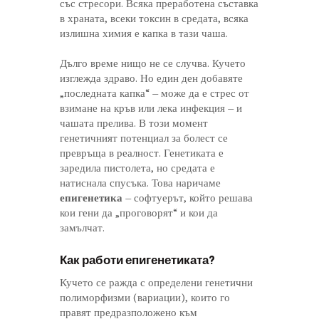
със стресори. Всяка преработена съставка
в храната, всеки токсин в средата, всяка
излишна химия е капка в тази чаша.
Дълго време нищо не се случва. Кучето
изглежда здраво. Но един ден добавяте
„последната капка“ – може да е стрес от
взимане на кръв или лека инфекция – и
чашата прелива. В този момент
генетичният потенциал за болест се
превръща в реалност. Генетиката е
заредила пистолета, но средата е
натиснала спусъка. Това наричаме
епигенетика
– софтуерът, който решава
кои гени да „проговорят“ и кои да
замълчат.
Как работи епигенетиката?
Кучето се ражда с определени генетични
полиморфизми (вариации), които го
правят предразположено към