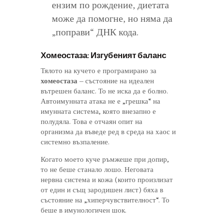
ензим по рождение, диетата
може да помогне, но няма да
„поправи“ ДНК кода.
Хомеостаза: Изгубеният баланс
Тялото на кучето е програмирано за
хомеостаза
– състояние на идеален
вътрешен баланс. То не иска да е болно.
Автоимунната атака не е „грешка“ на
имунната система, която внезапно е
полудяла. Това е отчаян опит на
организма да въведе ред в среда на хаос и
системно възпаление.
Когато моето куче ръмжеше при допир,
то не беше станало лошо. Неговата
нервна система и кожа (които произлизат
от един и същ зародишен лист) бяха в
състояние на „хиперчувствителност“. То
беше в имунологичен шок.