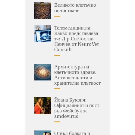
Великото клетъчно
почистване
Телемедицината:
Какво представлява
тя? Д-р Светослав
Пенчев от NeuroVet
Consult
Архитектура на
клетъчното здраве:
Антиоксиданти и
хранителна плътност
Йоана Буквич:
Официалният й пост
във Фейсбук за
amdovirus
Отвъд болката и