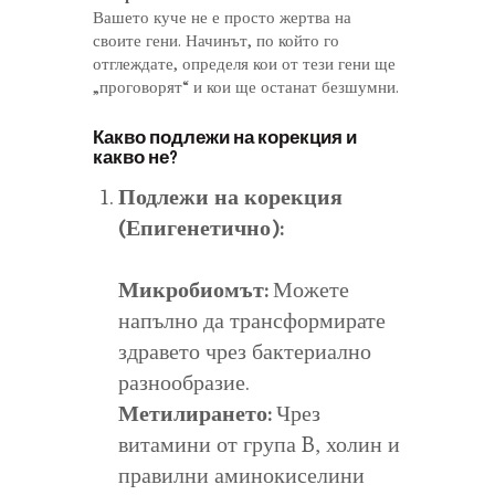
Вашето куче не е просто жертва на
своите гени. Начинът, по който го
отглеждате, определя кои от тези гени ще
„проговорят“ и кои ще останат безшумни.
Какво подлежи на корекция и
какво не?
Подлежи на корекция
(Епигенетично):
Микробиомът:
Можете
напълно да трансформирате
здравето чрез бактериално
разнообразие.
Метилирането:
Чрез
витамини от група B, холин и
правилни аминокиселини