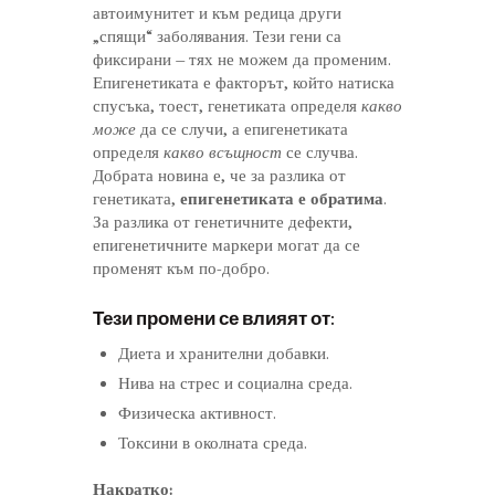
автоимунитет и към редица други
„спящи“ заболявания. Тези гени са
фиксирани – тях не можем да променим.
Епигенетиката е факторът, който натиска
спусъка, тоест, генетиката определя
какво
може
да се случи, а епигенетиката
определя
какво всъщност
се случва.
Добрата новина е, че за разлика от
генетиката,
епигенетиката е обратима
.
За разлика от генетичните дефекти,
епигенетичните маркери могат да се
променят към по-добро.
Тези промени се влияят от:
Диета и хранителни добавки.
Нива на стрес и социална среда.
Физическа активност.
Токсини в околната среда.
Накратко: