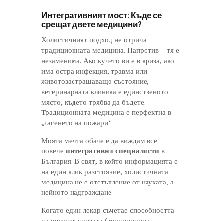
Интегративният мост: Къде се
срещат двете медицини?
Холистичният подход не отрича
традиционната медицина. Напротив – тя е
незаменима. Ако кучето ви е в криза, ако
има остра инфекция, травма или
животозастрашаващо състояние,
ветеринарната клиника е единственото
място, където трябва да бъдете.
Традиционната медицина е перфектна в
„гасенето на пожари“.
Моята мечта обаче е да виждам все
повече
интегративни специалисти
в
България. В свят, в който информацията е
на един клик разстояние, холистичната
медицина не е отстъпление от науката, а
нейното надграждане.
Когато един лекар съчетае способността
да овладее кризата (традиционна