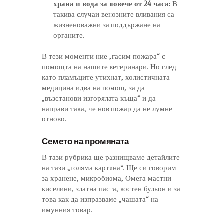
храна и вода за повече от 24 часа:
В
такива случаи венозните вливания са
жизненоважни за поддържане на
органите.
В тези моменти ние „гасим пожара“ с
помощта на нашите ветеринари. Но след
като пламъците утихнат, холистичната
медицина идва на помощ, за да
„възстанови изгорялата къща“ и да
направи така, че нов пожар да не лумне
отново.
Семето на промяната
В тази рубрика ще разнищваме детайлите
на тази „голяма картина“. Ще си говорим
за хранене, микробиома, Омега мастни
киселини, златна паста, костен бульон и за
това как да изпразваме „чашата“ на
имунния товар.