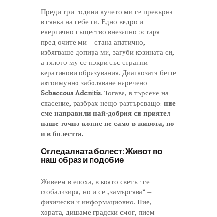
Преди три години кучето ми се превърна
в сянка на себе си. Едно ведро и
енергично същество внезапно остаря
пред очите ми – стана апатично,
избягваше допира ми, загуби козината си,
а тялото му се покри със странни
кератинови образувания. Диагнозата беше
автоимунно заболяване наречено
Sebaceous Adenitis
. Тогава, в търсене на
спасение, разбрах нещо разтърсващо:
ние
сме направили най-добрия си приятел
наше точно копие не само в живота, но
и в болестта.
Огледалната болест: Живот по
наш образ и подобие
Живеем в епоха, в която светът се
глобализира, но и се „замърсява“ –
физически и информационно. Ние,
хората, дишаме градски смог, пием