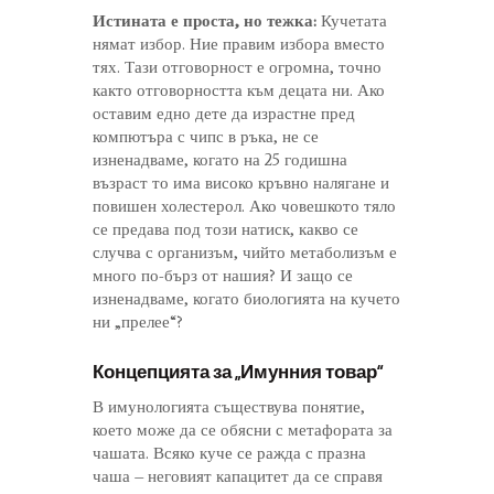
Истината е проста, но тежка:
Кучетата
нямат избор. Ние правим избора вместо
тях. Тази отговорност е огромна, точно
както отговорността към децата ни. Ако
оставим едно дете да израстне пред
компютъра с чипс в ръка, не се
изненадваме, когато на 25 годишна
възраст то има високо кръвно налягане и
повишен холестерол. Ако човешкото тяло
се предава под този натиск, какво се
случва с организъм, чийто метаболизъм е
много по-бърз от нашия? И защо се
изненадваме, когато биологията на кучето
ни „прелее“?
Концепцията за „Имунния товар“
В имунологията съществува понятие,
което може да се обясни с метафората за
чашата. Всяко куче се ражда с празна
чаша – неговият капацитет да се справя