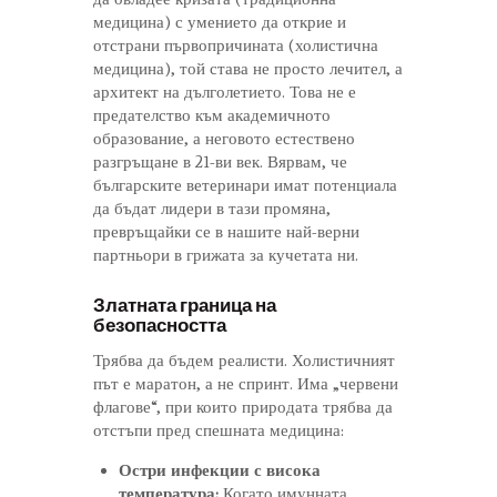
медицина) с умението да открие и
отстрани първопричината (холистична
медицина), той става не просто лечител, а
архитект на дълголетието. Това не е
предателство към академичното
образование, а неговото естествено
разгръщане в 21-ви век. Вярвам, че
българските ветеринари имат потенциала
да бъдат лидери в тази промяна,
превръщайки се в нашите най-верни
партньори в грижата за кучетата ни.
Златната граница на
безопасността
Трябва да бъдем реалисти. Холистичният
път е маратон, а не спринт. Има „червени
флагове“, при които природата трябва да
отстъпи пред спешната медицина:
Остри инфекции с висока
температура:
Когато имунната