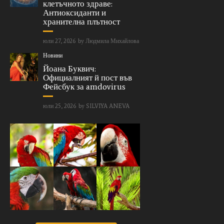
клетъчното здраве:
Антиоксиданти и
хранителна плътност
юли 27, 2026
by
Людмила Михайлова
Новини
Йоана Буквич:
Официалният й пост във
Фейсбук за amdovirus
юли 25, 2026
by
SILVIYA ANEVA