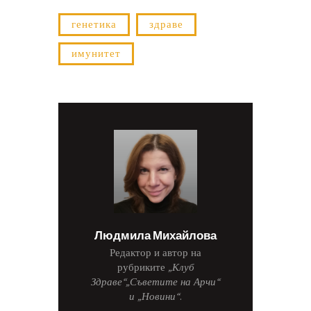
генетика
здраве
имунитет
Людмила Михайлова
Редактор и автор на
рубриките
„Клуб
Здраве“
„Съветите на Арчи“
и
„Новини“
.