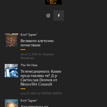
Клуб "Здраве"
Великото клетъчно
почистване
август 3, 2026
by
Людмила
Михайлова
The Vet Hour
Телемедицината: Какво
представлява тя? Д-р
Светослав Пенчев от
NeuroVet Consult
юли 29, 2026
by
SILVIYA ANEVA
Клуб "Здраве"
Архитектура на