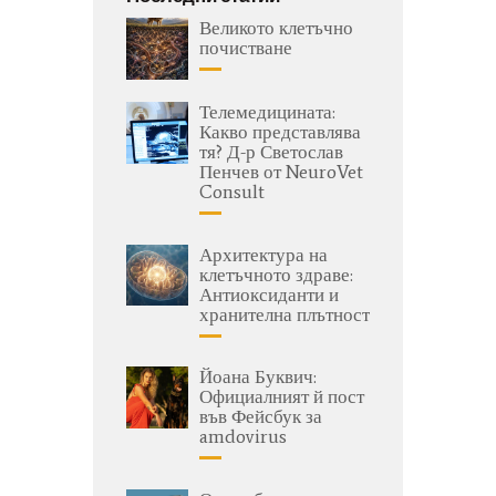
Великото клетъчно
почистване
Телемедицината:
Какво представлява
тя? Д-р Светослав
Пенчев от NeuroVet
Consult
Архитектура на
клетъчното здраве:
Антиоксиданти и
хранителна плътност
Йоана Буквич:
Официалният й пост
във Фейсбук за
amdovirus