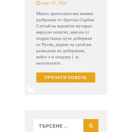
март 25, 2026
Много притеснителна новина
разбрахме от братска Сърбия.
Случай на вероятен мутирал
вирусен хепатит, внесен от
подрастващо куче доберман
от Русия, дадено на сръбски
развъдчик на добермани,
който е и хендлер ( за
непознатите…
ПРОЧЕТИ ПОВЕЧЕ