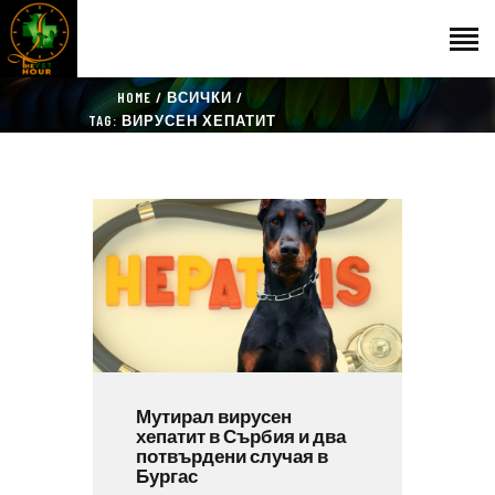
HOME
ВСИЧКИ
НАЧАЛО
TAG: ВИРУСЕН ХЕПАТИТ
ГОСТИ
ЕКИП
КАТАЛОГ
THE VET HOUR
БЛОГ
КОНТАКТ
Мутирал вирусен
хепатит в Сърбия и два
потвърдени случая в
Бургас