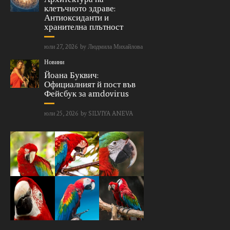
клетъчното здраве:
Антиоксиданти и
хранителна плътност
юли 27, 2026
by
Людмила Михайлова
Новини
Йоана Буквич:
Официалният й пост във
Фейсбук за amdovirus
юли 25, 2026
by
SILVIYA ANEVA