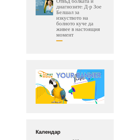
Отвъд болката и
диагнозите: Д-р Зое
Белшал за
изкуството на
болното куче да
живее в настоящия
момент
Календар