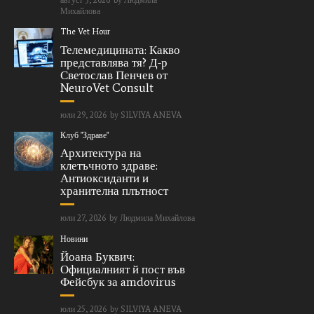
Михайлова
The Vet Hour
Телемедицината: Какво
представлява тя? Д-р
Светослав Пенчев от
NeuroVet Consult
юли 29, 2026
by
SILVIYA ANEVA
Клуб "Здраве"
Архитектура на
клетъчното здраве:
Антиоксиданти и
хранителна плътност
юли 27, 2026
by
Людмила Михайлова
Новини
Йоана Буквич:
Официалният й пост във
Фейсбук за amdovirus
юли 25, 2026
by
SILVIYA ANEVA