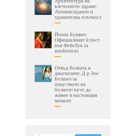
Архитектура на
клетъчното здраве:
Антиоксиданти и
хранителна плътност
Йоана Буквич:
Официалният й пост
във Фейсбук за
amdovirus
Отвъд болката и
диагнозите: Д-р Зое
Белшал за
изкуството на
болното куче да
живее в настоящия
момент