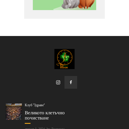
Клуб "Здраве"
Великото клетъчно
почистване
август 3, 2026
by
Людмила