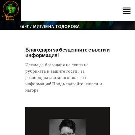
HOME
МИГЛЕНА ТОДОРОВА
НАЧАЛО
Благодаря за безценните съвети и
ГОСТИ
информация!
ЕКИП
Искам да благодаря на екипа на
КАТАЛОГ
рубриката и вашите гости , за
разнородната и много полезна
THE VET HOUR
информация! Продължавайте напред и
БЛОГ
нагоре!
КОНТАКТ