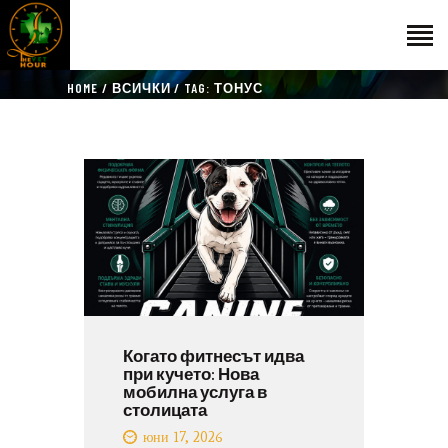
HOME
ВСИЧКИ
TAG: ТОНУС
НАЧАЛО
ГОСТИ
ЕКИП
КАТАЛОГ
THE VET HOUR
БЛОГ
КОНТАКТ
Когато фитнесът идва
при кучето: Нова
мобилна услуга в
столицата
юни 17, 2026