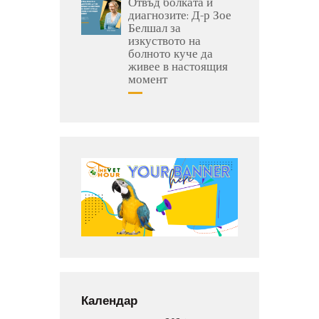
Отвъд болката и
диагнозите: Д-р Зое
Белшал за
изкуството на
болното куче да
живее в настоящия
момент
Календар