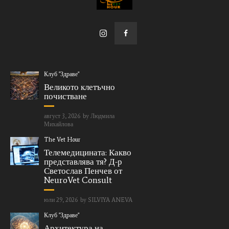
Клуб "Здраве"
Великото клетъчно
почистване
август 3, 2026
by
Людмила
Михайлова
The Vet Hour
Телемедицината: Какво
представлява тя? Д-р
Светослав Пенчев от
NeuroVet Consult
юли 29, 2026
by
SILVIYA ANEVA
Клуб "Здраве"
Архитектура на