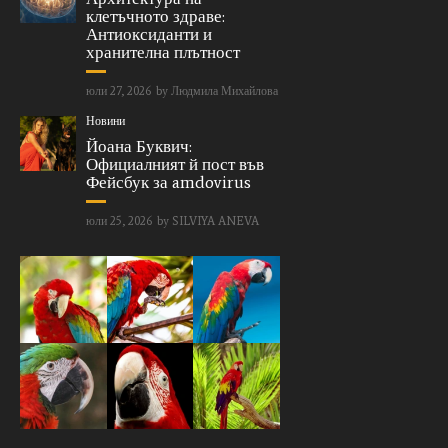
клетъчното здраве:
Антиоксиданти и
хранителна плътност
юли 27, 2026
by
Людмила Михайлова
Новини
Йоана Буквич:
Официалният й пост във
Фейсбук за amdovirus
юли 25, 2026
by
SILVIYA ANEVA