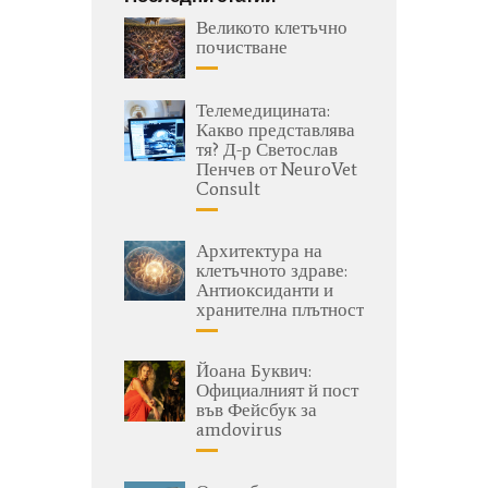
Великото клетъчно
почистване
Телемедицината:
Какво представлява
тя? Д-р Светослав
Пенчев от NeuroVet
Consult
Архитектура на
клетъчното здраве:
Антиоксиданти и
хранителна плътност
Йоана Буквич:
Официалният й пост
във Фейсбук за
amdovirus