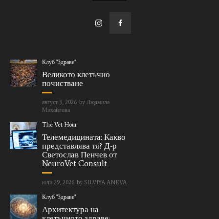
Клуб "Здраве"
Великото клетъчно
почистване
август 3, 2026
by
Людмила
Михайлова
The Vet Hour
Телемедицината: Какво
представлява тя? Д-р
Светослав Пенчев от
NeuroVet Consult
юли 29, 2026
by
SILVIYA ANEVA
Клуб "Здраве"
Архитектура на
клетъчното здраве: