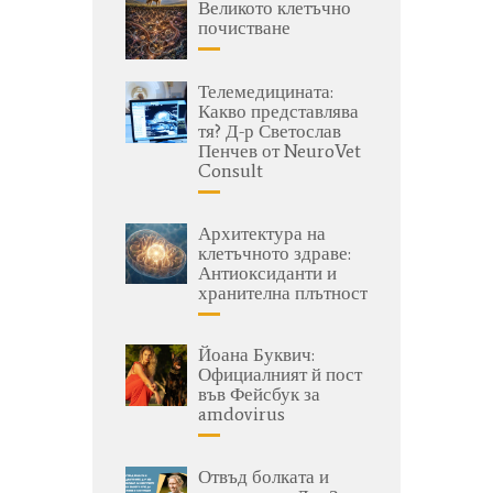
Великото клетъчно
почистване
Телемедицината:
Какво представлява
тя? Д-р Светослав
Пенчев от NeuroVet
Consult
Архитектура на
клетъчното здраве:
Антиоксиданти и
хранителна плътност
Йоана Буквич:
Официалният й пост
във Фейсбук за
amdovirus
Отвъд болката и