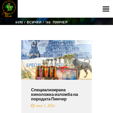
HOME
ВСИЧКИ
TAG: ПИНЧЕР
НАЧАЛО
ГОСТИ
ЕКИП
КАТАЛОГ
THE VET HOUR
БЛОГ
КОНТАКТ
Специализирана
киноложка изложба на
породата Пинчер
юни 3, 2026