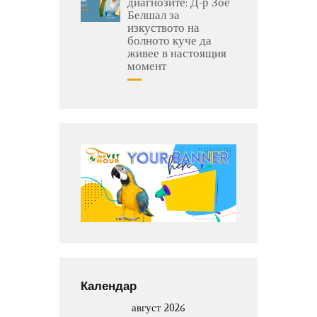
диагнозите: Д-р Зое
Белшал за
изкуството на
болното куче да
живее в настоящия
момент
Календар
август 2026