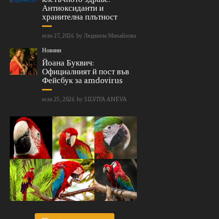
Антиоксиданти и
хранителна плътност
юли 27, 2026
by
Людмила Михайлова
Новини
Йоана Буквич:
Официалният й пост във
Фейсбук за amdovirus
юли 25, 2026
by
SILVIYA ANEVA