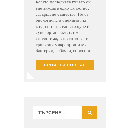
Когато погледнете кучето си,
вие виждате едно цялостно,
завършено същество. Но от
биологична и биохимична
гледна точка, вашето куче е
суперорганизъм, сложна
екосистема, в която живеят
трилиони микроорганизми -
бактерии, гъбички, вируси и…
ПРОЧЕТИ ПОВЕЧЕ