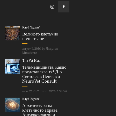
Клуб "Здраве"
Великото клетъчно
почистване
август 3, 2026
by
Людмила
Михайлова
The Vet Hour
Телемедицината: Какво
представлява тя? Д-р
Светослав Пенчев от
NeuroVet Consult
юли 29, 2026
by
SILVIYA ANEVA
Клуб "Здраве"
Архитектура на
клетъчното здраве:
Антиоксиданти и