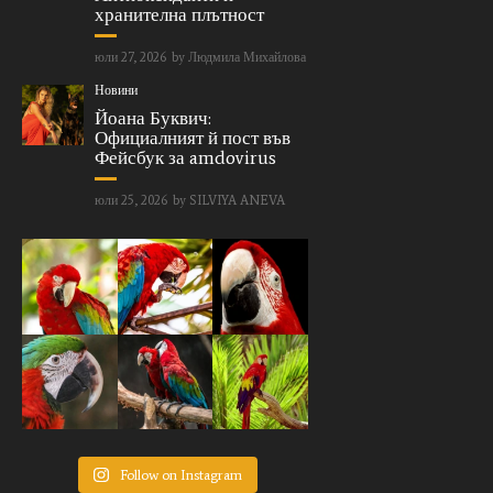
хранителна плътност
юли 27, 2026
by
Людмила Михайлова
Новини
Йоана Буквич:
Официалният й пост във
Фейсбук за amdovirus
юли 25, 2026
by
SILVIYA ANEVA
Follow on Instagram