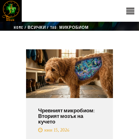
HOME
ВСИЧКИ
TAG: МИКРОБИОМ
НАЧАЛО
ГОСТИ
ЕКИП
КАТАЛОГ
THE VET HOUR
БЛОГ
КОНТАКТ
Чревният микробиом:
Вторият мозък на
кучето
юни 15, 2026