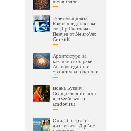
почистване
Телемедицината:
Какво представлява
тя? Д-р Светослав
Пенчев от NeuroVet
Consult
Архитектура на
клетъчното здраве:
Антиоксиданти и
хранителна плътност
Йоана Буквич:
Официалният й пост
във Фейсбук за
amdovirus
Отвъд болката и
диагнозите: Д-р Зое
Белшал за