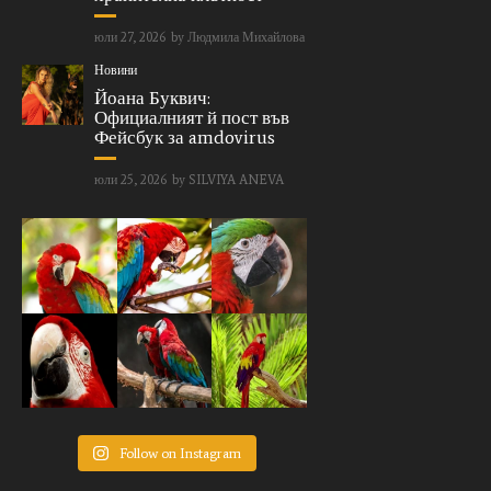
юли 27, 2026
by
Людмила Михайлова
Новини
Йоана Буквич:
Официалният й пост във
Фейсбук за amdovirus
юли 25, 2026
by
SILVIYA ANEVA
Follow on Instagram