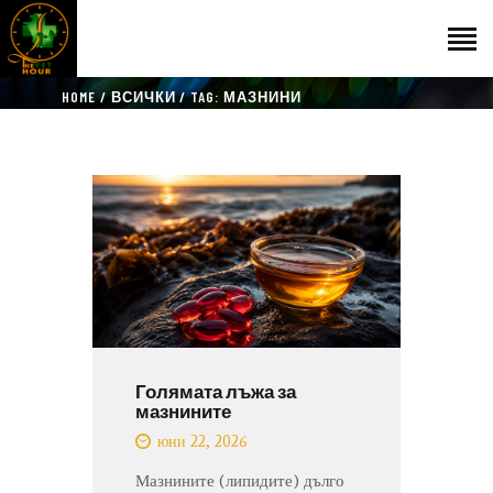
HOME
ВСИЧКИ
TAG: МАЗНИНИ
НАЧАЛО
ГОСТИ
ЕКИП
КАТАЛОГ
THE VET HOUR
БЛОГ
КОНТАКТ
Голямата лъжа за
мазнините
юни 22, 2026
Мазнините (липидите) дълго