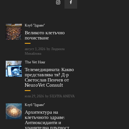
Клуб "Здраве"
Великото клетъчно
почистване
август 3, 2026
by
Людмила
Михайлова
The Vet Hour
Телемедицината: Какво
представлява тя? Д-р
Светослав Пенчев от
NeuroVet Consult
юли 29, 2026
by
SILVIYA ANEVA
Клуб "Здраве"
Архитектура на
клетъчното здраве:
Антиоксиданти и
хранителна плътност