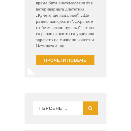
време бяха анатемосвани във
ветеринарната диететика.
„Кучето ще напълнее“, „Ще
развие панкреатит“, „Хранете
с обезмаслено пуешко“ – това
са реплики, които са увредили
здравето на милиони животни.
Истината е, че…
ПРОЧЕТИ ПОВЕЧЕ