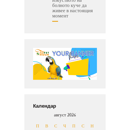
болното куче да
живее в настоящия
момент
Календар
август 2026
П
В
С
Ч
П
С
Н