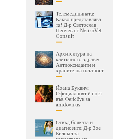
Телемедицината:
Какво представлява
тя? Д-р Светослав
Пенчев от NeuroVet
Consult
Архитектура на
клетъчното здраве:
Антиоксиданти и
хранителна плътност
Йоана Буквич:
Официалният й пост
във Фейсбук за
amdovirus
Отвъд болката и
диагнозите: Д-р Зое
Белшал за
изкуството на