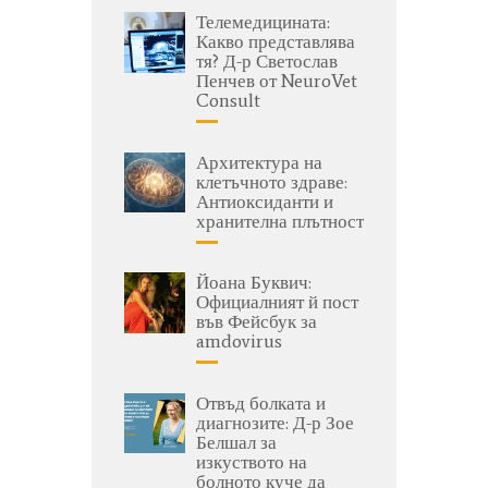
Телемедицината:
Какво представлява
тя? Д-р Светослав
Пенчев от NeuroVet
Consult
Архитектура на
клетъчното здраве:
Антиоксиданти и
хранителна плътност
Йоана Буквич:
Официалният й пост
във Фейсбук за
amdovirus
Отвъд болката и
диагнозите: Д-р Зое
Белшал за
изкуството на
болното куче да