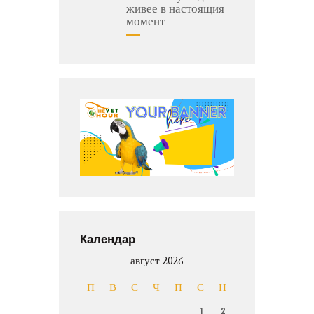
живее в настоящия
момент
Календар
август 2026
П
В
С
Ч
П
С
Н
1
2