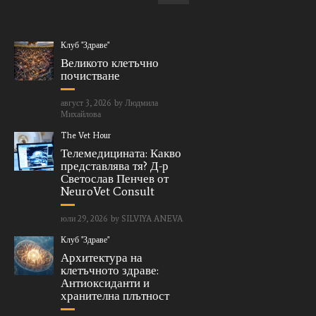
Клуб "Здраве"
Великото клетъчно
почистване
август 3, 2026
by
Людмила
Михайлова
The Vet Hour
Телемедицината: Какво
представлява тя? Д-р
Светослав Пенчев от
NeuroVet Consult
юли 29, 2026
by
SILVIYA ANEVA
Клуб "Здраве"
Архитектура на
клетъчното здраве:
Антиоксиданти и
хранителна плътност