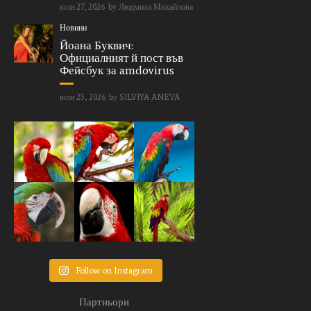
юли 27, 2026
by
Людмила Михайлова
Новини
Йоана Буквич:
Официалният й пост във
Фейсбук за amdovirus
юли 25, 2026
by
SILVIYA ANEVA
Follow on Instagram
Партньори