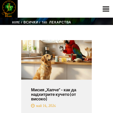
HOME
ВСИЧКИ
TAG: ЛЕКАРСТВА
НАЧАЛО
ГОСТИ
ЕКИП
КАТАЛОГ
THE VET HOUR
БЛОГ
КОНТАКТ
Мисия „Хапче“ – как да
надхитрите кучето (от
високо)
май 14, 2026