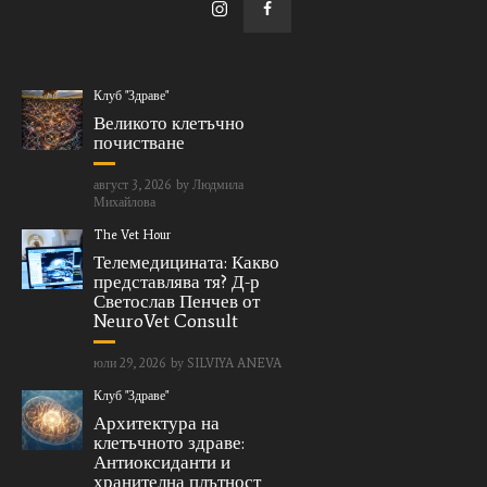
Клуб "Здраве"
Великото клетъчно
почистване
август 3, 2026
by
Людмила
Михайлова
The Vet Hour
Телемедицината: Какво
представлява тя? Д-р
Светослав Пенчев от
NeuroVet Consult
юли 29, 2026
by
SILVIYA ANEVA
Клуб "Здраве"
Архитектура на
клетъчното здраве:
Антиоксиданти и
хранителна плътност