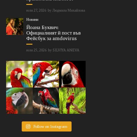
юли 27, 2026
by
Людмила Михайлова
Новини
Йоана Буквич:
Официалният й пост във
Фейсбук за amdovirus
юли 25, 2026
by
SILVIYA ANEVA
Follow on Instagram