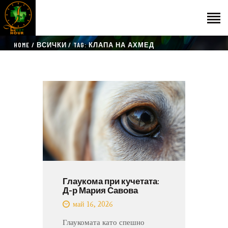
HOME
ВСИЧКИ
TAG: КЛАПА НА АХМЕД
НАЧАЛО
ГОСТИ
ЕКИП
КАТАЛОГ
THE VET HOUR
БЛОГ
КОНТАКТ
Глаукома при кучетата:
Д-р Мария Савова
май 16, 2026
Глаукомата като спешно