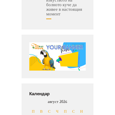
болното куче да
живее в настоящия
момент
Календар
август 2026
П
В
С
Ч
П
С
Н