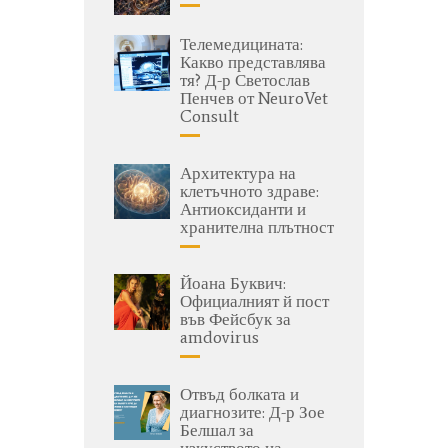
Телемедицината:
Какво представлява
тя? Д-р Светослав
Пенчев от NeuroVet
Consult
Архитектура на
клетъчното здраве:
Антиоксиданти и
хранителна плътност
Йоана Буквич:
Официалният й пост
във Фейсбук за
amdovirus
Отвъд болката и
диагнозите: Д-р Зое
Белшал за
изкуството на