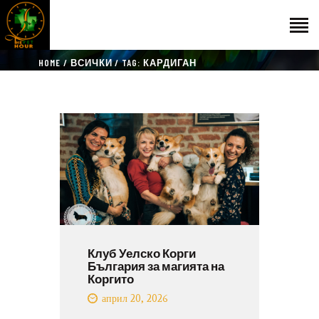
HOME
ВСИЧКИ
TAG: КАРДИГАН
НАЧАЛО
ГОСТИ
ЕКИП
КАТАЛОГ
THE VET HOUR
БЛОГ
КОНТАКТ
Клуб Уелско Корги
България за магията на
Коргито
април 20, 2026