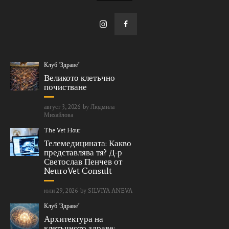
Клуб "Здраве"
Великото клетъчно
почистване
август 3, 2026
by
Людмила
Михайлова
The Vet Hour
Телемедицината: Какво
представлява тя? Д-р
Светослав Пенчев от
NeuroVet Consult
юли 29, 2026
by
SILVIYA ANEVA
Клуб "Здраве"
Архитектура на
клетъчното здраве: