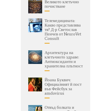
Великото клетъчно
почистване
Телемедицината:
Какво представлява
тя? Д-р Светослав
Пенчев от NeuroVet
Consult
Архитектура на
клетъчното здраве:
Антиоксиданти и
хранителна плътност
Йоана Буквич:
Официалният й пост
във Фейсбук за
amdovirus
Отвъд болката и