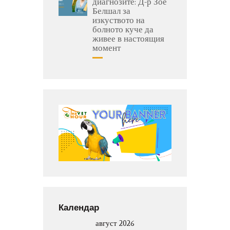
диагнозите: Д-р Зое
Белшал за
изкуството на
болното куче да
живее в настоящия
момент
Календар
август 2026