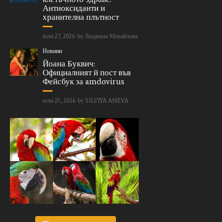
Антиоксиданти и
хранителна плътност
юли 27, 2026
by
Людмила Михайлова
Новини
Йоана Буквич:
Официалният й пост във
Фейсбук за amdovirus
юли 25, 2026
by
SILVIYA ANEVA